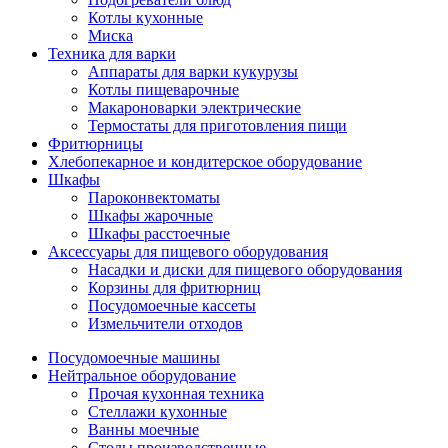
Котлы кухонные
Миска
Техника для варки
Аппараты для варки кукурузы
Котлы пищеварочные
Макароноварки электрические
Термостаты для приготовления пищи
Фритюрницы
Хлебопекарное и кондитерское оборудование
Шкафы
Пароконвектоматы
Шкафы жарочные
Шкафы расстоечные
Аксессуары для пищевого оборудования
Насадки и диски для пищевого оборудования
Корзины для фритюрниц
Посудомоечные кассеты
Измельчители отходов
Посудомоечные машины
Нейтральное оборудование
Прочая кухонная техника
Стеллажи кухонные
Ванны моечные
Столы производственные