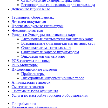
Стационарные сканеры штрих-кода
Беспроводные сканер-кольцо для штрихкода
Денежные ящики ККМ
Терминалы сбора данных
Дисплеи покупателя
Программируемые клавиатуры
Чековые принтеры
Ридеры и Энкодеры пластиковых карт
Автономные считыватели магнитных карт
Встраиваемые считыватели магнитных карт
Считыватели магнитных карт
Считыватели карт со штрих-кодом
Энкодеры магнитных карт
POS-системы торговые
POS Мониторы
Информационные системы
Прайс-чекеры
Электронные информационные табло
Аппликаторы этикеток
Смотчики этикеток
Системы вызова официанта
Услуги по настройке торгового оборудования
Гастроёмкости
Холодильное оборудование