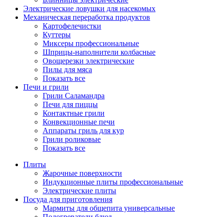
Электрические ловушки для насекомых
Механическая переработка продуктов
Картофелечистки
Куттеры
Миксеры профессиональные
Шприцы-наполнители колбасные
Овощерезки электрические
Пилы для мяса
Показать все
Печи и грили
Грили Саламандра
Печи для пиццы
Контактные грили
Конвекционные печи
Аппараты гриль для кур
Грили роликовые
Показать все
Плиты
Жарочные поверхности
Индукционные плиты профессиональные
Электрические плиты
Посуда для приготовления
Мармиты для общепита универсальные
Подогреватели блюд