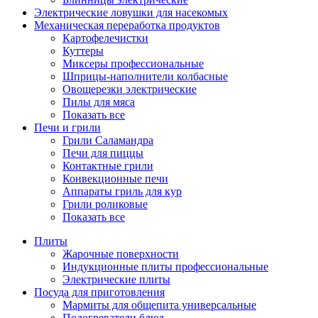
Электрические ловушки для насекомых
Механическая переработка продуктов
Картофелечистки
Куттеры
Миксеры профессиональные
Шприцы-наполнители колбасные
Овощерезки электрические
Пилы для мяса
Показать все
Печи и грили
Грили Саламандра
Печи для пиццы
Контактные грили
Конвекционные печи
Аппараты гриль для кур
Грили роликовые
Показать все
Плиты
Жарочные поверхности
Индукционные плиты профессиональные
Электрические плиты
Посуда для приготовления
Мармиты для общепита универсальные
Подогреватели блюд