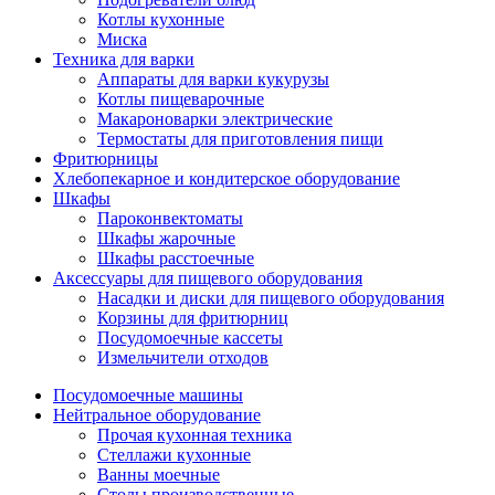
Котлы кухонные
Миска
Техника для варки
Аппараты для варки кукурузы
Котлы пищеварочные
Макароноварки электрические
Термостаты для приготовления пищи
Фритюрницы
Хлебопекарное и кондитерское оборудование
Шкафы
Пароконвектоматы
Шкафы жарочные
Шкафы расстоечные
Аксессуары для пищевого оборудования
Насадки и диски для пищевого оборудования
Корзины для фритюрниц
Посудомоечные кассеты
Измельчители отходов
Посудомоечные машины
Нейтральное оборудование
Прочая кухонная техника
Стеллажи кухонные
Ванны моечные
Столы производственные