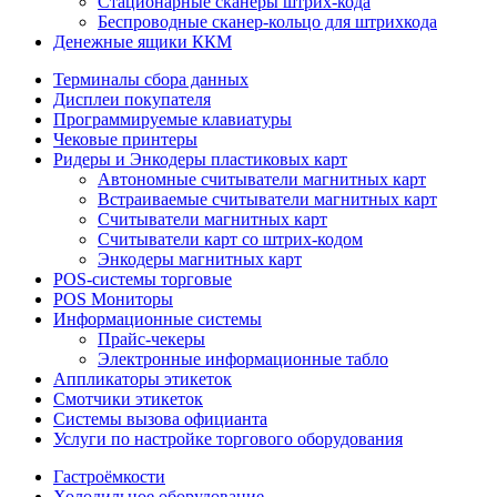
Стационарные сканеры штрих-кода
Беспроводные сканер-кольцо для штрихкода
Денежные ящики ККМ
Терминалы сбора данных
Дисплеи покупателя
Программируемые клавиатуры
Чековые принтеры
Ридеры и Энкодеры пластиковых карт
Автономные считыватели магнитных карт
Встраиваемые считыватели магнитных карт
Считыватели магнитных карт
Считыватели карт со штрих-кодом
Энкодеры магнитных карт
POS-системы торговые
POS Мониторы
Информационные системы
Прайс-чекеры
Электронные информационные табло
Аппликаторы этикеток
Смотчики этикеток
Системы вызова официанта
Услуги по настройке торгового оборудования
Гастроёмкости
Холодильное оборудование