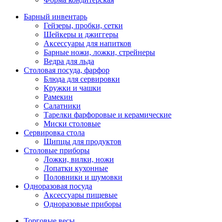
Барный инвентарь
Гейзеры, пробки, сетки
Шейкеры и джиггеры
Аксессуары для напитков
Барные ножи, ложки, стрейнеры
Ведра для льда
Столовая посуда, фарфор
Блюда для сервировки
Кружки и чашки
Рамекин
Салатники
Тарелки фарфоровые и керамические
Миски столовые
Сервировка стола
Щипцы для продуктов
Столовые приборы
Ложки, вилки, ножи
Лопатки кухонные
Половники и шумовки
Одноразовая посуда
Аксессуары пищевые
Одноразовые приборы
Торговые весы