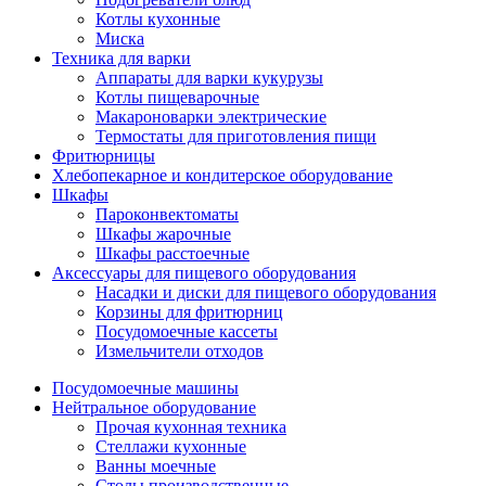
Котлы кухонные
Миска
Техника для варки
Аппараты для варки кукурузы
Котлы пищеварочные
Макароноварки электрические
Термостаты для приготовления пищи
Фритюрницы
Хлебопекарное и кондитерское оборудование
Шкафы
Пароконвектоматы
Шкафы жарочные
Шкафы расстоечные
Аксессуары для пищевого оборудования
Насадки и диски для пищевого оборудования
Корзины для фритюрниц
Посудомоечные кассеты
Измельчители отходов
Посудомоечные машины
Нейтральное оборудование
Прочая кухонная техника
Стеллажи кухонные
Ванны моечные
Столы производственные