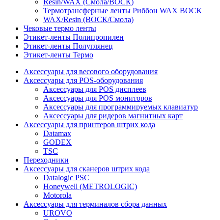
Resin/WAX (Смола/ВОСК)
Термотрансферные ленты Риббон WAX ВОСК
WAX/Resin (ВОСК/Смола)
Чековые термо ленты
Этикет-ленты Полипропилен
Этикет-ленты Полуглянец
Этикет-ленты Термо
Аксессуары для весового оборудования
Аксессуары для POS-оборудования
Аксессуары для POS дисплеев
Аксессуары для POS мониторов
Аксессуары для программируемых клавиатур
Аксессуары для ридеров магнитных карт
Аксессуары для принтеров штрих кода
Datamax
GODEX
TSC
Переходники
Аксессуары для сканеров штрих кода
Datalogic PSC
Honeywell (METROLOGIC)
Motorola
Аксессуары для терминалов сбора данных
UROVO