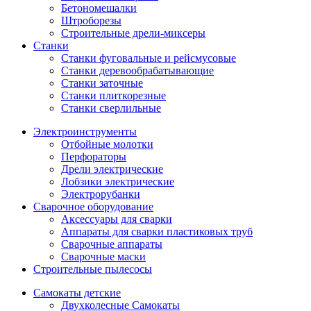
Бетономешалки
Штроборезы
Строительные дрели-миксеры
Станки
Станки фуговальные и рейсмусовые
Станки деревообрабатывающие
Станки заточные
Станки плиткорезные
Станки сверлильные
Электроинструменты
Отбойные молотки
Перфораторы
Дрели электрические
Лобзики электрические
Электрорубанки
Сварочное оборудование
Аксессуары для сварки
Аппараты для сварки пластиковых труб
Сварочные аппараты
Сварочные маски
Строительные пылесосы
Самокаты детские
Двухколесные Cамокаты