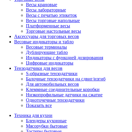
Весы крановые
Весы лабораторные
Весы с печатью этикеток
Весы торговые напольные
Платформенные весы
Торговые настольные весы
Аксессуары для торговых весов
Весовые индикаторы и табло
Весовые терминалы
Дублирующие табло
Индикаторы с функцией дозирования
Цифровые индикаторы
Тензодатчики для весов
S-образные тензодатчики
Балочные тензодатчики на сдвиг/изгиб
Для автомобильных весов
Клеммные соединительные коробки
Низкопрофильные датчики на сжатие
Одноточечные тензодатчики
Показать все
Техника для кухни
Блендеры кухонные
Мясорубки бытовые
Тостеры бытовые