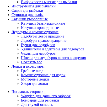
Виброхвосты мягкие для рыбалки
Инструменты для рыбалки
Садки для рыбалки
Сушилки для рыбы
Катушки рыболовные
Катушки безынерционные
Катушки проводочные
Ледобуры и комплектующие
Ледобуры левое вращение
Ледобуры правое вращение
Ручки для ледобуров
Удлинители и адаптеры для ледобуров
Чехлы для ледобуров
Шнеки для ледобуров левого вращения
Показать все
Лодки и аксессуары
Гребные лодки
Комплектующие для лодок
Моторные лодки
Якоря для лодки
Поплавки, сторожки
Waggler (для дальнего заброса)
Бомбарды для рыбалки
Для глухой оснастк