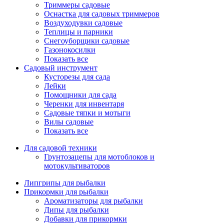
Триммеры садовые
Оснастка для садовых триммеров
Воздуходувки садовые
Теплицы и парники
Снегоуборщики садовые
Газонокосилки
Показать все
Садовый инструмент
Кусторезы для сада
Лейки
Помощники для сада
Черенки для инвентаря
Садовые тяпки и мотыги
Вилы садовые
Показать все
Для садовой техники
Грунтозацепы для мотоблоков и
мотокультиваторов
Липгрипы для рыбалки
Прикормки для рыбалки
Ароматизаторы для рыбалки
Дипы для рыбалки
Добавки для прикормки