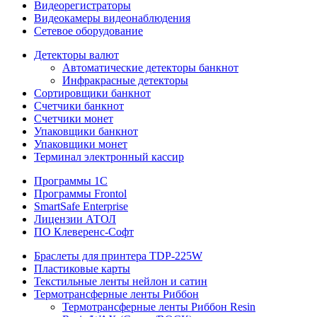
Видеорегистраторы
Видеокамеры видеонаблюдения
Сетевое оборудование
Детекторы валют
Автоматические детекторы банкнот
Инфракрасные детекторы
Сортировщики банкнот
Счетчики банкнот
Счетчики монет
Упаковщики банкнот
Упаковщики монет
Терминал электронный кассир
Программы 1C
Программы Frontol
SmartSafe Enterprise
Лицензии АТОЛ
ПО Клеверенс-Софт
Браслеты для принтера TDP-225W
Пластиковые карты
Текстильные ленты нейлон и сатин
Термотрансферные ленты Риббон
Термотрансферные ленты Риббон Resin