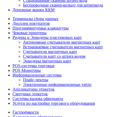
Стационарные сканеры штрих-кода
Беспроводные сканер-кольцо для штрихкода
Денежные ящики ККМ
Терминалы сбора данных
Дисплеи покупателя
Программируемые клавиатуры
Чековые принтеры
Ридеры и Энкодеры пластиковых карт
Автономные считыватели магнитных карт
Встраиваемые считыватели магнитных карт
Считыватели магнитных карт
Считыватели карт со штрих-кодом
Энкодеры магнитных карт
POS-системы торговые
POS Мониторы
Информационные системы
Прайс-чекеры
Электронные информационные табло
Аппликаторы этикеток
Смотчики этикеток
Системы вызова официанта
Услуги по настройке торгового оборудования
Гастроёмкости
Холодильное оборудование