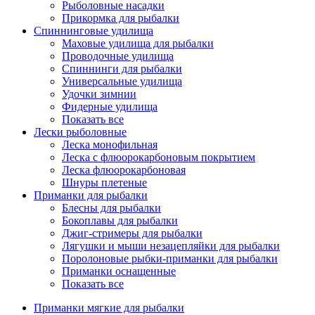
Рыболовные насадки
Прикормка для рыбалки
Спиннинговые удилища
Маховые удилища для рыбалки
Проводочные удилища
Спиннинги для рыбалки
Универсальные удилища
Удочки зимнии
Фидерные удилища
Показать все
Лески рыболовные
Леска монофильная
Леска с флюорокарбоновым покрытием
Леска флюорокарбоновая
Шнуры плетеные
Приманки для рыбалки
Блесны для рыбалки
Бокоплавы для рыбалки
Джиг-стримеры для рыбалки
Лягушки и мыши незацепляйки для рыбалки
Поролоновые рыбки-приманки для рыбалки
Приманки оснащенные
Показать все
Приманки мягкие для рыбалки