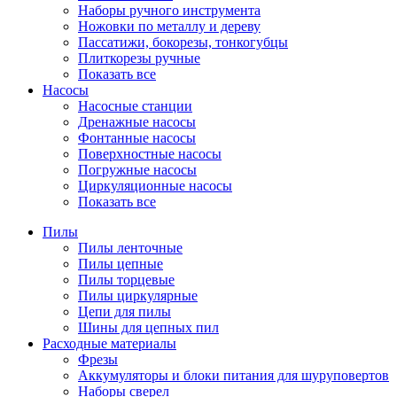
Наборы ручного инструмента
Ножовки по металлу и дереву
Пассатижи, бокорезы, тонкогубцы
Плиткорезы ручные
Показать все
Насосы
Насосные станции
Дренажные насосы
Фонтанные насосы
Поверхностные насосы
Погружные насосы
Циркуляционные насосы
Показать все
Пилы
Пилы ленточные
Пилы цепные
Пилы торцевые
Пилы циркулярные
Цепи для пилы
Шины для цепных пил
Расходные материалы
Фрезы
Аккумуляторы и блоки питания для шуруповертов
Наборы сверел