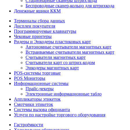
Стационарные сканеры штрих-кода
Беспроводные сканер-кольцо для штрихкода
Денежные ящики ККМ
Терминалы сбора данных
Дисплеи покупателя
Программируемые клавиатуры
Чековые принтеры
Ридеры и Энкодеры пластиковых карт
Автономные считыватели магнитных карт
Встраиваемые считыватели магнитных карт
Считыватели магнитных карт
Считыватели карт со штрих-кодом
Энкодеры магнитных карт
POS-системы торговые
POS Мониторы
Информационные системы
Прайс-чекеры
Электронные информационные табло
Аппликаторы этикеток
Смотчики этикеток
Системы вызова официанта
Услуги по настройке торгового оборудования
Гастроёмкости
Холодильное оборудование