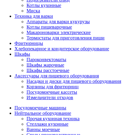
Котлы кухонные
Миска
Техника для варки
Аппараты для варки кукурузы
Котлы пищеварочные
Макароноварки электрические
Термостаты для приготовления пищи
Фритюрницы
Хлебопекарное и кондитерское оборудование
Шкафы
Пароконвектоматы
Шкафы жарочные
Шкафы расстоечные
Аксессуары для пищевого оборудования
Насадки и диски для пищевого оборудования
Корзины для фритюрниц
Посудомоечные кассеты
Измельчители отходов
Посудомоечные машины
Нейтральное оборудование
Прочая кухонная техника
Стеллажи кухонные
Ванны моечные
Столы производственные