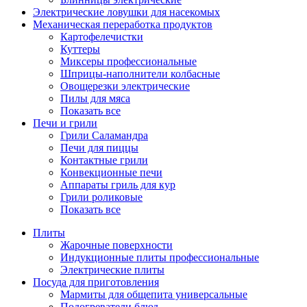
Электрические ловушки для насекомых
Механическая переработка продуктов
Картофелечистки
Куттеры
Миксеры профессиональные
Шприцы-наполнители колбасные
Овощерезки электрические
Пилы для мяса
Показать все
Печи и грили
Грили Саламандра
Печи для пиццы
Контактные грили
Конвекционные печи
Аппараты гриль для кур
Грили роликовые
Показать все
Плиты
Жарочные поверхности
Индукционные плиты профессиональные
Электрические плиты
Посуда для приготовления
Мармиты для общепита универсальные
Подогреватели блюд