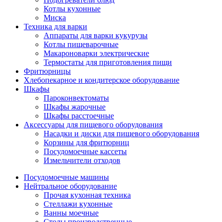
Котлы кухонные
Миска
Техника для варки
Аппараты для варки кукурузы
Котлы пищеварочные
Макароноварки электрические
Термостаты для приготовления пищи
Фритюрницы
Хлебопекарное и кондитерское оборудование
Шкафы
Пароконвектоматы
Шкафы жарочные
Шкафы расстоечные
Аксессуары для пищевого оборудования
Насадки и диски для пищевого оборудования
Корзины для фритюрниц
Посудомоечные кассеты
Измельчители отходов
Посудомоечные машины
Нейтральное оборудование
Прочая кухонная техника
Стеллажи кухонные
Ванны моечные
Столы производственные