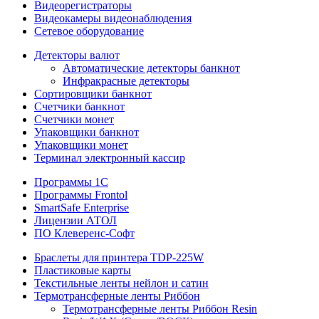
Видеорегистраторы
Видеокамеры видеонаблюдения
Сетевое оборудование
Детекторы валют
Автоматические детекторы банкнот
Инфракрасные детекторы
Сортировщики банкнот
Счетчики банкнот
Счетчики монет
Упаковщики банкнот
Упаковщики монет
Терминал электронный кассир
Программы 1C
Программы Frontol
SmartSafe Enterprise
Лицензии АТОЛ
ПО Клеверенс-Софт
Браслеты для принтера TDP-225W
Пластиковые карты
Текстильные ленты нейлон и сатин
Термотрансферные ленты Риббон
Термотрансферные ленты Риббон Resin