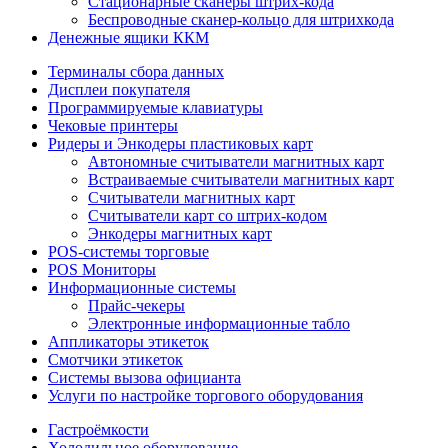
Стационарные сканеры штрих-кода
Беспроводные сканер-кольцо для штрихкода
Денежные ящики ККМ
Терминалы сбора данных
Дисплеи покупателя
Программируемые клавиатуры
Чековые принтеры
Ридеры и Энкодеры пластиковых карт
Автономные считыватели магнитных карт
Встраиваемые считыватели магнитных карт
Считыватели магнитных карт
Считыватели карт со штрих-кодом
Энкодеры магнитных карт
POS-системы торговые
POS Мониторы
Информационные системы
Прайс-чекеры
Электронные информационные табло
Аппликаторы этикеток
Смотчики этикеток
Системы вызова официанта
Услуги по настройке торгового оборудования
Гастроёмкости
Холодильное оборудование