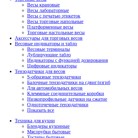
Весы крановые
Весы лабораторные
Весы с печатью этикеток
Весы торговые напольные
Платформенные весы
Торговые настольные весы
Аксессуары для торговых весов
Весовые индикаторы и табло
Весовые терминалы
Дублирующие табло
Индикаторы с функцией дозирования
Цифровые индикаторы
Тензодатчики для весов
S-образные тензодатчики
Балочные тензодатчики на сдвиг/изгиб
Для автомобильных весов
Клеммные соединительные коробки
Низкопрофильные датчики на сжатие
Одноточечные тензодатчики
Показать все
Техника для кухни
Блендеры кухонные
Мясорубки бытовые
Тостеры бытовые