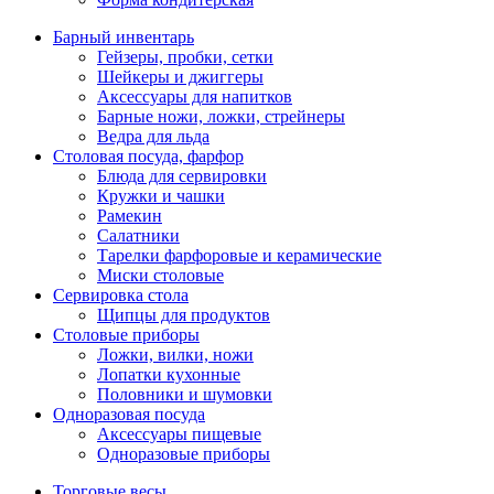
Барный инвентарь
Гейзеры, пробки, сетки
Шейкеры и джиггеры
Аксессуары для напитков
Барные ножи, ложки, стрейнеры
Ведра для льда
Столовая посуда, фарфор
Блюда для сервировки
Кружки и чашки
Рамекин
Салатники
Тарелки фарфоровые и керамические
Миски столовые
Сервировка стола
Щипцы для продуктов
Столовые приборы
Ложки, вилки, ножи
Лопатки кухонные
Половники и шумовки
Одноразовая посуда
Аксессуары пищевые
Одноразовые приборы
Торговые весы