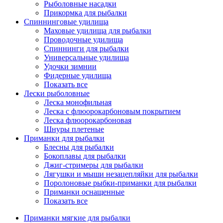
Рыболовные насадки
Прикормка для рыбалки
Спиннинговые удилища
Маховые удилища для рыбалки
Проводочные удилища
Спиннинги для рыбалки
Универсальные удилища
Удочки зимнии
Фидерные удилища
Показать все
Лески рыболовные
Леска монофильная
Леска с флюорокарбоновым покрытием
Леска флюорокарбоновая
Шнуры плетеные
Приманки для рыбалки
Блесны для рыбалки
Бокоплавы для рыбалки
Джиг-стримеры для рыбалки
Лягушки и мыши незацепляйки для рыбалки
Поролоновые рыбки-приманки для рыбалки
Приманки оснащенные
Показать все
Приманки мягкие для рыбалки