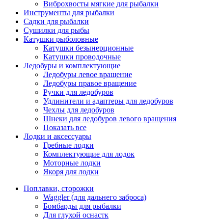
Виброхвосты мягкие для рыбалки
Инструменты для рыбалки
Садки для рыбалки
Сушилки для рыбы
Катушки рыболовные
Катушки безынерционные
Катушки проводочные
Ледобуры и комплектующие
Ледобуры левое вращение
Ледобуры правое вращение
Ручки для ледобуров
Удлинители и адаптеры для ледобуров
Чехлы для ледобуров
Шнеки для ледобуров левого вращения
Показать все
Лодки и аксессуары
Гребные лодки
Комплектующие для лодок
Моторные лодки
Якоря для лодки
Поплавки, сторожки
Waggler (для дальнего заброса)
Бомбарды для рыбалки
Для глухой оснастк