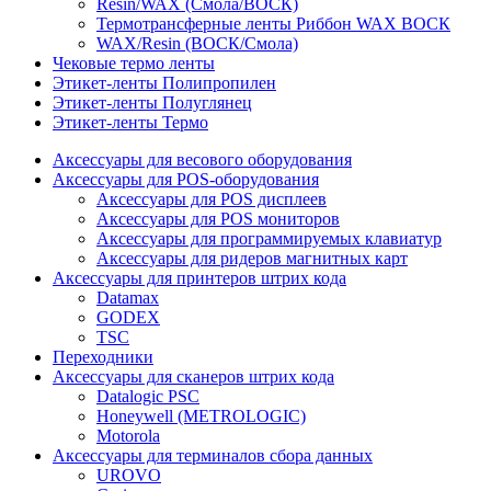
Resin/WAX (Смола/ВОСК)
Термотрансферные ленты Риббон WAX ВОСК
WAX/Resin (ВОСК/Смола)
Чековые термо ленты
Этикет-ленты Полипропилен
Этикет-ленты Полуглянец
Этикет-ленты Термо
Аксессуары для весового оборудования
Аксессуары для POS-оборудования
Аксессуары для POS дисплеев
Аксессуары для POS мониторов
Аксессуары для программируемых клавиатур
Аксессуары для ридеров магнитных карт
Аксессуары для принтеров штрих кода
Datamax
GODEX
TSC
Переходники
Аксессуары для сканеров штрих кода
Datalogic PSC
Honeywell (METROLOGIC)
Motorola
Аксессуары для терминалов сбора данных
UROVO