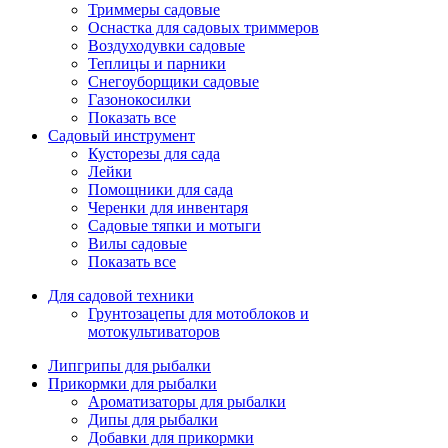
Триммеры садовые
Оснастка для садовых триммеров
Воздуходувки садовые
Теплицы и парники
Снегоуборщики садовые
Газонокосилки
Показать все
Садовый инструмент
Кусторезы для сада
Лейки
Помощники для сада
Черенки для инвентаря
Садовые тяпки и мотыги
Вилы садовые
Показать все
Для садовой техники
Грунтозацепы для мотоблоков и
мотокультиваторов
Липгрипы для рыбалки
Прикормки для рыбалки
Ароматизаторы для рыбалки
Дипы для рыбалки
Добавки для прикормки