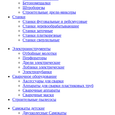
Бетономешалки
Штроборезы
Строительные дрели-миксеры
Станки
Станки фуговальные и рейсмусовые
Станки деревообрабатывающие
Станки заточные
Станки плиткорезные
Станки сверлильные
Электроинструменты
Отбойные молотки
Перфораторы
Дрели электрические
Лобзики электрические
Электрорубанки
Сварочное оборудование
Аксессуары для сварки
Аппараты для сварки пластиковых труб
Сварочные аппараты
Сварочные маски
Строительные пылесосы
Самокаты детские
Двухколесные Cамокаты