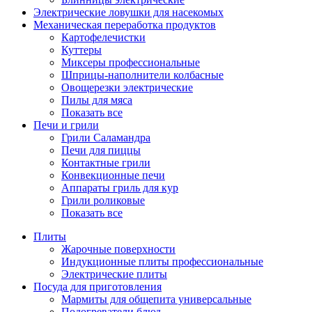
Электрические ловушки для насекомых
Механическая переработка продуктов
Картофелечистки
Куттеры
Миксеры профессиональные
Шприцы-наполнители колбасные
Овощерезки электрические
Пилы для мяса
Показать все
Печи и грили
Грили Саламандра
Печи для пиццы
Контактные грили
Конвекционные печи
Аппараты гриль для кур
Грили роликовые
Показать все
Плиты
Жарочные поверхности
Индукционные плиты профессиональные
Электрические плиты
Посуда для приготовления
Мармиты для общепита универсальные
Подогреватели блюд