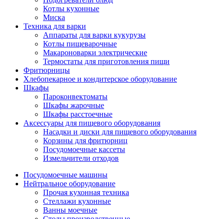
Котлы кухонные
Миска
Техника для варки
Аппараты для варки кукурузы
Котлы пищеварочные
Макароноварки электрические
Термостаты для приготовления пищи
Фритюрницы
Хлебопекарное и кондитерское оборудование
Шкафы
Пароконвектоматы
Шкафы жарочные
Шкафы расстоечные
Аксессуары для пищевого оборудования
Насадки и диски для пищевого оборудования
Корзины для фритюрниц
Посудомоечные кассеты
Измельчители отходов
Посудомоечные машины
Нейтральное оборудование
Прочая кухонная техника
Стеллажи кухонные
Ванны моечные
Столы производственные