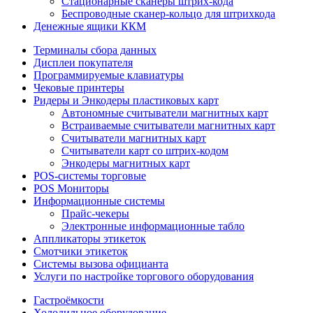
Стационарные сканеры штрих-кода
Беспроводные сканер-кольцо для штрихкода
Денежные ящики ККМ
Терминалы сбора данных
Дисплеи покупателя
Программируемые клавиатуры
Чековые принтеры
Ридеры и Энкодеры пластиковых карт
Автономные считыватели магнитных карт
Встраиваемые считыватели магнитных карт
Считыватели магнитных карт
Считыватели карт со штрих-кодом
Энкодеры магнитных карт
POS-системы торговые
POS Мониторы
Информационные системы
Прайс-чекеры
Электронные информационные табло
Аппликаторы этикеток
Смотчики этикеток
Системы вызова официанта
Услуги по настройке торгового оборудования
Гастроёмкости
Холодильное оборудование