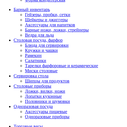
Барный инвентарь
Гейзеры, пробки, сетки
Шейкеры и джиггеры
Аксессуары для напитков
Барные ножи, ложки, стрейнеры
Ведра для льда
Столовая посуда, фарфор
Блюда для сервировки
Кружки и чашки
Рамекин
Салатники
Тарелки фарфоровые и керамические
Миски столовые
Сервировка стола
Щипцы для продуктов
Столовые приборы
Ложки, вилки, ножи
Лопатки кухонные
Половники и шумовки
Одноразовая посуда
Аксессуары пищевые
Одноразовые приборы
Торговые весы