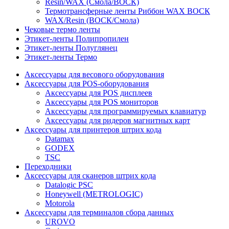
Resin/WAX (Смола/ВОСК)
Термотрансферные ленты Риббон WAX ВОСК
WAX/Resin (ВОСК/Смола)
Чековые термо ленты
Этикет-ленты Полипропилен
Этикет-ленты Полуглянец
Этикет-ленты Термо
Аксессуары для весового оборудования
Аксессуары для POS-оборудования
Аксессуары для POS дисплеев
Аксессуары для POS мониторов
Аксессуары для программируемых клавиатур
Аксессуары для ридеров магнитных карт
Аксессуары для принтеров штрих кода
Datamax
GODEX
TSC
Переходники
Аксессуары для сканеров штрих кода
Datalogic PSC
Honeywell (METROLOGIC)
Motorola
Аксессуары для терминалов сбора данных
UROVO