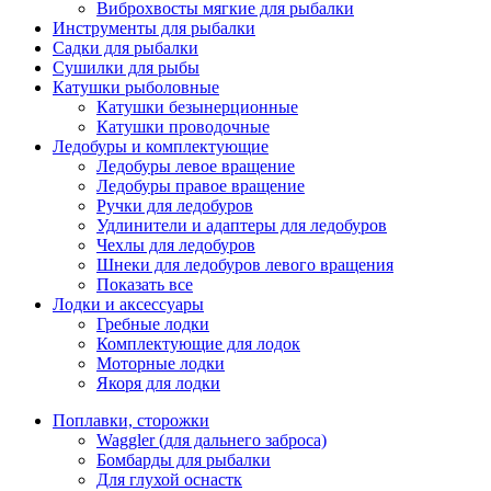
Виброхвосты мягкие для рыбалки
Инструменты для рыбалки
Садки для рыбалки
Сушилки для рыбы
Катушки рыболовные
Катушки безынерционные
Катушки проводочные
Ледобуры и комплектующие
Ледобуры левое вращение
Ледобуры правое вращение
Ручки для ледобуров
Удлинители и адаптеры для ледобуров
Чехлы для ледобуров
Шнеки для ледобуров левого вращения
Показать все
Лодки и аксессуары
Гребные лодки
Комплектующие для лодок
Моторные лодки
Якоря для лодки
Поплавки, сторожки
Waggler (для дальнего заброса)
Бомбарды для рыбалки
Для глухой оснастк