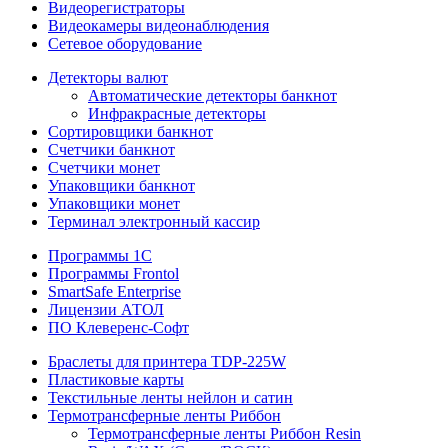
Видеорегистраторы
Видеокамеры видеонаблюдения
Сетевое оборудование
Детекторы валют
Автоматические детекторы банкнот
Инфракрасные детекторы
Сортировщики банкнот
Счетчики банкнот
Счетчики монет
Упаковщики банкнот
Упаковщики монет
Терминал электронный кассир
Программы 1C
Программы Frontol
SmartSafe Enterprise
Лицензии АТОЛ
ПО Клеверенс-Софт
Браслеты для принтера TDP-225W
Пластиковые карты
Текстильные ленты нейлон и сатин
Термотрансферные ленты Риббон
Термотрансферные ленты Риббон Resin