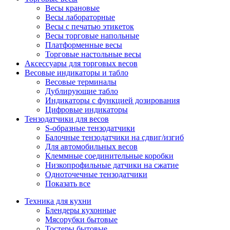
Весы крановые
Весы лабораторные
Весы с печатью этикеток
Весы торговые напольные
Платформенные весы
Торговые настольные весы
Аксессуары для торговых весов
Весовые индикаторы и табло
Весовые терминалы
Дублирующие табло
Индикаторы с функцией дозирования
Цифровые индикаторы
Тензодатчики для весов
S-образные тензодатчики
Балочные тензодатчики на сдвиг/изгиб
Для автомобильных весов
Клеммные соединительные коробки
Низкопрофильные датчики на сжатие
Одноточечные тензодатчики
Показать все
Техника для кухни
Блендеры кухонные
Мясорубки бытовые
Тостеры бытовые