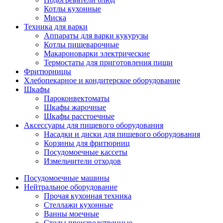
Котлы кухонные
Миска
Техника для варки
Аппараты для варки кукурузы
Котлы пищеварочные
Макароноварки электрические
Термостаты для приготовления пищи
Фритюрницы
Хлебопекарное и кондитерское оборудование
Шкафы
Пароконвектоматы
Шкафы жарочные
Шкафы расстоечные
Аксессуары для пищевого оборудования
Насадки и диски для пищевого оборудования
Корзины для фритюрниц
Посудомоечные кассеты
Измельчители отходов
Посудомоечные машины
Нейтральное оборудование
Прочая кухонная техника
Стеллажи кухонные
Ванны моечные
Столы производственные