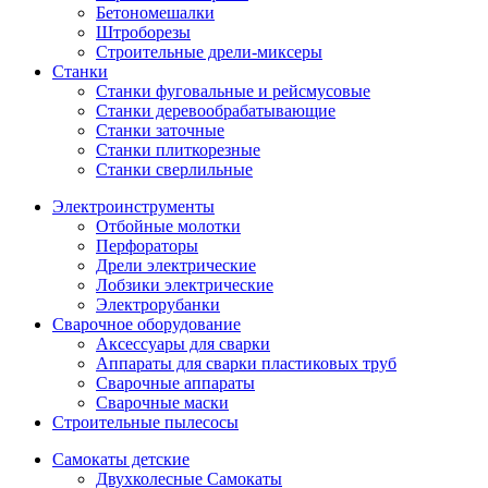
Бетономешалки
Штроборезы
Строительные дрели-миксеры
Станки
Станки фуговальные и рейсмусовые
Станки деревообрабатывающие
Станки заточные
Станки плиткорезные
Станки сверлильные
Электроинструменты
Отбойные молотки
Перфораторы
Дрели электрические
Лобзики электрические
Электрорубанки
Сварочное оборудование
Аксессуары для сварки
Аппараты для сварки пластиковых труб
Сварочные аппараты
Сварочные маски
Строительные пылесосы
Самокаты детские
Двухколесные Cамокаты