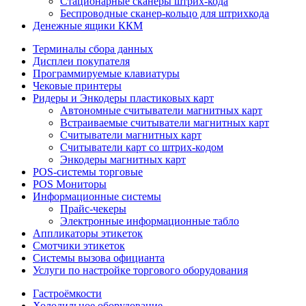
Стационарные сканеры штрих-кода
Беспроводные сканер-кольцо для штрихкода
Денежные ящики ККМ
Терминалы сбора данных
Дисплеи покупателя
Программируемые клавиатуры
Чековые принтеры
Ридеры и Энкодеры пластиковых карт
Автономные считыватели магнитных карт
Встраиваемые считыватели магнитных карт
Считыватели магнитных карт
Считыватели карт со штрих-кодом
Энкодеры магнитных карт
POS-системы торговые
POS Мониторы
Информационные системы
Прайс-чекеры
Электронные информационные табло
Аппликаторы этикеток
Смотчики этикеток
Системы вызова официанта
Услуги по настройке торгового оборудования
Гастроёмкости
Холодильное оборудование