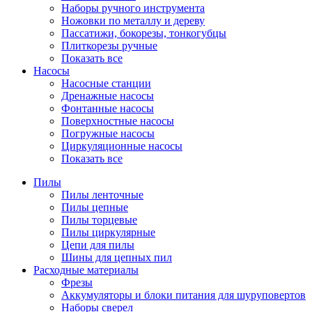
Наборы ручного инструмента
Ножовки по металлу и дереву
Пассатижи, бокорезы, тонкогубцы
Плиткорезы ручные
Показать все
Насосы
Насосные станции
Дренажные насосы
Фонтанные насосы
Поверхностные насосы
Погружные насосы
Циркуляционные насосы
Показать все
Пилы
Пилы ленточные
Пилы цепные
Пилы торцевые
Пилы циркулярные
Цепи для пилы
Шины для цепных пил
Расходные материалы
Фрезы
Аккумуляторы и блоки питания для шуруповертов
Наборы сверел