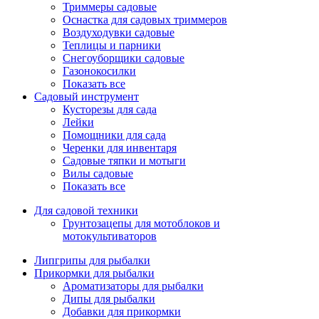
Триммеры садовые
Оснастка для садовых триммеров
Воздуходувки садовые
Теплицы и парники
Снегоуборщики садовые
Газонокосилки
Показать все
Садовый инструмент
Кусторезы для сада
Лейки
Помощники для сада
Черенки для инвентаря
Садовые тяпки и мотыги
Вилы садовые
Показать все
Для садовой техники
Грунтозацепы для мотоблоков и
мотокультиваторов
Липгрипы для рыбалки
Прикормки для рыбалки
Ароматизаторы для рыбалки
Дипы для рыбалки
Добавки для прикормки