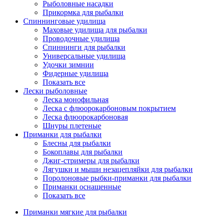
Рыболовные насадки
Прикормка для рыбалки
Спиннинговые удилища
Маховые удилища для рыбалки
Проводочные удилища
Спиннинги для рыбалки
Универсальные удилища
Удочки зимнии
Фидерные удилища
Показать все
Лески рыболовные
Леска монофильная
Леска с флюорокарбоновым покрытием
Леска флюорокарбоновая
Шнуры плетеные
Приманки для рыбалки
Блесны для рыбалки
Бокоплавы для рыбалки
Джиг-стримеры для рыбалки
Лягушки и мыши незацепляйки для рыбалки
Поролоновые рыбки-приманки для рыбалки
Приманки оснащенные
Показать все
Приманки мягкие для рыбалки