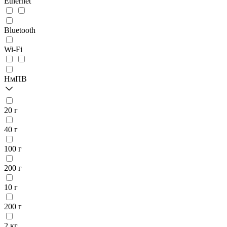
Ethernet
Bluetooth
Wi-Fi
НмПВ
20 г
40 г
100 г
200 г
10 г
200 г
2 кг