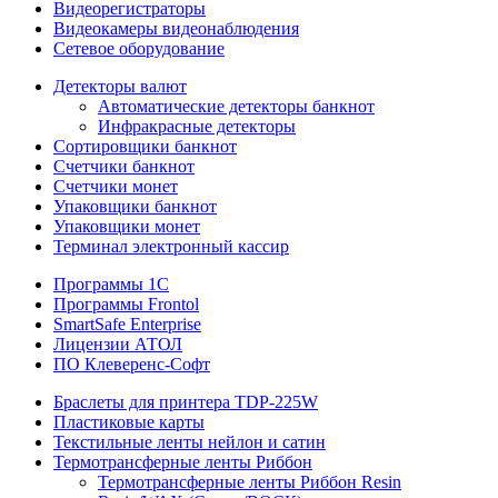
Видеорегистраторы
Видеокамеры видеонаблюдения
Сетевое оборудование
Детекторы валют
Автоматические детекторы банкнот
Инфракрасные детекторы
Сортировщики банкнот
Счетчики банкнот
Счетчики монет
Упаковщики банкнот
Упаковщики монет
Терминал электронный кассир
Программы 1C
Программы Frontol
SmartSafe Enterprise
Лицензии АТОЛ
ПО Клеверенс-Софт
Браслеты для принтера TDP-225W
Пластиковые карты
Текстильные ленты нейлон и сатин
Термотрансферные ленты Риббон
Термотрансферные ленты Риббон Resin