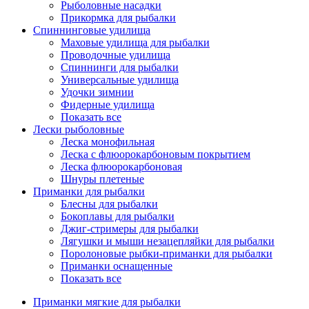
Рыболовные насадки
Прикормка для рыбалки
Спиннинговые удилища
Маховые удилища для рыбалки
Проводочные удилища
Спиннинги для рыбалки
Универсальные удилища
Удочки зимнии
Фидерные удилища
Показать все
Лески рыболовные
Леска монофильная
Леска с флюорокарбоновым покрытием
Леска флюорокарбоновая
Шнуры плетеные
Приманки для рыбалки
Блесны для рыбалки
Бокоплавы для рыбалки
Джиг-стримеры для рыбалки
Лягушки и мыши незацепляйки для рыбалки
Поролоновые рыбки-приманки для рыбалки
Приманки оснащенные
Показать все
Приманки мягкие для рыбалки