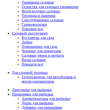
Триммеры садовые
Оснастка для садовых триммеров
Воздуходувки садовые
Теплицы и парники
Снегоуборщики садовые
Газонокосилки
Показать все
Садовый инструмент
Кусторезы для сада
Лейки
Помощники для сада
Черенки для инвентаря
Садовые тяпки и мотыги
Вилы садовые
Показать все
Для садовой техники
Грунтозацепы для мотоблоков и
мотокультиваторов
Липгрипы для рыбалки
Прикормки для рыбалки
Ароматизаторы для рыбалки
Дипы для рыбалки
Добавки для прикормки