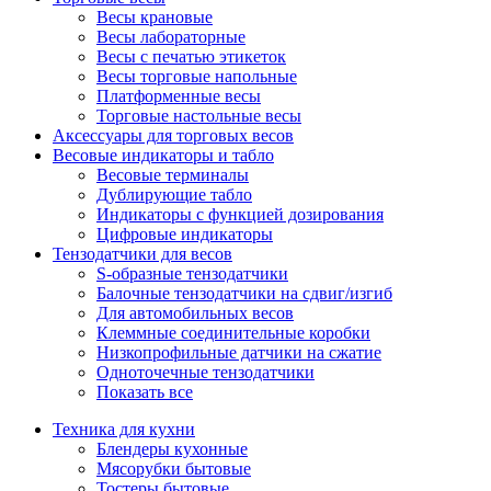
Весы крановые
Весы лабораторные
Весы с печатью этикеток
Весы торговые напольные
Платформенные весы
Торговые настольные весы
Аксессуары для торговых весов
Весовые индикаторы и табло
Весовые терминалы
Дублирующие табло
Индикаторы с функцией дозирования
Цифровые индикаторы
Тензодатчики для весов
S-образные тензодатчики
Балочные тензодатчики на сдвиг/изгиб
Для автомобильных весов
Клеммные соединительные коробки
Низкопрофильные датчики на сжатие
Одноточечные тензодатчики
Показать все
Техника для кухни
Блендеры кухонные
Мясорубки бытовые
Тостеры бытовые