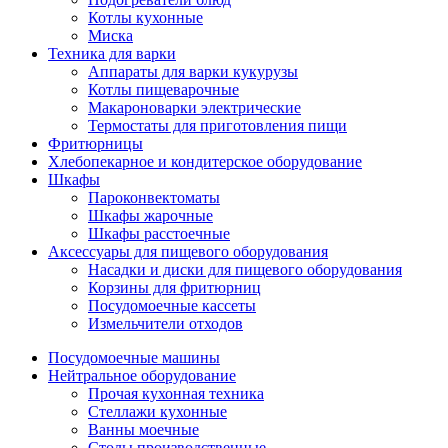
Котлы кухонные
Миска
Техника для варки
Аппараты для варки кукурузы
Котлы пищеварочные
Макароноварки электрические
Термостаты для приготовления пищи
Фритюрницы
Хлебопекарное и кондитерское оборудование
Шкафы
Пароконвектоматы
Шкафы жарочные
Шкафы расстоечные
Аксессуары для пищевого оборудования
Насадки и диски для пищевого оборудования
Корзины для фритюрниц
Посудомоечные кассеты
Измельчители отходов
Посудомоечные машины
Нейтральное оборудование
Прочая кухонная техника
Стеллажи кухонные
Ванны моечные
Столы производственные