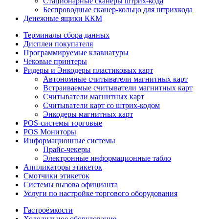
Стационарные сканеры штрих-кода
Беспроводные сканер-кольцо для штрихкода
Денежные ящики ККМ
Терминалы сбора данных
Дисплеи покупателя
Программируемые клавиатуры
Чековые принтеры
Ридеры и Энкодеры пластиковых карт
Автономные считыватели магнитных карт
Встраиваемые считыватели магнитных карт
Считыватели магнитных карт
Считыватели карт со штрих-кодом
Энкодеры магнитных карт
POS-системы торговые
POS Мониторы
Информационные системы
Прайс-чекеры
Электронные информационные табло
Аппликаторы этикеток
Смотчики этикеток
Системы вызова официанта
Услуги по настройке торгового оборудования
Гастроёмкости
Холодильное оборудование