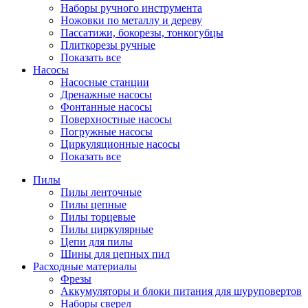
Наборы ручного инструмента
Ножовки по металлу и дереву
Пассатижи, бокорезы, тонкогубцы
Плиткорезы ручные
Показать все
Насосы
Насосные станции
Дренажные насосы
Фонтанные насосы
Поверхностные насосы
Погружные насосы
Циркуляционные насосы
Показать все
Пилы
Пилы ленточные
Пилы цепные
Пилы торцевые
Пилы циркулярные
Цепи для пилы
Шины для цепных пил
Расходные материалы
Фрезы
Аккумуляторы и блоки питания для шуруповертов
Наборы сверел