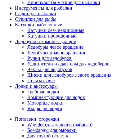
Виброхвосты мягкие для рыбалки
Инструменты для рыбалки
Садки для рыбалки
Сушилки для рыбы
Катушки рыболовные
Катушки безынерционные
Катушки проводочные
Ледобуры и комплектующие
Ледобуры левое вращение
Ледобуры правое вращение
Ручки для ледобуров
Удлинители и адаптеры для ледобуров
Чехлы для ледобуров
Шнеки для ледобуров левого вращения
Показать все
Лодки и аксессуары
Гребные лодки
Комплектующие для лодок
Моторные лодки
Якоря для лодки
Поплавки, сторожки
Waggler (для дальнего заброса)
Бомбарды для рыбалки
Для глухой оснастк