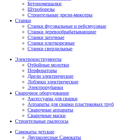
Бетономешалки
Штроборезы
Строительные дрели-миксеры
Станки
Станки фуговальные и рейсмусовые
Станки деревообрабатывающие
Станки заточные
Станки плиткорезные
Станки сверлильные
Электроинструменты
Отбойные молотки
Перфораторы
Дрели электрические
Лобзики электрические
Электрорубанки
Сварочное оборудование
Аксессуары для сварки
Аппараты для сварки пластиковых труб
Сварочные аппараты
Сварочные маски
Строительные пылесосы
Самокаты детские
Двухколесные Cамокаты