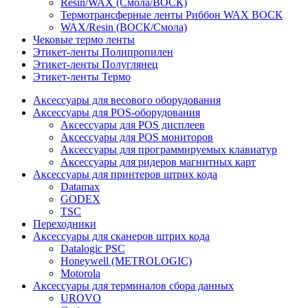
Resin/WAX (Смола/ВОСК)
Термотрансферные ленты Риббон WAX ВОСК
WAX/Resin (ВОСК/Смола)
Чековые термо ленты
Этикет-ленты Полипропилен
Этикет-ленты Полуглянец
Этикет-ленты Термо
Аксессуары для весового оборудования
Аксессуары для POS-оборудования
Аксессуары для POS дисплеев
Аксессуары для POS мониторов
Аксессуары для программируемых клавиатур
Аксессуары для ридеров магнитных карт
Аксессуары для принтеров штрих кода
Datamax
GODEX
TSC
Переходники
Аксессуары для сканеров штрих кода
Datalogic PSC
Honeywell (METROLOGIC)
Motorola
Аксессуары для терминалов сбора данных
UROVO