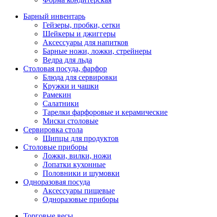
Барный инвентарь
Гейзеры, пробки, сетки
Шейкеры и джиггеры
Аксессуары для напитков
Барные ножи, ложки, стрейнеры
Ведра для льда
Столовая посуда, фарфор
Блюда для сервировки
Кружки и чашки
Рамекин
Салатники
Тарелки фарфоровые и керамические
Миски столовые
Сервировка стола
Щипцы для продуктов
Столовые приборы
Ложки, вилки, ножи
Лопатки кухонные
Половники и шумовки
Одноразовая посуда
Аксессуары пищевые
Одноразовые приборы
Торговые весы