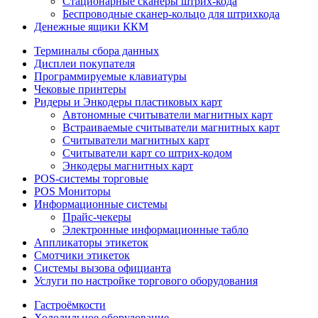
Стационарные сканеры штрих-кода
Беспроводные сканер-кольцо для штрихкода
Денежные ящики ККМ
Терминалы сбора данных
Дисплеи покупателя
Программируемые клавиатуры
Чековые принтеры
Ридеры и Энкодеры пластиковых карт
Автономные считыватели магнитных карт
Встраиваемые считыватели магнитных карт
Считыватели магнитных карт
Считыватели карт со штрих-кодом
Энкодеры магнитных карт
POS-системы торговые
POS Мониторы
Информационные системы
Прайс-чекеры
Электронные информационные табло
Аппликаторы этикеток
Смотчики этикеток
Системы вызова официанта
Услуги по настройке торгового оборудования
Гастроёмкости
Холодильное оборудование