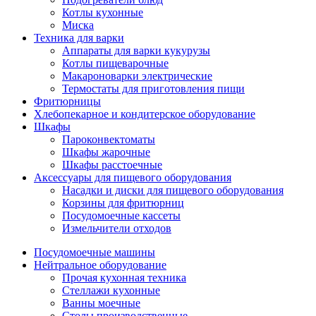
Котлы кухонные
Миска
Техника для варки
Аппараты для варки кукурузы
Котлы пищеварочные
Макароноварки электрические
Термостаты для приготовления пищи
Фритюрницы
Хлебопекарное и кондитерское оборудование
Шкафы
Пароконвектоматы
Шкафы жарочные
Шкафы расстоечные
Аксессуары для пищевого оборудования
Насадки и диски для пищевого оборудования
Корзины для фритюрниц
Посудомоечные кассеты
Измельчители отходов
Посудомоечные машины
Нейтральное оборудование
Прочая кухонная техника
Стеллажи кухонные
Ванны моечные
Столы производственные