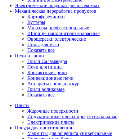
Электрические ловушки для насекомых
Механическая переработка продуктов
Картофелечистки
Куттеры
Миксеры профессиональные
Шприцы-наполнители колбасные
Овощерезки электрические
Пилы для мяса
Показать все
Печи и грили
Грили Саламандра
Печи для пиццы
Контактные грили
Конвекционные печи
Аппараты гриль для кур
Грили роликовые
Показать все
Плиты
Жарочные поверхности
Индукционные плиты профессиональные
Электрические плиты
Посуда для приготовления
Мармиты для общепита универсальные
Подогреватели блюд