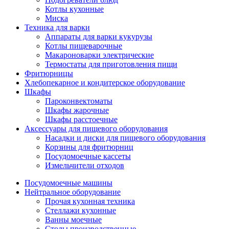
Котлы кухонные
Миска
Техника для варки
Аппараты для варки кукурузы
Котлы пищеварочные
Макароноварки электрические
Термостаты для приготовления пищи
Фритюрницы
Хлебопекарное и кондитерское оборудование
Шкафы
Пароконвектоматы
Шкафы жарочные
Шкафы расстоечные
Аксессуары для пищевого оборудования
Насадки и диски для пищевого оборудования
Корзины для фритюрниц
Посудомоечные кассеты
Измельчители отходов
Посудомоечные машины
Нейтральное оборудование
Прочая кухонная техника
Стеллажи кухонные
Ванны моечные
Столы производственные