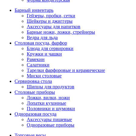
Барный инвентарь
Гейзеры, пробки, сетки
Шейкеры и джиггеры
Аксессуары для напитков
Барные ножи, ложки, стрейнеры
Ведра для льда
Столовая посуда, фарфор
Блюда для сервировки
Кружки и чашки
Рамекин
Салатники
Тарелки фарфоровые и керамические
Миски столовые
Сервировка стола
Щипцы для продуктов
Столовые приборы
Ложки, вилки, ножи
Лопатки кухонные
Половники и шумовки
Одноразовая посуда
Аксессуары пищевые
Одноразовые приборы
Торговые весы