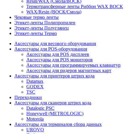
Resin/WAX (Смола/ВОСК)
Термотрансферные ленты Риббон WAX ВОСК
WAX/Resin (ВОСК/Смола)
Чековые термо ленты
Этикет-ленты Полипропилен
Этикет-ленты Полуглянец
Этикет-ленты Термо
Аксессуары для весового оборудования
Аксессуары для POS-оборудования
Аксессуары для POS дисплеев
Аксессуары для POS мониторов
Аксессуары для программируемых клавиатур
Аксессуары для ридеров магнитных карт
Аксессуары для принтеров штрих кода
Datamax
GODEX
TSC
Переходники
Аксессуары для сканеров штрих кода
Datalogic PSC
Honeywell (METROLOGIC)
Motorola
Аксессуары для терминалов сбора данных
UROVO