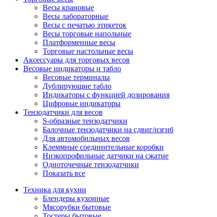
Весы крановые
Весы лабораторные
Весы с печатью этикеток
Весы торговые напольные
Платформенные весы
Торговые настольные весы
Аксессуары для торговых весов
Весовые индикаторы и табло
Весовые терминалы
Дублирующие табло
Индикаторы с функцией дозирования
Цифровые индикаторы
Тензодатчики для весов
S-образные тензодатчики
Балочные тензодатчики на сдвиг/изгиб
Для автомобильных весов
Клеммные соединительные коробки
Низкопрофильные датчики на сжатие
Одноточечные тензодатчики
Показать все
Техника для кухни
Блендеры кухонные
Мясорубки бытовые
Тостеры бытовые