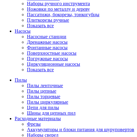
Наборы ручного инструмента
Ножовки по металлу и дереву
Пассатижи, бокорезы, тонкогубцы
Плиткорезы ручные
Показать все
Насосы
Насосные станции
Дренажные насосы
Фонтанные насосы
Поверхностные насосы
Погружные насосы
Циркуляционные насосы
Показать все
Пилы
Пилы ленточные
Пилы цепные
Пилы торцевые
Пилы циркулярные
Цепи для пилы
Шины для цепных пил
Расходные материалы
Фрезы
Аккумуляторы и блоки питания для шуруповертов
Наборы сверел