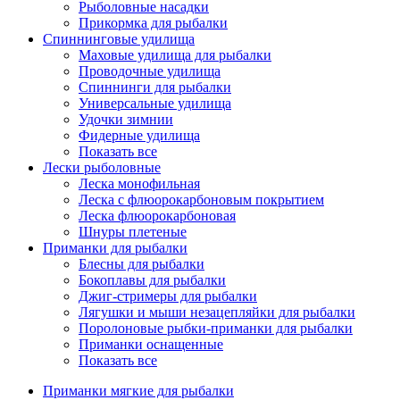
Рыболовные насадки
Прикормка для рыбалки
Спиннинговые удилища
Маховые удилища для рыбалки
Проводочные удилища
Спиннинги для рыбалки
Универсальные удилища
Удочки зимнии
Фидерные удилища
Показать все
Лески рыболовные
Леска монофильная
Леска с флюорокарбоновым покрытием
Леска флюорокарбоновая
Шнуры плетеные
Приманки для рыбалки
Блесны для рыбалки
Бокоплавы для рыбалки
Джиг-стримеры для рыбалки
Лягушки и мыши незацепляйки для рыбалки
Поролоновые рыбки-приманки для рыбалки
Приманки оснащенные
Показать все
Приманки мягкие для рыбалки