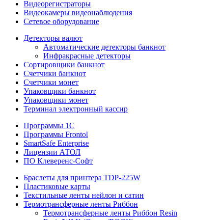
Видеорегистраторы
Видеокамеры видеонаблюдения
Сетевое оборудование
Детекторы валют
Автоматические детекторы банкнот
Инфракрасные детекторы
Сортировщики банкнот
Счетчики банкнот
Счетчики монет
Упаковщики банкнот
Упаковщики монет
Терминал электронный кассир
Программы 1C
Программы Frontol
SmartSafe Enterprise
Лицензии АТОЛ
ПО Клеверенс-Софт
Браслеты для принтера TDP-225W
Пластиковые карты
Текстильные ленты нейлон и сатин
Термотрансферные ленты Риббон
Термотрансферные ленты Риббон Resin