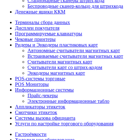
Стационарные сканеры штрих-кода
Беспроводные сканер-кольцо для штрихкода
Денежные ящики ККМ
Терминалы сбора данных
Дисплеи покупателя
Программируемые клавиатуры
Чековые принтеры
Ридеры и Энкодеры пластиковых карт
Автономные считыватели магнитных карт
Встраиваемые считыватели магнитных карт
Считыватели магнитных карт
Считыватели карт со штрих-кодом
Энкодеры магнитных карт
POS-системы торговые
POS Мониторы
Информационные системы
Прайс-чекеры
Электронные информационные табло
Аппликаторы этикеток
Смотчики этикеток
Системы вызова официанта
Услуги по настройке торгового оборудования
Гастроёмкости
Холодильное оборудование