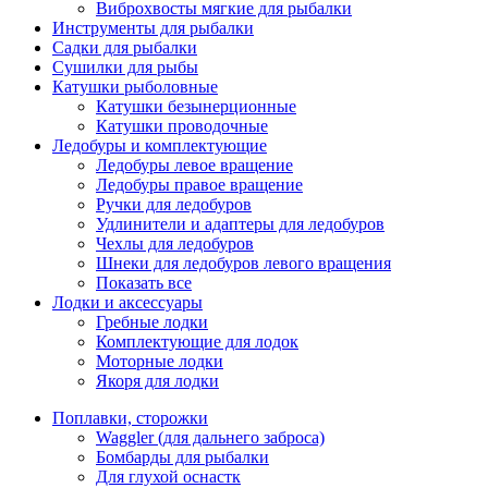
Виброхвосты мягкие для рыбалки
Инструменты для рыбалки
Садки для рыбалки
Сушилки для рыбы
Катушки рыболовные
Катушки безынерционные
Катушки проводочные
Ледобуры и комплектующие
Ледобуры левое вращение
Ледобуры правое вращение
Ручки для ледобуров
Удлинители и адаптеры для ледобуров
Чехлы для ледобуров
Шнеки для ледобуров левого вращения
Показать все
Лодки и аксессуары
Гребные лодки
Комплектующие для лодок
Моторные лодки
Якоря для лодки
Поплавки, сторожки
Waggler (для дальнего заброса)
Бомбарды для рыбалки
Для глухой оснастк