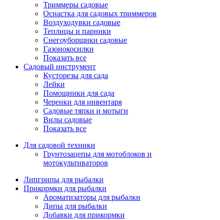
Триммеры садовые
Оснастка для садовых триммеров
Воздуходувки садовые
Теплицы и парники
Снегоуборщики садовые
Газонокосилки
Показать все
Садовый инструмент
Кусторезы для сада
Лейки
Помощники для сада
Черенки для инвентаря
Садовые тяпки и мотыги
Вилы садовые
Показать все
Для садовой техники
Грунтозацепы для мотоблоков и
мотокультиваторов
Липгрипы для рыбалки
Прикормки для рыбалки
Ароматизаторы для рыбалки
Дипы для рыбалки
Добавки для прикормки