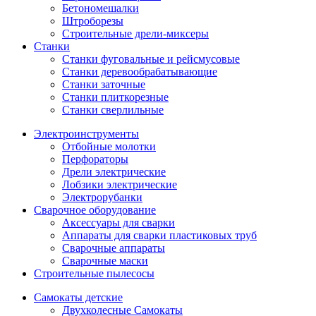
Бетономешалки
Штроборезы
Строительные дрели-миксеры
Станки
Станки фуговальные и рейсмусовые
Станки деревообрабатывающие
Станки заточные
Станки плиткорезные
Станки сверлильные
Электроинструменты
Отбойные молотки
Перфораторы
Дрели электрические
Лобзики электрические
Электрорубанки
Сварочное оборудование
Аксессуары для сварки
Аппараты для сварки пластиковых труб
Сварочные аппараты
Сварочные маски
Строительные пылесосы
Самокаты детские
Двухколесные Cамокаты