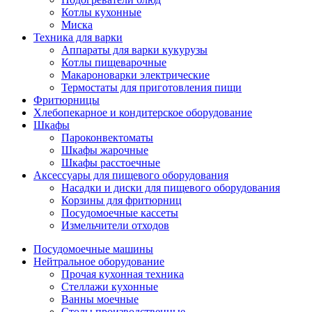
Котлы кухонные
Миска
Техника для варки
Аппараты для варки кукурузы
Котлы пищеварочные
Макароноварки электрические
Термостаты для приготовления пищи
Фритюрницы
Хлебопекарное и кондитерское оборудование
Шкафы
Пароконвектоматы
Шкафы жарочные
Шкафы расстоечные
Аксессуары для пищевого оборудования
Насадки и диски для пищевого оборудования
Корзины для фритюрниц
Посудомоечные кассеты
Измельчители отходов
Посудомоечные машины
Нейтральное оборудование
Прочая кухонная техника
Стеллажи кухонные
Ванны моечные
Столы производственные