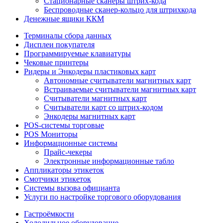
Стационарные сканеры штрих-кода
Беспроводные сканер-кольцо для штрихкода
Денежные ящики ККМ
Терминалы сбора данных
Дисплеи покупателя
Программируемые клавиатуры
Чековые принтеры
Ридеры и Энкодеры пластиковых карт
Автономные считыватели магнитных карт
Встраиваемые считыватели магнитных карт
Считыватели магнитных карт
Считыватели карт со штрих-кодом
Энкодеры магнитных карт
POS-системы торговые
POS Мониторы
Информационные системы
Прайс-чекеры
Электронные информационные табло
Аппликаторы этикеток
Смотчики этикеток
Системы вызова официанта
Услуги по настройке торгового оборудования
Гастроёмкости
Холодильное оборудование