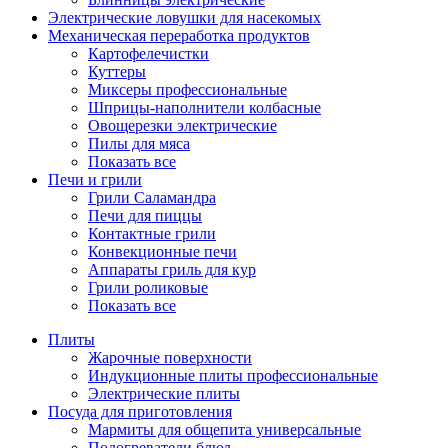
Электрические ловушки для насекомых
Механическая переработка продуктов
Картофелечистки
Куттеры
Миксеры профессиональные
Шприцы-наполнители колбасные
Овощерезки электрические
Пилы для мяса
Показать все
Печи и грили
Грили Саламандра
Печи для пиццы
Контактные грили
Конвекционные печи
Аппараты гриль для кур
Грили роликовые
Показать все
Плиты
Жарочные поверхности
Индукционные плиты профессиональные
Электрические плиты
Посуда для приготовления
Мармиты для общепита универсальные
Подогреватели блюд