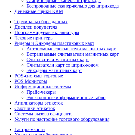
Стационарные сканеры штрих-кода
Беспроводные сканер-кольцо для штрихкода
Денежные ящики ККМ
Терминалы сбора данных
Дисплеи покупателя
Программируемые клавиатуры
Чековые принтеры
Ридеры и Энкодеры пластиковых карт
Автономные считыватели магнитных карт
Встраиваемые считыватели магнитных карт
Считыватели магнитных карт
Считыватели карт со штрих-кодом
Энкодеры магнитных карт
POS-системы торговые
POS Мониторы
Информационные системы
Прайс-чекеры
Электронные информационные табло
Аппликаторы этикеток
Смотчики этикеток
Системы вызова официанта
Услуги по настройке торгового оборудования
Гастроёмкости
Холодильное оборудование