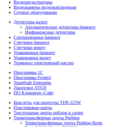
Видеорегистраторы
Видеокамеры видеонаблюдения
Сетевое оборудование
Детекторы валют
Автоматические детекторы банкнот
Инфракрасные детекторы
Сортировщики банкнот
Счетчики банкнот
Счетчики монет
Упаковщики банкнот
Упаковщики монет
Терминал электронный кассир
Программы 1C
Программы Frontol
SmartSafe Enterprise
Лицензии АТОЛ
ПО Клеверенс-Софт
Браслеты для принтера TDP-225W
Пластиковые карты
Текстильные ленты нейлон и сатин
Термотрансферные ленты Риббон
Термотрансферные ленты Риббон Resin