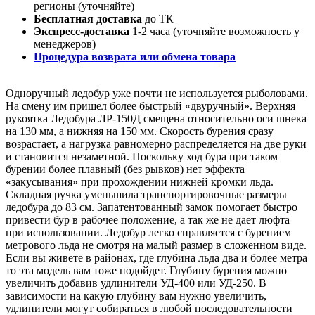
регионы (уточняйте)
Бесплатная доставка
до ТК
Экспресс-доставка
1-2 часа (уточняйте возможность у
менеджеров)
Процедура возврата или обмена товара
Одноручный ледобур уже почти не используется рыболовами.
На смену им пришел более быстрый «двуручный». Верхняя
рукоятка Ледобура ЛР-150Д смещена относительно оси шнека
на 130 мм, а нижняя на 150 мм. Скорость бурения сразу
возрастает, а нагрузка равномерно распределяется на две руки
и становится незаметной. Поскольку ход бура при таком
бурении более плавный (без рывков) нет эффекта
«закусывания» при прохождении нижней кромки льда.
Складная ручка уменьшила транспортировочные размеры
ледобура до 83 см. Запатентованный замок помогает быстро
привести бур в рабочее положение, а так же не дает люфта
при использовании. Ледобур легко справляется с бурением
метрового льда не смотря на малый размер в сложенном виде.
Если вы живете в районах, где глубина льда два и более метра
то эта модель вам тоже подойдет. Глубину бурения можно
увеличить добавив удлинители УД-400 или УД-250. В
зависимости на какую глубину вам нужно увеличить,
удлинители могут собираться в любой последовательности