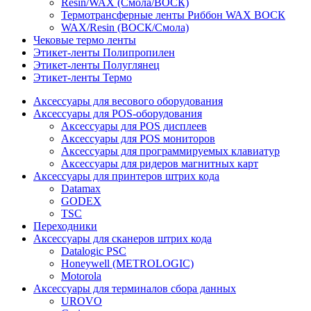
Resin/WAX (Смола/ВОСК)
Термотрансферные ленты Риббон WAX ВОСК
WAX/Resin (ВОСК/Смола)
Чековые термо ленты
Этикет-ленты Полипропилен
Этикет-ленты Полуглянец
Этикет-ленты Термо
Аксессуары для весового оборудования
Аксессуары для POS-оборудования
Аксессуары для POS дисплеев
Аксессуары для POS мониторов
Аксессуары для программируемых клавиатур
Аксессуары для ридеров магнитных карт
Аксессуары для принтеров штрих кода
Datamax
GODEX
TSC
Переходники
Аксессуары для сканеров штрих кода
Datalogic PSC
Honeywell (METROLOGIC)
Motorola
Аксессуары для терминалов сбора данных
UROVO