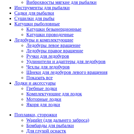
Виброхвосты мягкие для рыбалки
Инструменты для рыбалки
Садки для рыбалки
Сушилки для рыбы
Катушки рыболовные
Катушки безынерционные
Катушки проводочные
Ледобуры и комплектующие
Ледобуры левое вращение
Ледобуры правое вращение
Ручки для ледобуров
Удлинители и адаптеры для ледобуров
Чехлы для ледобуров
Шнеки для ледобуров левого вращения
Показать все
Лодки и аксессуары
Гребные лодки
Комплектующие для лодок
Моторные лодки
Якоря для лодки
Поплавки, сторожки
Waggler (для дальнего заброса)
Бомбарды для рыбалки
Для глухой оснастк