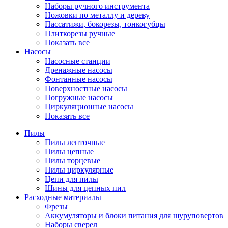
Наборы ручного инструмента
Ножовки по металлу и дереву
Пассатижи, бокорезы, тонкогубцы
Плиткорезы ручные
Показать все
Насосы
Насосные станции
Дренажные насосы
Фонтанные насосы
Поверхностные насосы
Погружные насосы
Циркуляционные насосы
Показать все
Пилы
Пилы ленточные
Пилы цепные
Пилы торцевые
Пилы циркулярные
Цепи для пилы
Шины для цепных пил
Расходные материалы
Фрезы
Аккумуляторы и блоки питания для шуруповертов
Наборы сверел