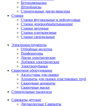
Бетономешалки
Штроборезы
Строительные дрели-миксеры
Станки
Станки фуговальные и рейсмусовые
Станки деревообрабатывающие
Станки заточные
Станки плиткорезные
Станки сверлильные
Электроинструменты
Отбойные молотки
Перфораторы
Дрели электрические
Лобзики электрические
Электрорубанки
Сварочное оборудование
Аксессуары для сварки
Аппараты для сварки пластиковых труб
Сварочные аппараты
Сварочные маски
Строительные пылесосы
Самокаты детские
Двухколесные Cамокаты