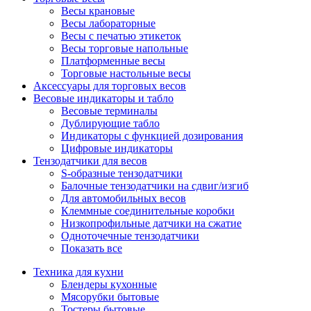
Весы крановые
Весы лабораторные
Весы с печатью этикеток
Весы торговые напольные
Платформенные весы
Торговые настольные весы
Аксессуары для торговых весов
Весовые индикаторы и табло
Весовые терминалы
Дублирующие табло
Индикаторы с функцией дозирования
Цифровые индикаторы
Тензодатчики для весов
S-образные тензодатчики
Балочные тензодатчики на сдвиг/изгиб
Для автомобильных весов
Клеммные соединительные коробки
Низкопрофильные датчики на сжатие
Одноточечные тензодатчики
Показать все
Техника для кухни
Блендеры кухонные
Мясорубки бытовые
Тостеры бытовые