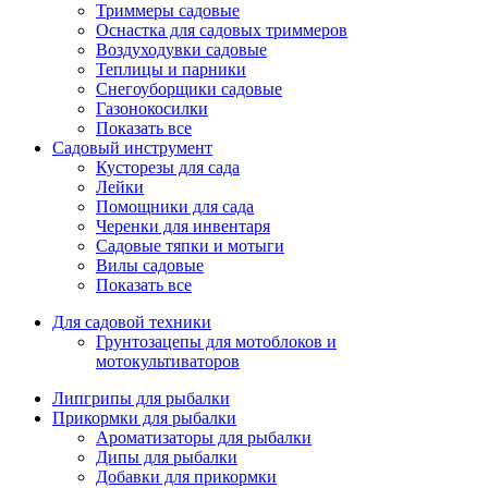
Триммеры садовые
Оснастка для садовых триммеров
Воздуходувки садовые
Теплицы и парники
Снегоуборщики садовые
Газонокосилки
Показать все
Садовый инструмент
Кусторезы для сада
Лейки
Помощники для сада
Черенки для инвентаря
Садовые тяпки и мотыги
Вилы садовые
Показать все
Для садовой техники
Грунтозацепы для мотоблоков и
мотокультиваторов
Липгрипы для рыбалки
Прикормки для рыбалки
Ароматизаторы для рыбалки
Дипы для рыбалки
Добавки для прикормки