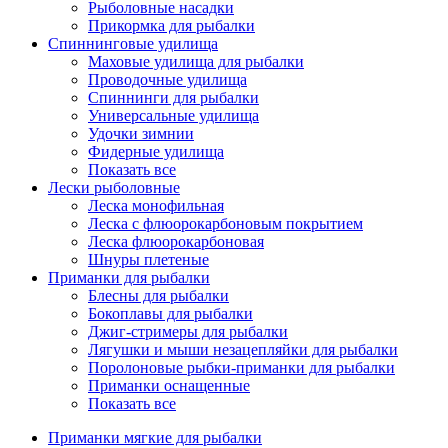
Рыболовные насадки
Прикормка для рыбалки
Спиннинговые удилища
Маховые удилища для рыбалки
Проводочные удилища
Спиннинги для рыбалки
Универсальные удилища
Удочки зимнии
Фидерные удилища
Показать все
Лески рыболовные
Леска монофильная
Леска с флюорокарбоновым покрытием
Леска флюорокарбоновая
Шнуры плетеные
Приманки для рыбалки
Блесны для рыбалки
Бокоплавы для рыбалки
Джиг-стримеры для рыбалки
Лягушки и мыши незацепляйки для рыбалки
Поролоновые рыбки-приманки для рыбалки
Приманки оснащенные
Показать все
Приманки мягкие для рыбалки