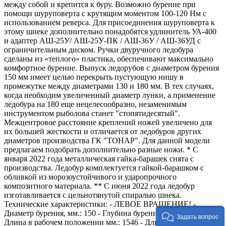
между собой и крепится к буру. Возможно бурение при
помощи шуруповерта с крутящим моментом 100-120 Нм с
использованием реверса. Для присоединения шуруповерта к
этому шнеке дополнительно понадобятся удлинитель УА-400
и адаптер АШ-25У/ АШ-25У-ПК / АШ-36У / АШ-36УД с
ограничительным диском. Ручки двуручного ледобура
сделаны из «теплого» пластика, обеспечивают максимально
комфортное бурение. Выпуск ледорубов с диаметром бурения
150 мм имеет целью перекрыть пустующую нишу в
промежутке между диаметрами 130 и 180 мм. В тех случаях,
когда необходим увеличенный диаметр лунки, а применение
ледобура на 180 еще нецелесообразно, незаменимым
инструментом рыболова станет "стопятидесятый".
Межцентровое расстояние креплений ножей увеличено для
их большей жесткости и отличается от ледобуров других
диаметров производства ГК "ТОНАР". Для данной модели
предлагаем подобрать дополнительно разные ножи. * C
января 2022 года металлическая гайка-барашек снята с
производства. Ледобур комплектуется гайкой-барашком с
обливкой из морозоустойчивого и ударопрочного
композитного материала. ** С июня 2022 года ледобур
изготавливается с цельнотянутой спиралью шнека.
Технические характеристики: - ЛЕВОЕ ВРАЩЕНИЕ! -
Диаметр бурения, мм.: 150 - Глубина бурения, мм.: 1071. -
Задать вопрос
Длина в рабочем положении мм.: 1546 - Длина спирали