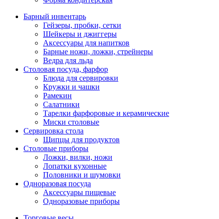
Барный инвентарь
Гейзеры, пробки, сетки
Шейкеры и джиггеры
Аксессуары для напитков
Барные ножи, ложки, стрейнеры
Ведра для льда
Столовая посуда, фарфор
Блюда для сервировки
Кружки и чашки
Рамекин
Салатники
Тарелки фарфоровые и керамические
Миски столовые
Сервировка стола
Щипцы для продуктов
Столовые приборы
Ложки, вилки, ножи
Лопатки кухонные
Половники и шумовки
Одноразовая посуда
Аксессуары пищевые
Одноразовые приборы
Торговые весы