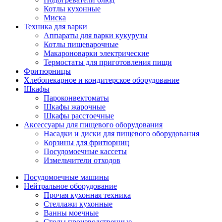
Котлы кухонные
Миска
Техника для варки
Аппараты для варки кукурузы
Котлы пищеварочные
Макароноварки электрические
Термостаты для приготовления пищи
Фритюрницы
Хлебопекарное и кондитерское оборудование
Шкафы
Пароконвектоматы
Шкафы жарочные
Шкафы расстоечные
Аксессуары для пищевого оборудования
Насадки и диски для пищевого оборудования
Корзины для фритюрниц
Посудомоечные кассеты
Измельчители отходов
Посудомоечные машины
Нейтральное оборудование
Прочая кухонная техника
Стеллажи кухонные
Ванны моечные
Столы производственные