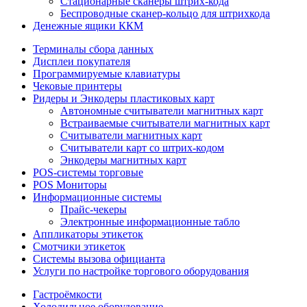
Стационарные сканеры штрих-кода
Беспроводные сканер-кольцо для штрихкода
Денежные ящики ККМ
Терминалы сбора данных
Дисплеи покупателя
Программируемые клавиатуры
Чековые принтеры
Ридеры и Энкодеры пластиковых карт
Автономные считыватели магнитных карт
Встраиваемые считыватели магнитных карт
Считыватели магнитных карт
Считыватели карт со штрих-кодом
Энкодеры магнитных карт
POS-системы торговые
POS Мониторы
Информационные системы
Прайс-чекеры
Электронные информационные табло
Аппликаторы этикеток
Смотчики этикеток
Системы вызова официанта
Услуги по настройке торгового оборудования
Гастроёмкости
Холодильное оборудование