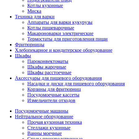
Котлы кухонные
Миска
Техника для варки
Аппараты для варки кукурузы
Котлы пищеварочные
Макароноварки электрические
Термостаты для приготовления пищи
Фритюрницы
Хлебопекарное и кондитерское оборудование
Шкафы
Пароконвектоматы
Шкафы жарочные
Шкафы расстоечные
Аксессуары для пищевого оборудования
Насадки и диски для пищевого оборудования
Корзины для фритюрниц
Посудомоечные кассеты
Измельчители отходов
Посудомоечные машины
Нейтральное оборудование
Прочая кухонная техника
Стеллажи кухонные
Ванны моечные
Столы производственные