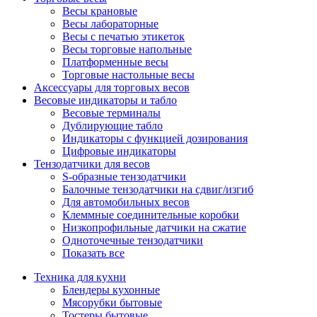
Весы крановые
Весы лабораторные
Весы с печатью этикеток
Весы торговые напольные
Платформенные весы
Торговые настольные весы
Аксессуары для торговых весов
Весовые индикаторы и табло
Весовые терминалы
Дублирующие табло
Индикаторы с функцией дозирования
Цифровые индикаторы
Тензодатчики для весов
S-образные тензодатчики
Балочные тензодатчики на сдвиг/изгиб
Для автомобильных весов
Клеммные соединительные коробки
Низкопрофильные датчики на сжатие
Одноточечные тензодатчики
Показать все
Техника для кухни
Блендеры кухонные
Мясорубки бытовые
Тостеры бытовые