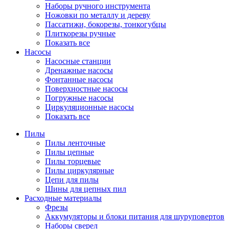
Наборы ручного инструмента
Ножовки по металлу и дереву
Пассатижи, бокорезы, тонкогубцы
Плиткорезы ручные
Показать все
Насосы
Насосные станции
Дренажные насосы
Фонтанные насосы
Поверхностные насосы
Погружные насосы
Циркуляционные насосы
Показать все
Пилы
Пилы ленточные
Пилы цепные
Пилы торцевые
Пилы циркулярные
Цепи для пилы
Шины для цепных пил
Расходные материалы
Фрезы
Аккумуляторы и блоки питания для шуруповертов
Наборы сверел