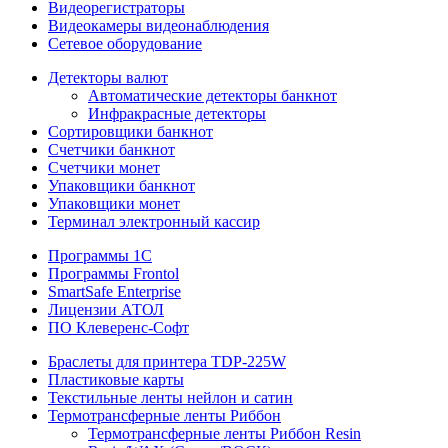
Видеорегистраторы
Видеокамеры видеонаблюдения
Сетевое оборудование
Детекторы валют
Автоматические детекторы банкнот
Инфракрасные детекторы
Сортировщики банкнот
Счетчики банкнот
Счетчики монет
Упаковщики банкнот
Упаковщики монет
Терминал электронный кассир
Программы 1C
Программы Frontol
SmartSafe Enterprise
Лицензии АТОЛ
ПО Клеверенс-Софт
Браслеты для принтера TDP-225W
Пластиковые карты
Текстильные ленты нейлон и сатин
Термотрансферные ленты Риббон
Термотрансферные ленты Риббон Resin