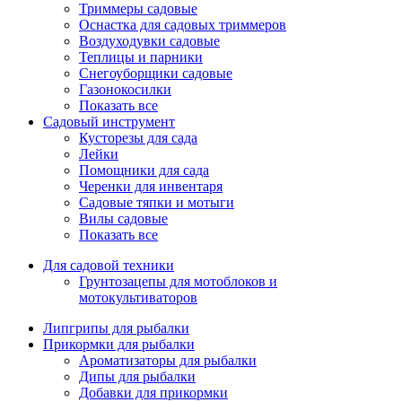
Триммеры садовые
Оснастка для садовых триммеров
Воздуходувки садовые
Теплицы и парники
Снегоуборщики садовые
Газонокосилки
Показать все
Садовый инструмент
Кусторезы для сада
Лейки
Помощники для сада
Черенки для инвентаря
Садовые тяпки и мотыги
Вилы садовые
Показать все
Для садовой техники
Грунтозацепы для мотоблоков и
мотокультиваторов
Липгрипы для рыбалки
Прикормки для рыбалки
Ароматизаторы для рыбалки
Дипы для рыбалки
Добавки для прикормки