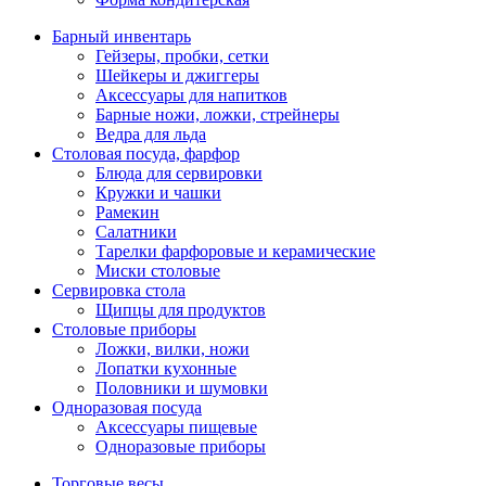
Барный инвентарь
Гейзеры, пробки, сетки
Шейкеры и джиггеры
Аксессуары для напитков
Барные ножи, ложки, стрейнеры
Ведра для льда
Столовая посуда, фарфор
Блюда для сервировки
Кружки и чашки
Рамекин
Салатники
Тарелки фарфоровые и керамические
Миски столовые
Сервировка стола
Щипцы для продуктов
Столовые приборы
Ложки, вилки, ножи
Лопатки кухонные
Половники и шумовки
Одноразовая посуда
Аксессуары пищевые
Одноразовые приборы
Торговые весы