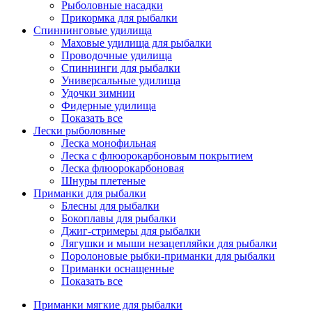
Рыболовные насадки
Прикормка для рыбалки
Спиннинговые удилища
Маховые удилища для рыбалки
Проводочные удилища
Спиннинги для рыбалки
Универсальные удилища
Удочки зимнии
Фидерные удилища
Показать все
Лески рыболовные
Леска монофильная
Леска с флюорокарбоновым покрытием
Леска флюорокарбоновая
Шнуры плетеные
Приманки для рыбалки
Блесны для рыбалки
Бокоплавы для рыбалки
Джиг-стримеры для рыбалки
Лягушки и мыши незацепляйки для рыбалки
Поролоновые рыбки-приманки для рыбалки
Приманки оснащенные
Показать все
Приманки мягкие для рыбалки