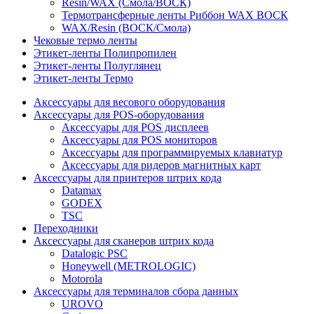
Resin/WAX (Смола/ВОСК)
Термотрансферные ленты Риббон WAX ВОСК
WAX/Resin (ВОСК/Смола)
Чековые термо ленты
Этикет-ленты Полипропилен
Этикет-ленты Полуглянец
Этикет-ленты Термо
Аксессуары для весового оборудования
Аксессуары для POS-оборудования
Аксессуары для POS дисплеев
Аксессуары для POS мониторов
Аксессуары для программируемых клавиатур
Аксессуары для ридеров магнитных карт
Аксессуары для принтеров штрих кода
Datamax
GODEX
TSC
Переходники
Аксессуары для сканеров штрих кода
Datalogic PSC
Honeywell (METROLOGIC)
Motorola
Аксессуары для терминалов сбора данных
UROVO