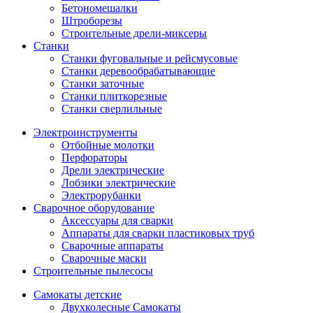
Бетономешалки
Штроборезы
Строительные дрели-миксеры
Станки
Станки фуговальные и рейсмусовые
Станки деревообрабатывающие
Станки заточные
Станки плиткорезные
Станки сверлильные
Электроинструменты
Отбойные молотки
Перфораторы
Дрели электрические
Лобзики электрические
Электрорубанки
Сварочное оборудование
Аксессуары для сварки
Аппараты для сварки пластиковых труб
Сварочные аппараты
Сварочные маски
Строительные пылесосы
Самокаты детские
Двухколесные Cамокаты