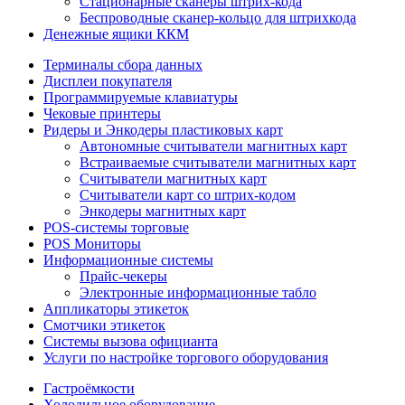
Стационарные сканеры штрих-кода
Беспроводные сканер-кольцо для штрихкода
Денежные ящики ККМ
Терминалы сбора данных
Дисплеи покупателя
Программируемые клавиатуры
Чековые принтеры
Ридеры и Энкодеры пластиковых карт
Автономные считыватели магнитных карт
Встраиваемые считыватели магнитных карт
Считыватели магнитных карт
Считыватели карт со штрих-кодом
Энкодеры магнитных карт
POS-системы торговые
POS Мониторы
Информационные системы
Прайс-чекеры
Электронные информационные табло
Аппликаторы этикеток
Смотчики этикеток
Системы вызова официанта
Услуги по настройке торгового оборудования
Гастроёмкости
Холодильное оборудование