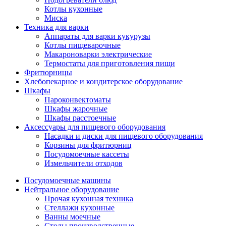
Котлы кухонные
Миска
Техника для варки
Аппараты для варки кукурузы
Котлы пищеварочные
Макароноварки электрические
Термостаты для приготовления пищи
Фритюрницы
Хлебопекарное и кондитерское оборудование
Шкафы
Пароконвектоматы
Шкафы жарочные
Шкафы расстоечные
Аксессуары для пищевого оборудования
Насадки и диски для пищевого оборудования
Корзины для фритюрниц
Посудомоечные кассеты
Измельчители отходов
Посудомоечные машины
Нейтральное оборудование
Прочая кухонная техника
Стеллажи кухонные
Ванны моечные
Столы производственные