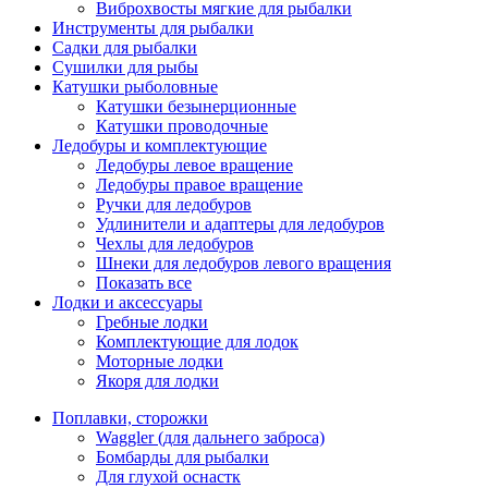
Виброхвосты мягкие для рыбалки
Инструменты для рыбалки
Садки для рыбалки
Сушилки для рыбы
Катушки рыболовные
Катушки безынерционные
Катушки проводочные
Ледобуры и комплектующие
Ледобуры левое вращение
Ледобуры правое вращение
Ручки для ледобуров
Удлинители и адаптеры для ледобуров
Чехлы для ледобуров
Шнеки для ледобуров левого вращения
Показать все
Лодки и аксессуары
Гребные лодки
Комплектующие для лодок
Моторные лодки
Якоря для лодки
Поплавки, сторожки
Waggler (для дальнего заброса)
Бомбарды для рыбалки
Для глухой оснастк