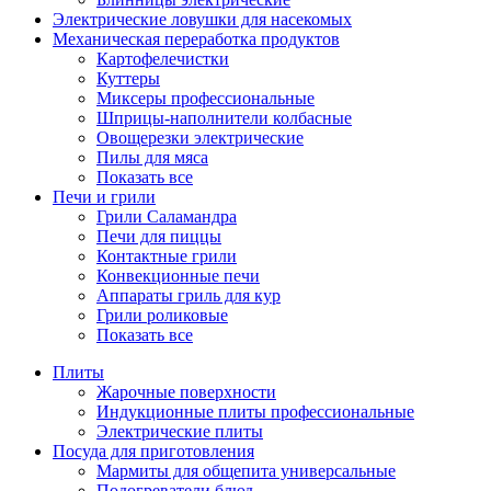
Электрические ловушки для насекомых
Механическая переработка продуктов
Картофелечистки
Куттеры
Миксеры профессиональные
Шприцы-наполнители колбасные
Овощерезки электрические
Пилы для мяса
Показать все
Печи и грили
Грили Саламандра
Печи для пиццы
Контактные грили
Конвекционные печи
Аппараты гриль для кур
Грили роликовые
Показать все
Плиты
Жарочные поверхности
Индукционные плиты профессиональные
Электрические плиты
Посуда для приготовления
Мармиты для общепита универсальные
Подогреватели блюд