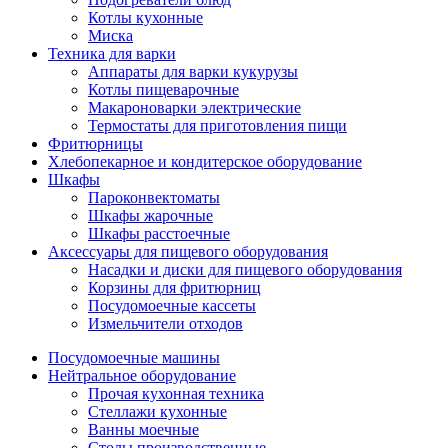
Котлы кухонные
Миска
Техника для варки
Аппараты для варки кукурузы
Котлы пищеварочные
Макароноварки электрические
Термостаты для приготовления пищи
Фритюрницы
Хлебопекарное и кондитерское оборудование
Шкафы
Пароконвектоматы
Шкафы жарочные
Шкафы расстоечные
Аксессуары для пищевого оборудования
Насадки и диски для пищевого оборудования
Корзины для фритюрниц
Посудомоечные кассеты
Измельчители отходов
Посудомоечные машины
Нейтральное оборудование
Прочая кухонная техника
Стеллажи кухонные
Ванны моечные
Столы производственные