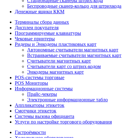
Стационарные сканеры штрих-кода
Беспроводные сканер-кольцо для штрихкода
Денежные ящики ККМ
Терминалы сбора данных
Дисплеи покупателя
Программируемые клавиатуры
Чековые принтеры
Ридеры и Энкодеры пластиковых карт
Автономные считыватели магнитных карт
Встраиваемые считыватели магнитных карт
Считыватели магнитных карт
Считыватели карт со штрих-кодом
Энкодеры магнитных карт
POS-системы торговые
POS Мониторы
Информационные системы
Прайс-чекеры
Электронные информационные табло
Аппликаторы этикеток
Смотчики этикеток
Системы вызова официанта
Услуги по настройке торгового оборудования
Гастроёмкости
Холодильное оборудование