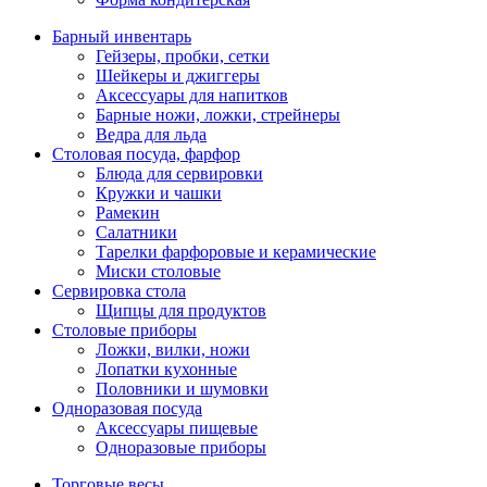
Барный инвентарь
Гейзеры, пробки, сетки
Шейкеры и джиггеры
Аксессуары для напитков
Барные ножи, ложки, стрейнеры
Ведра для льда
Столовая посуда, фарфор
Блюда для сервировки
Кружки и чашки
Рамекин
Салатники
Тарелки фарфоровые и керамические
Миски столовые
Сервировка стола
Щипцы для продуктов
Столовые приборы
Ложки, вилки, ножи
Лопатки кухонные
Половники и шумовки
Одноразовая посуда
Аксессуары пищевые
Одноразовые приборы
Торговые весы