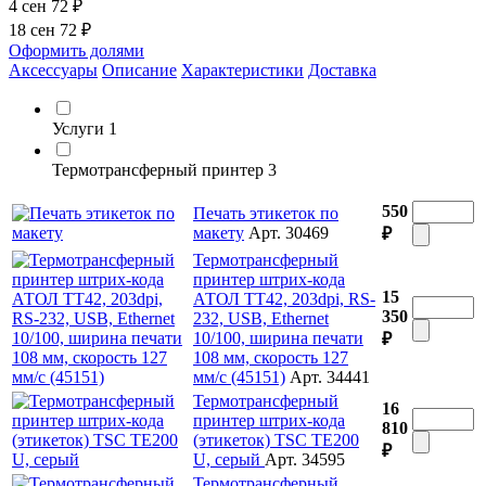
4 сен
72 ₽
18 сен
72 ₽
Оформить долями
Аксессуары
Описание
Характеристики
Доставка
Услуги
1
Термотрансферный принтер
3
550
Печать этикеток по
макету
Арт. 30469
₽
Термотрансферный
принтер штрих-кода
15
АТОЛ ТТ42, 203dpi, RS-
350
232, USB, Ethernet
10/100, ширина печати
₽
108 мм, скорость 127
мм/с (45151)
Арт. 34441
Термотрансферный
16
принтер штрих-кода
810
(этикеток) TSC TE200
₽
U, серый
Арт. 34595
Термотрансферный