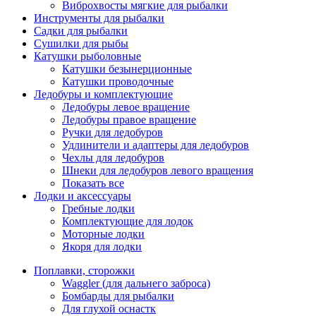
Виброхвосты мягкие для рыбалки
Инструменты для рыбалки
Садки для рыбалки
Сушилки для рыбы
Катушки рыболовные
Катушки безынерционные
Катушки проводочные
Ледобуры и комплектующие
Ледобуры левое вращение
Ледобуры правое вращение
Ручки для ледобуров
Удлинители и адаптеры для ледобуров
Чехлы для ледобуров
Шнеки для ледобуров левого вращения
Показать все
Лодки и аксессуары
Гребные лодки
Комплектующие для лодок
Моторные лодки
Якоря для лодки
Поплавки, сторожки
Waggler (для дальнего заброса)
Бомбарды для рыбалки
Для глухой оснастк