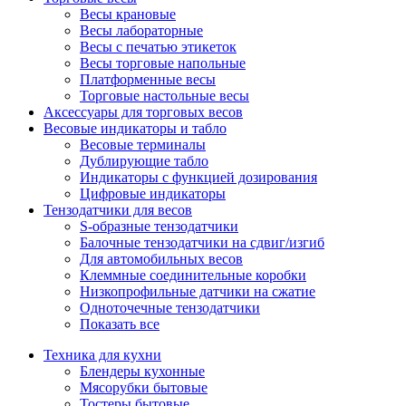
Весы крановые
Весы лабораторные
Весы с печатью этикеток
Весы торговые напольные
Платформенные весы
Торговые настольные весы
Аксессуары для торговых весов
Весовые индикаторы и табло
Весовые терминалы
Дублирующие табло
Индикаторы с функцией дозирования
Цифровые индикаторы
Тензодатчики для весов
S-образные тензодатчики
Балочные тензодатчики на сдвиг/изгиб
Для автомобильных весов
Клеммные соединительные коробки
Низкопрофильные датчики на сжатие
Одноточечные тензодатчики
Показать все
Техника для кухни
Блендеры кухонные
Мясорубки бытовые
Тостеры бытовые