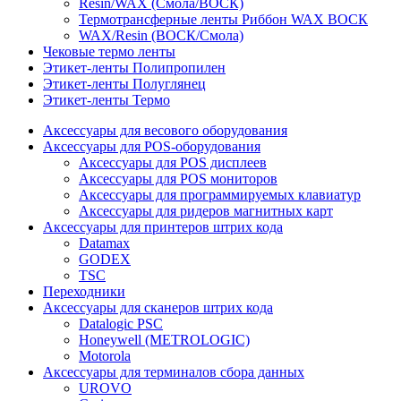
Resin/WAX (Смола/ВОСК)
Термотрансферные ленты Риббон WAX ВОСК
WAX/Resin (ВОСК/Смола)
Чековые термо ленты
Этикет-ленты Полипропилен
Этикет-ленты Полуглянец
Этикет-ленты Термо
Аксессуары для весового оборудования
Аксессуары для POS-оборудования
Аксессуары для POS дисплеев
Аксессуары для POS мониторов
Аксессуары для программируемых клавиатур
Аксессуары для ридеров магнитных карт
Аксессуары для принтеров штрих кода
Datamax
GODEX
TSC
Переходники
Аксессуары для сканеров штрих кода
Datalogic PSC
Honeywell (METROLOGIC)
Motorola
Аксессуары для терминалов сбора данных
UROVO