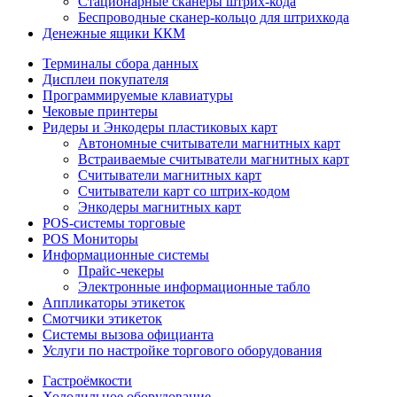
Стационарные сканеры штрих-кода
Беспроводные сканер-кольцо для штрихкода
Денежные ящики ККМ
Терминалы сбора данных
Дисплеи покупателя
Программируемые клавиатуры
Чековые принтеры
Ридеры и Энкодеры пластиковых карт
Автономные считыватели магнитных карт
Встраиваемые считыватели магнитных карт
Считыватели магнитных карт
Считыватели карт со штрих-кодом
Энкодеры магнитных карт
POS-системы торговые
POS Мониторы
Информационные системы
Прайс-чекеры
Электронные информационные табло
Аппликаторы этикеток
Смотчики этикеток
Системы вызова официанта
Услуги по настройке торгового оборудования
Гастроёмкости
Холодильное оборудование