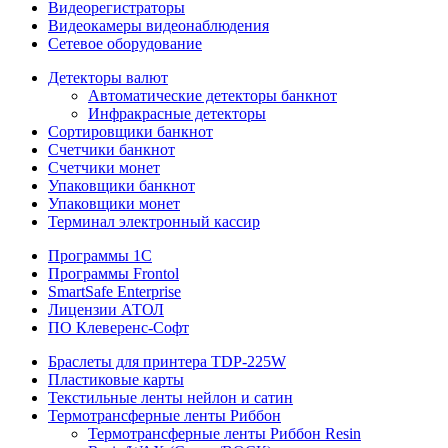
Видеорегистраторы
Видеокамеры видеонаблюдения
Сетевое оборудование
Детекторы валют
Автоматические детекторы банкнот
Инфракрасные детекторы
Сортировщики банкнот
Счетчики банкнот
Счетчики монет
Упаковщики банкнот
Упаковщики монет
Терминал электронный кассир
Программы 1C
Программы Frontol
SmartSafe Enterprise
Лицензии АТОЛ
ПО Клеверенс-Софт
Браслеты для принтера TDP-225W
Пластиковые карты
Текстильные ленты нейлон и сатин
Термотрансферные ленты Риббон
Термотрансферные ленты Риббон Resin