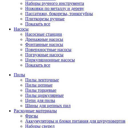
Наборы ручного инструмента
Ножовки по металлу и дереву
Пассатижи, бокорезы, тонкогубцы
Плиткорезы ручные
Показать все
Насосы
Насосные станции
Дренажные насосы
Фонтанные насосы
Поверхностные насосы
Погружные насосы
Циркуляционные насосы
Показать все
Пилы
Пилы ленточные
Пилы цепные
Пилы торцевые
Пилы циркулярные
Цепи для пилы
Шины для цепных пил
Расходные материалы
Фрезы
Аккумуляторы и блоки питания для шуруповертов
Наборы сверел