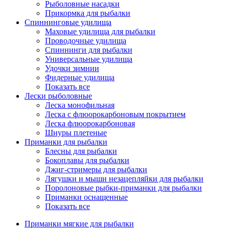
Рыболовные насадки
Прикормка для рыбалки
Спиннинговые удилища
Маховые удилища для рыбалки
Проводочные удилища
Спиннинги для рыбалки
Универсальные удилища
Удочки зимнии
Фидерные удилища
Показать все
Лески рыболовные
Леска монофильная
Леска с флюорокарбоновым покрытием
Леска флюорокарбоновая
Шнуры плетеные
Приманки для рыбалки
Блесны для рыбалки
Бокоплавы для рыбалки
Джиг-стримеры для рыбалки
Лягушки и мыши незацепляйки для рыбалки
Поролоновые рыбки-приманки для рыбалки
Приманки оснащенные
Показать все
Приманки мягкие для рыбалки