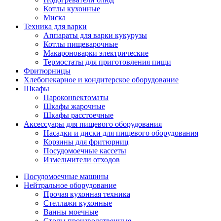
Котлы кухонные
Миска
Техника для варки
Аппараты для варки кукурузы
Котлы пищеварочные
Макароноварки электрические
Термостаты для приготовления пищи
Фритюрницы
Хлебопекарное и кондитерское оборудование
Шкафы
Пароконвектоматы
Шкафы жарочные
Шкафы расстоечные
Аксессуары для пищевого оборудования
Насадки и диски для пищевого оборудования
Корзины для фритюрниц
Посудомоечные кассеты
Измельчители отходов
Посудомоечные машины
Нейтральное оборудование
Прочая кухонная техника
Стеллажи кухонные
Ванны моечные
Столы производственные