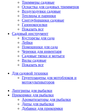
Триммеры садовые
Оснастка для садовых триммеров
Воздуходувки садовые
Теплицы и парники
Снегоуборщики садовые
Газонокосилки
Показать все
Садовый инструмент
Кусторезы для сада
Лейки
Помощники для сада
Черенки для инвентаря
Садовые тяпки и мотыги
Вилы садовые
Показать все
Для садовой техники
Грунтозацепы для мотоблоков и
мотокультиваторов
Липгрипы для рыбалки
Прикормки для рыбалки
Ароматизаторы для рыбалки
Дипы для рыбалки
Добавки для прикормки