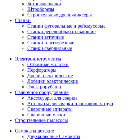
Бетономешалки
Штроборезы
Строительные дрели-миксеры
Станки
Станки фуговальные и рейсмусовые
Станки деревообрабатывающие
Станки заточные
Станки плиткорезные
Станки сверлильные
Электроинструменты
Отбойные молотки
Перфораторы
Дрели электрические
Лобзики электрические
Электрорубанки
Сварочное оборудование
Аксессуары для сварки
Аппараты для сварки пластиковых труб
Сварочные аппараты
Сварочные маски
Строительные пылесосы
Самокаты детские
Двухколесные Cамокаты