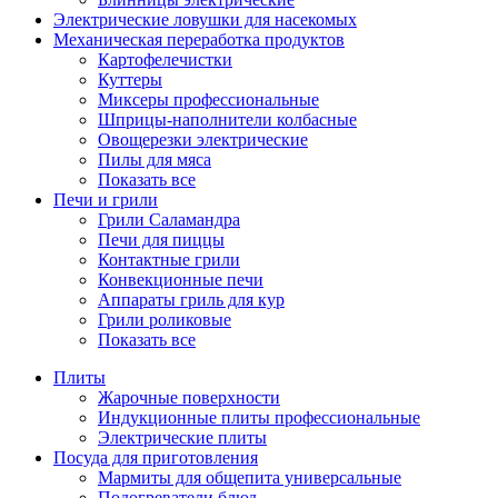
Электрические ловушки для насекомых
Механическая переработка продуктов
Картофелечистки
Куттеры
Миксеры профессиональные
Шприцы-наполнители колбасные
Овощерезки электрические
Пилы для мяса
Показать все
Печи и грили
Грили Саламандра
Печи для пиццы
Контактные грили
Конвекционные печи
Аппараты гриль для кур
Грили роликовые
Показать все
Плиты
Жарочные поверхности
Индукционные плиты профессиональные
Электрические плиты
Посуда для приготовления
Мармиты для общепита универсальные
Подогреватели блюд