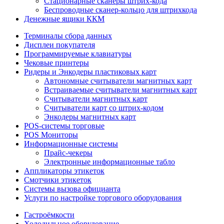
Стационарные сканеры штрих-кода
Беспроводные сканер-кольцо для штрихкода
Денежные ящики ККМ
Терминалы сбора данных
Дисплеи покупателя
Программируемые клавиатуры
Чековые принтеры
Ридеры и Энкодеры пластиковых карт
Автономные считыватели магнитных карт
Встраиваемые считыватели магнитных карт
Считыватели магнитных карт
Считыватели карт со штрих-кодом
Энкодеры магнитных карт
POS-системы торговые
POS Мониторы
Информационные системы
Прайс-чекеры
Электронные информационные табло
Аппликаторы этикеток
Смотчики этикеток
Системы вызова официанта
Услуги по настройке торгового оборудования
Гастроёмкости
Холодильное оборудование