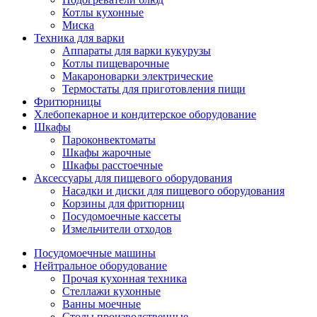
Котлы кухонные
Миска
Техника для варки
Аппараты для варки кукурузы
Котлы пищеварочные
Макароноварки электрические
Термостаты для приготовления пищи
Фритюрницы
Хлебопекарное и кондитерское оборудование
Шкафы
Пароконвектоматы
Шкафы жарочные
Шкафы расстоечные
Аксессуары для пищевого оборудования
Насадки и диски для пищевого оборудования
Корзины для фритюрниц
Посудомоечные кассеты
Измельчители отходов
Посудомоечные машины
Нейтральное оборудование
Прочая кухонная техника
Стеллажи кухонные
Ванны моечные
Столы производственные