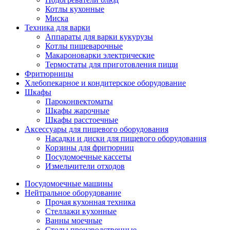
Котлы кухонные
Миска
Техника для варки
Аппараты для варки кукурузы
Котлы пищеварочные
Макароноварки электрические
Термостаты для приготовления пищи
Фритюрницы
Хлебопекарное и кондитерское оборудование
Шкафы
Пароконвектоматы
Шкафы жарочные
Шкафы расстоечные
Аксессуары для пищевого оборудования
Насадки и диски для пищевого оборудования
Корзины для фритюрниц
Посудомоечные кассеты
Измельчители отходов
Посудомоечные машины
Нейтральное оборудование
Прочая кухонная техника
Стеллажи кухонные
Ванны моечные
Столы производственные