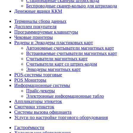
Стационарные сканеры штрих-кода
Беспроводные сканер-кольцо для штрихкода
Денежные ящики ККМ
Терминалы сбора данных
Дисплеи покупателя
Программируемые клавиатуры
Чековые принтеры
Ридеры и Энкодеры пластиковых карт
Автономные считыватели магнитных карт
Встраиваемые считыватели магнитных карт
Считыватели магнитных карт
Считыватели карт со штрих-кодом
Энкодеры магнитных карт
POS-системы торговые
POS Мониторы
Информационные системы
Прайс-чекеры
Электронные информационные табло
Аппликаторы этикеток
Смотчики этикеток
Системы вызова официанта
Услуги по настройке торгового оборудования
Гастроёмкости
Холодильное оборудование