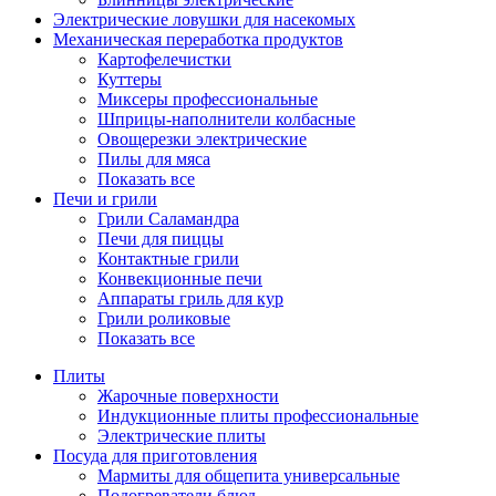
Электрические ловушки для насекомых
Механическая переработка продуктов
Картофелечистки
Куттеры
Миксеры профессиональные
Шприцы-наполнители колбасные
Овощерезки электрические
Пилы для мяса
Показать все
Печи и грили
Грили Саламандра
Печи для пиццы
Контактные грили
Конвекционные печи
Аппараты гриль для кур
Грили роликовые
Показать все
Плиты
Жарочные поверхности
Индукционные плиты профессиональные
Электрические плиты
Посуда для приготовления
Мармиты для общепита универсальные
Подогреватели блюд