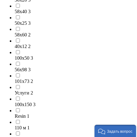
58х40
3
50х25
3
58х60
2
40х12
2
100х50
3
56х98
3
101х73
2
Услуги
2
100х150
3
Resin
1
110 м
1
Задать вопрос