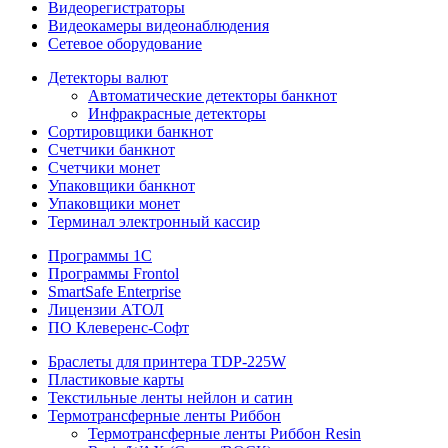
Видеорегистраторы
Видеокамеры видеонаблюдения
Сетевое оборудование
Детекторы валют
Автоматические детекторы банкнот
Инфракрасные детекторы
Сортировщики банкнот
Счетчики банкнот
Счетчики монет
Упаковщики банкнот
Упаковщики монет
Терминал электронный кассир
Программы 1C
Программы Frontol
SmartSafe Enterprise
Лицензии АТОЛ
ПО Клеверенс-Софт
Браслеты для принтера TDP-225W
Пластиковые карты
Текстильные ленты нейлон и сатин
Термотрансферные ленты Риббон
Термотрансферные ленты Риббон Resin