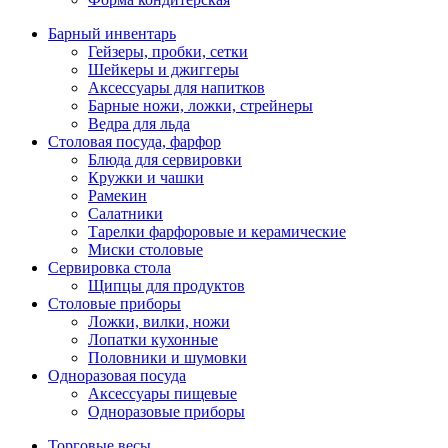
Барный инвентарь
Гейзеры, пробки, сетки
Шейкеры и джиггеры
Аксессуары для напитков
Барные ножи, ложки, стрейнеры
Ведра для льда
Столовая посуда, фарфор
Блюда для сервировки
Кружки и чашки
Рамекин
Салатники
Тарелки фарфоровые и керамические
Миски столовые
Сервировка стола
Щипцы для продуктов
Столовые приборы
Ложки, вилки, ножи
Лопатки кухонные
Половники и шумовки
Одноразовая посуда
Аксессуары пищевые
Одноразовые приборы
Торговые весы