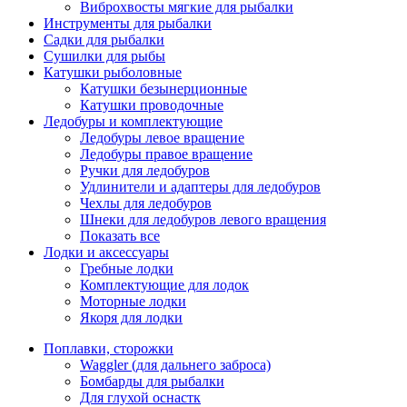
Виброхвосты мягкие для рыбалки
Инструменты для рыбалки
Садки для рыбалки
Сушилки для рыбы
Катушки рыболовные
Катушки безынерционные
Катушки проводочные
Ледобуры и комплектующие
Ледобуры левое вращение
Ледобуры правое вращение
Ручки для ледобуров
Удлинители и адаптеры для ледобуров
Чехлы для ледобуров
Шнеки для ледобуров левого вращения
Показать все
Лодки и аксессуары
Гребные лодки
Комплектующие для лодок
Моторные лодки
Якоря для лодки
Поплавки, сторожки
Waggler (для дальнего заброса)
Бомбарды для рыбалки
Для глухой оснастк