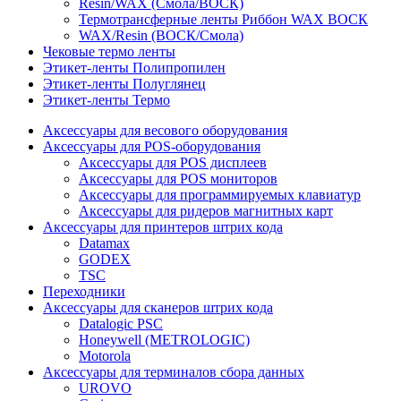
Resin/WAX (Смола/ВОСК)
Термотрансферные ленты Риббон WAX ВОСК
WAX/Resin (ВОСК/Смола)
Чековые термо ленты
Этикет-ленты Полипропилен
Этикет-ленты Полуглянец
Этикет-ленты Термо
Аксессуары для весового оборудования
Аксессуары для POS-оборудования
Аксессуары для POS дисплеев
Аксессуары для POS мониторов
Аксессуары для программируемых клавиатур
Аксессуары для ридеров магнитных карт
Аксессуары для принтеров штрих кода
Datamax
GODEX
TSC
Переходники
Аксессуары для сканеров штрих кода
Datalogic PSC
Honeywell (METROLOGIC)
Motorola
Аксессуары для терминалов сбора данных
UROVO