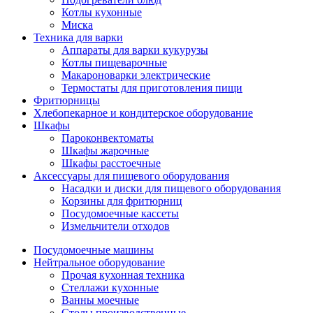
Котлы кухонные
Миска
Техника для варки
Аппараты для варки кукурузы
Котлы пищеварочные
Макароноварки электрические
Термостаты для приготовления пищи
Фритюрницы
Хлебопекарное и кондитерское оборудование
Шкафы
Пароконвектоматы
Шкафы жарочные
Шкафы расстоечные
Аксессуары для пищевого оборудования
Насадки и диски для пищевого оборудования
Корзины для фритюрниц
Посудомоечные кассеты
Измельчители отходов
Посудомоечные машины
Нейтральное оборудование
Прочая кухонная техника
Стеллажи кухонные
Ванны моечные
Столы производственные