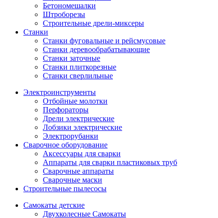
Бетономешалки
Штроборезы
Строительные дрели-миксеры
Станки
Станки фуговальные и рейсмусовые
Станки деревообрабатывающие
Станки заточные
Станки плиткорезные
Станки сверлильные
Электроинструменты
Отбойные молотки
Перфораторы
Дрели электрические
Лобзики электрические
Электрорубанки
Сварочное оборудование
Аксессуары для сварки
Аппараты для сварки пластиковых труб
Сварочные аппараты
Сварочные маски
Строительные пылесосы
Самокаты детские
Двухколесные Cамокаты