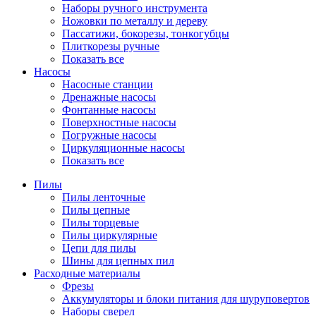
Наборы ручного инструмента
Ножовки по металлу и дереву
Пассатижи, бокорезы, тонкогубцы
Плиткорезы ручные
Показать все
Насосы
Насосные станции
Дренажные насосы
Фонтанные насосы
Поверхностные насосы
Погружные насосы
Циркуляционные насосы
Показать все
Пилы
Пилы ленточные
Пилы цепные
Пилы торцевые
Пилы циркулярные
Цепи для пилы
Шины для цепных пил
Расходные материалы
Фрезы
Аккумуляторы и блоки питания для шуруповертов
Наборы сверел