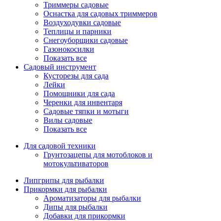
Триммеры садовые
Оснастка для садовых триммеров
Воздуходувки садовые
Теплицы и парники
Снегоуборщики садовые
Газонокосилки
Показать все
Садовый инструмент
Кусторезы для сада
Лейки
Помощники для сада
Черенки для инвентаря
Садовые тяпки и мотыги
Вилы садовые
Показать все
Для садовой техники
Грунтозацепы для мотоблоков и
мотокультиваторов
Липгрипы для рыбалки
Прикормки для рыбалки
Ароматизаторы для рыбалки
Дипы для рыбалки
Добавки для прикормки