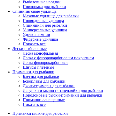
Рыболовные насадки
Прикормка для рыбалки
Спиннинговые удилища
Маховые удилища для рыбалки
Проводочные удилища
Спиннинги для рыбалки
Универсальные удилища
Удочки зимнии
Фидерные удилища
Показать все
Лески рыболовные
Леска монофильная
Леска с флюорокарбоновым покрытием
Леска флюорокарбоновая
Шнуры плетеные
Приманки для рыбалки
Блесны для рыбалки
Бокоплавы для рыбалки
Джиг-стримеры для рыбалки
Лягушки и мыши незацепляйки для рыбалки
Поролоновые рыбки-приманки для рыбалки
Приманки оснащенные
Показать все
Приманки мягкие для рыбалки