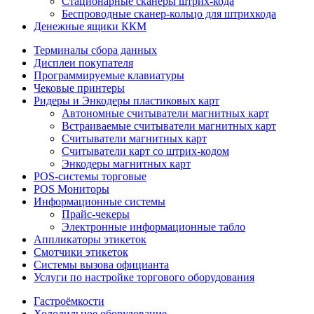
Стационарные сканеры штрих-кода
Беспроводные сканер-кольцо для штрихкода
Денежные ящики ККМ
Терминалы сбора данных
Дисплеи покупателя
Программируемые клавиатуры
Чековые принтеры
Ридеры и Энкодеры пластиковых карт
Автономные считыватели магнитных карт
Встраиваемые считыватели магнитных карт
Считыватели магнитных карт
Считыватели карт со штрих-кодом
Энкодеры магнитных карт
POS-системы торговые
POS Мониторы
Информационные системы
Прайс-чекеры
Электронные информационные табло
Аппликаторы этикеток
Смотчики этикеток
Системы вызова официанта
Услуги по настройке торгового оборудования
Гастроёмкости
Холодильное оборудование