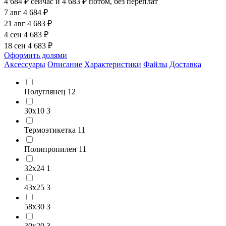
4 684 ₽
сейчас
и 4 683 ₽ потом, без переплат
7 авг
4 684 ₽
21 авг
4 683 ₽
4 сен
4 683 ₽
18 сен
4 683 ₽
Оформить долями
Аксессуары
Описание
Характеристики
Файлы
Доставка
Полуглянец
12
30х10
3
Термоэтикетка
11
Полипропилен
11
32х24
1
43х25
3
58х30
3
30х20
3