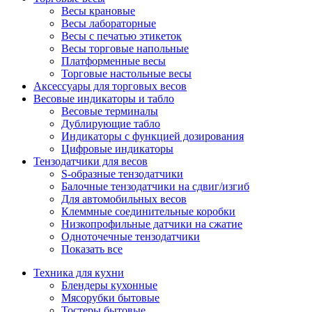
Весы крановые
Весы лабораторные
Весы с печатью этикеток
Весы торговые напольные
Платформенные весы
Торговые настольные весы
Аксессуары для торговых весов
Весовые индикаторы и табло
Весовые терминалы
Дублирующие табло
Индикаторы с функцией дозирования
Цифровые индикаторы
Тензодатчики для весов
S-образные тензодатчики
Балочные тензодатчики на сдвиг/изгиб
Для автомобильных весов
Клеммные соединительные коробки
Низкопрофильные датчики на сжатие
Одноточечные тензодатчики
Показать все
Техника для кухни
Блендеры кухонные
Мясорубки бытовые
Тостеры бытовые