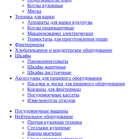
Котлы кухонные
Миска
Техника для варки
Аппараты для варки кукурузы
Котлы пищеварочные
Макароноварки электрические
Термостаты для приготовления пищи
Фритюрницы
Хлебопекарное и кондитерское оборудование
Шкафы
Пароконвектоматы
Шкафы жарочные
Шкафы расстоечные
Аксессуары для пищевого оборудования
Насадки и диски для пищевого оборудования
Корзины для фритюрниц
Посудомоечные кассеты
Измельчители отходов
Посудомоечные машины
Нейтральное оборудование
Прочая кухонная техника
Стеллажи кухонные
Ванны моечные
Столы производственные