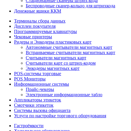
Стационарные сканеры штрих-кода
Беспроводные сканер-кольцо для штрихкода
Денежные ящики ККМ
Терминалы сбора данных
Дисплеи покупателя
Программируемые клавиатуры
Чековые принтеры
Ридеры и Энкодеры пластиковых карт
Автономные считыватели магнитных карт
Встраиваемые считыватели магнитных карт
Считыватели магнитных карт
Считыватели карт со штрих-кодом
Энкодеры магнитных карт
POS-системы торговые
POS Мониторы
Информационные системы
Прайс-чекеры
Электронные информационные табло
Аппликаторы этикеток
Смотчики этикеток
Системы вызова официанта
Услуги по настройке торгового оборудования
Гастроёмкости
Холодильное оборудование