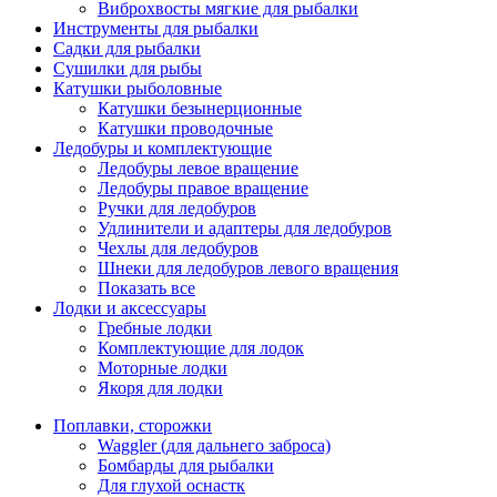
Виброхвосты мягкие для рыбалки
Инструменты для рыбалки
Садки для рыбалки
Сушилки для рыбы
Катушки рыболовные
Катушки безынерционные
Катушки проводочные
Ледобуры и комплектующие
Ледобуры левое вращение
Ледобуры правое вращение
Ручки для ледобуров
Удлинители и адаптеры для ледобуров
Чехлы для ледобуров
Шнеки для ледобуров левого вращения
Показать все
Лодки и аксессуары
Гребные лодки
Комплектующие для лодок
Моторные лодки
Якоря для лодки
Поплавки, сторожки
Waggler (для дальнего заброса)
Бомбарды для рыбалки
Для глухой оснастк