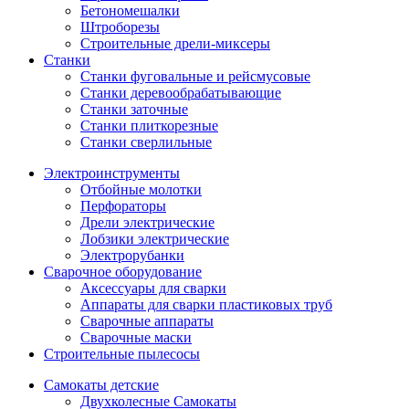
Бетономешалки
Штроборезы
Строительные дрели-миксеры
Станки
Станки фуговальные и рейсмусовые
Станки деревообрабатывающие
Станки заточные
Станки плиткорезные
Станки сверлильные
Электроинструменты
Отбойные молотки
Перфораторы
Дрели электрические
Лобзики электрические
Электрорубанки
Сварочное оборудование
Аксессуары для сварки
Аппараты для сварки пластиковых труб
Сварочные аппараты
Сварочные маски
Строительные пылесосы
Самокаты детские
Двухколесные Cамокаты