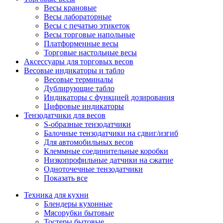
Весы крановые
Весы лабораторные
Весы с печатью этикеток
Весы торговые напольные
Платформенные весы
Торговые настольные весы
Аксессуары для торговых весов
Весовые индикаторы и табло
Весовые терминалы
Дублирующие табло
Индикаторы с функцией дозирования
Цифровые индикаторы
Тензодатчики для весов
S-образные тензодатчики
Балочные тензодатчики на сдвиг/изгиб
Для автомобильных весов
Клеммные соединительные коробки
Низкопрофильные датчики на сжатие
Одноточечные тензодатчики
Показать все
Техника для кухни
Блендеры кухонные
Мясорубки бытовые
Тостеры бытовые