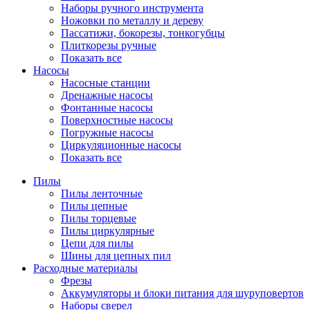
Наборы ручного инструмента
Ножовки по металлу и дереву
Пассатижи, бокорезы, тонкогубцы
Плиткорезы ручные
Показать все
Насосы
Насосные станции
Дренажные насосы
Фонтанные насосы
Поверхностные насосы
Погружные насосы
Циркуляционные насосы
Показать все
Пилы
Пилы ленточные
Пилы цепные
Пилы торцевые
Пилы циркулярные
Цепи для пилы
Шины для цепных пил
Расходные материалы
Фрезы
Аккумуляторы и блоки питания для шуруповертов
Наборы сверел