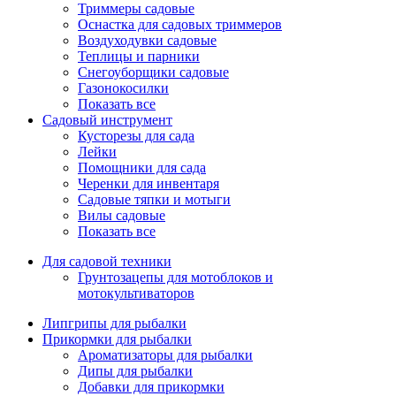
Триммеры садовые
Оснастка для садовых триммеров
Воздуходувки садовые
Теплицы и парники
Снегоуборщики садовые
Газонокосилки
Показать все
Садовый инструмент
Кусторезы для сада
Лейки
Помощники для сада
Черенки для инвентаря
Садовые тяпки и мотыги
Вилы садовые
Показать все
Для садовой техники
Грунтозацепы для мотоблоков и
мотокультиваторов
Липгрипы для рыбалки
Прикормки для рыбалки
Ароматизаторы для рыбалки
Дипы для рыбалки
Добавки для прикормки