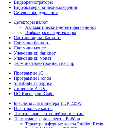
Видеорегистраторы
Видеокамеры видеонаблюдения
Сетевое оборудование
Детекторы валют
Автоматические детекторы банкнот
Инфракрасные детекторы
Сортировщики банкнот
Счетчики банкнот
Счетчики монет
Упаковщики банкнот
Упаковщики монет
Терминал электронный кассир
Программы 1C
Программы Frontol
SmartSafe Enterprise
Лицензии АТОЛ
ПО Клеверенс-Софт
Браслеты для принтера TDP-225W
Пластиковые карты
Текстильные ленты нейлон и сатин
Термотрансферные ленты Риббон
Термотрансферные ленты Риббон Resin