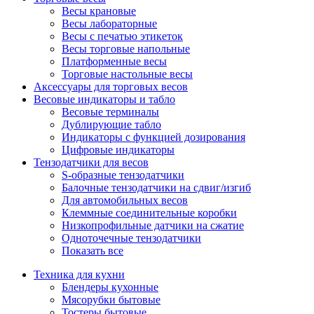
Весы крановые
Весы лабораторные
Весы с печатью этикеток
Весы торговые напольные
Платформенные весы
Торговые настольные весы
Аксессуары для торговых весов
Весовые индикаторы и табло
Весовые терминалы
Дублирующие табло
Индикаторы с функцией дозирования
Цифровые индикаторы
Тензодатчики для весов
S-образные тензодатчики
Балочные тензодатчики на сдвиг/изгиб
Для автомобильных весов
Клеммные соединительные коробки
Низкопрофильные датчики на сжатие
Одноточечные тензодатчики
Показать все
Техника для кухни
Блендеры кухонные
Мясорубки бытовые
Тостеры бытовые