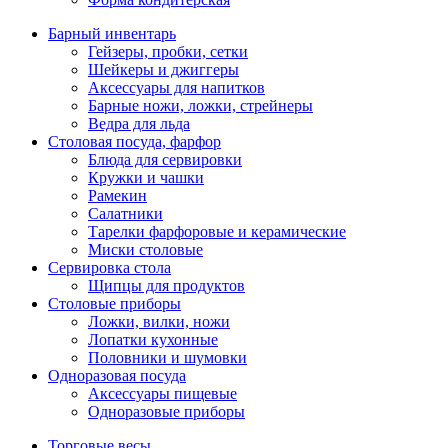
Барный инвентарь
Гейзеры, пробки, сетки
Шейкеры и джиггеры
Аксессуары для напитков
Барные ножи, ложки, стрейнеры
Ведра для льда
Столовая посуда, фарфор
Блюда для сервировки
Кружки и чашки
Рамекин
Салатники
Тарелки фарфоровые и керамические
Миски столовые
Сервировка стола
Щипцы для продуктов
Столовые приборы
Ложки, вилки, ножи
Лопатки кухонные
Половники и шумовки
Одноразовая посуда
Аксессуары пищевые
Одноразовые приборы
Торговые весы