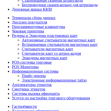
Стационарные сканеры штрих-кода
Беспроводные сканер-кольцо для штрихкода
Денежные ящики ККМ
Терминалы сбора данных
Дисплеи покупателя
Программируемые клавиатуры
Чековые принтеры
Ридеры и Энкодеры пластиковых карт
Автономные считыватели магнитных карт
Встраиваемые считыватели магнитных карт
Считыватели магнитных карт
Считыватели карт со штрих-кодом
Энкодеры магнитных карт
POS-системы торговые
POS Мониторы
Информационные системы
Прайс-чекеры
Электронные информационные табло
Аппликаторы этикеток
Смотчики этикеток
Системы вызова официанта
Услуги по настройке торгового оборудования
Гастроёмкости
Холодильное оборудование