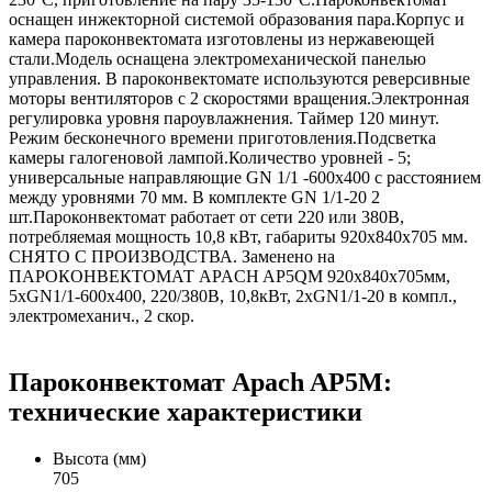
оснащен инжекторной системой образования пара.Корпус и
камера пароконвектомата изготовлены из нержавеющей
стали.Модель оснащена электромеханической панелью
управления. В пароконвектомате используются реверсивные
моторы вентиляторов с 2 скоростями вращения.Электронная
регулировка уровня пароувлажнения. Таймер 120 минут.
Режим бесконечного времени приготовления.Подсветка
камеры галогеновой лампой.Количество уровней - 5;
универсальные направляющие GN 1/1 -600x400 c расстоянием
между уровнями 70 мм. В комплекте GN 1/1-20 2
шт.Пароконвектомат работает от сети 220 или 380В,
потребляемая мощность 10,8 кВт, габариты 920х840х705 мм.
СНЯТО С ПРОИЗВОДСТВА. Заменено на
ПАРОКОНВЕКТОМАТ APACH AP5QM 920х840х705мм,
5хGN1/1-600х400, 220/380В, 10,8кВт, 2хGN1/1-20 в компл.,
электромеханич., 2 скор.
Пароконвектомат Apach AP5M:
технические характеристики
Высота (мм)
705