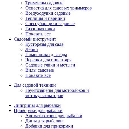
Триммеры садовые
Оснастка для садовых триммеров
Воздуходувки садовые
Теплицы и парники
Снегоуборщики садовые
Газонокосилки
Показать все
Садовый инструмент
Кусторезы для сада
Лейки
Помощники для сада
Черенки для инвентаря
Садовые тяпки и мотыги
Вилы садовые
Показать все
Для садовой техники
Грунтозацепы для мотоблоков и
мотокультиваторов
Липгрипы для рыбалки
Прикормки для рыбалки
Ароматизаторы для рыбалки
Дипы для рыбалки
Добавки для прикормки