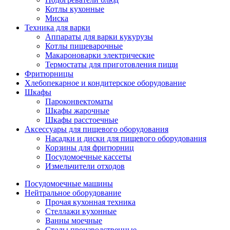
Котлы кухонные
Миска
Техника для варки
Аппараты для варки кукурузы
Котлы пищеварочные
Макароноварки электрические
Термостаты для приготовления пищи
Фритюрницы
Хлебопекарное и кондитерское оборудование
Шкафы
Пароконвектоматы
Шкафы жарочные
Шкафы расстоечные
Аксессуары для пищевого оборудования
Насадки и диски для пищевого оборудования
Корзины для фритюрниц
Посудомоечные кассеты
Измельчители отходов
Посудомоечные машины
Нейтральное оборудование
Прочая кухонная техника
Стеллажи кухонные
Ванны моечные
Столы производственные