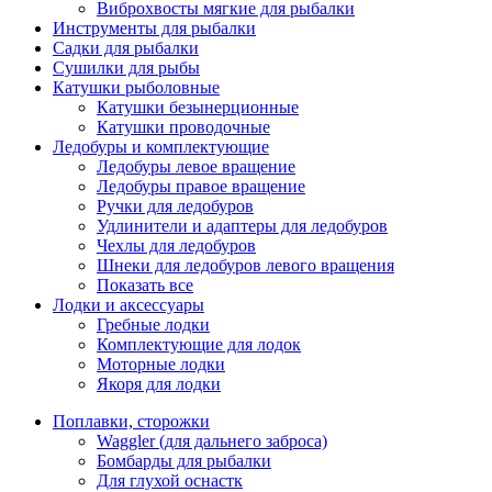
Виброхвосты мягкие для рыбалки
Инструменты для рыбалки
Садки для рыбалки
Сушилки для рыбы
Катушки рыболовные
Катушки безынерционные
Катушки проводочные
Ледобуры и комплектующие
Ледобуры левое вращение
Ледобуры правое вращение
Ручки для ледобуров
Удлинители и адаптеры для ледобуров
Чехлы для ледобуров
Шнеки для ледобуров левого вращения
Показать все
Лодки и аксессуары
Гребные лодки
Комплектующие для лодок
Моторные лодки
Якоря для лодки
Поплавки, сторожки
Waggler (для дальнего заброса)
Бомбарды для рыбалки
Для глухой оснастк