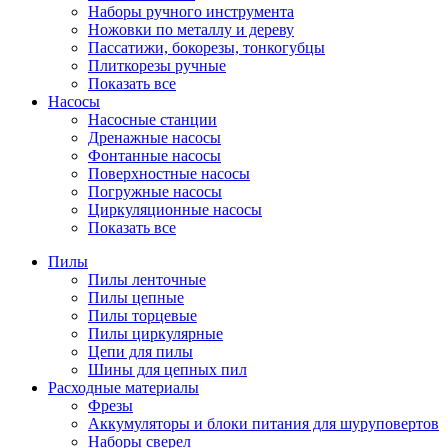
Наборы ручного инструмента
Ножовки по металлу и дереву
Пассатижи, бокорезы, тонкогубцы
Плиткорезы ручные
Показать все
Насосы
Насосные станции
Дренажные насосы
Фонтанные насосы
Поверхностные насосы
Погружные насосы
Циркуляционные насосы
Показать все
Пилы
Пилы ленточные
Пилы цепные
Пилы торцевые
Пилы циркулярные
Цепи для пилы
Шины для цепных пил
Расходные материалы
Фрезы
Аккумуляторы и блоки питания для шуруповертов
Наборы сверел