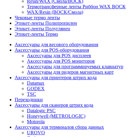
Resin/WAX (Смола/ВОСК)
Термотрансферные ленты Риббон WAX ВОСК
WAX/Resin (ВОСК/Смола)
Чековые термо ленты
Этикет-ленты Полипропилен
Этикет-ленты Полуглянец
Этикет-ленты Термо
Аксессуары для весового оборудования
Аксессуары для POS-оборудования
Аксессуары для POS дисплеев
Аксессуары для POS мониторов
Аксессуары для программируемых клавиатур
Аксессуары для ридеров магнитных карт
Аксессуары для принтеров штрих кода
Datamax
GODEX
TSC
Переходники
Аксессуары для сканеров штрих кода
Datalogic PSC
Honeywell (METROLOGIC)
Motorola
Аксессуары для терминалов сбора данных
UROVO