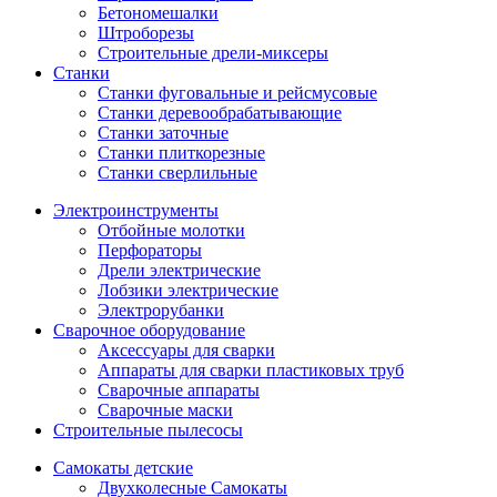
Бетономешалки
Штроборезы
Строительные дрели-миксеры
Станки
Станки фуговальные и рейсмусовые
Станки деревообрабатывающие
Станки заточные
Станки плиткорезные
Станки сверлильные
Электроинструменты
Отбойные молотки
Перфораторы
Дрели электрические
Лобзики электрические
Электрорубанки
Сварочное оборудование
Аксессуары для сварки
Аппараты для сварки пластиковых труб
Сварочные аппараты
Сварочные маски
Строительные пылесосы
Самокаты детские
Двухколесные Cамокаты