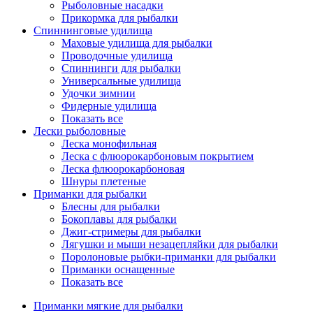
Рыболовные насадки
Прикормка для рыбалки
Спиннинговые удилища
Маховые удилища для рыбалки
Проводочные удилища
Спиннинги для рыбалки
Универсальные удилища
Удочки зимнии
Фидерные удилища
Показать все
Лески рыболовные
Леска монофильная
Леска с флюорокарбоновым покрытием
Леска флюорокарбоновая
Шнуры плетеные
Приманки для рыбалки
Блесны для рыбалки
Бокоплавы для рыбалки
Джиг-стримеры для рыбалки
Лягушки и мыши незацепляйки для рыбалки
Поролоновые рыбки-приманки для рыбалки
Приманки оснащенные
Показать все
Приманки мягкие для рыбалки