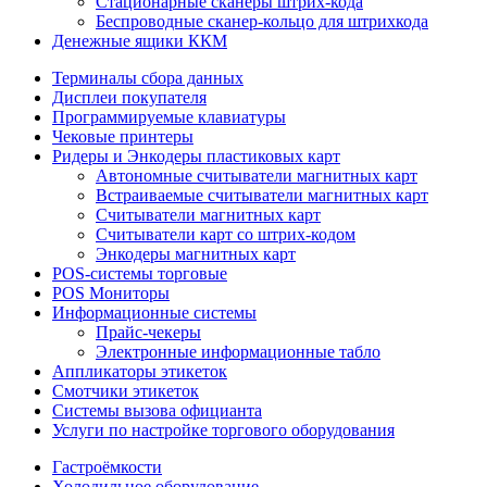
Стационарные сканеры штрих-кода
Беспроводные сканер-кольцо для штрихкода
Денежные ящики ККМ
Терминалы сбора данных
Дисплеи покупателя
Программируемые клавиатуры
Чековые принтеры
Ридеры и Энкодеры пластиковых карт
Автономные считыватели магнитных карт
Встраиваемые считыватели магнитных карт
Считыватели магнитных карт
Считыватели карт со штрих-кодом
Энкодеры магнитных карт
POS-системы торговые
POS Мониторы
Информационные системы
Прайс-чекеры
Электронные информационные табло
Аппликаторы этикеток
Смотчики этикеток
Системы вызова официанта
Услуги по настройке торгового оборудования
Гастроёмкости
Холодильное оборудование