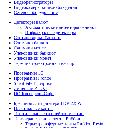
Видеорегистраторы
Видеокамеры видеонаблюдения
Сетевое оборудование
Детекторы валют
Автоматические детекторы банкнот
Инфракрасные детекторы
Сортировщики банкнот
Счетчики банкнот
Счетчики монет
Упаковщики банкнот
Упаковщики монет
Терминал электронный кассир
Программы 1C
Программы Frontol
SmartSafe Enterprise
Лицензии АТОЛ
ПО Клеверенс-Софт
Браслеты для принтера TDP-225W
Пластиковые карты
Текстильные ленты нейлон и сатин
Термотрансферные ленты Риббон
Термотрансферные ленты Риббон Resin