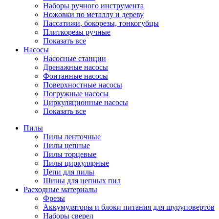
Наборы ручного инструмента
Ножовки по металлу и дереву
Пассатижи, бокорезы, тонкогубцы
Плиткорезы ручные
Показать все
Насосы
Насосные станции
Дренажные насосы
Фонтанные насосы
Поверхностные насосы
Погружные насосы
Циркуляционные насосы
Показать все
Пилы
Пилы ленточные
Пилы цепные
Пилы торцевые
Пилы циркулярные
Цепи для пилы
Шины для цепных пил
Расходные материалы
Фрезы
Аккумуляторы и блоки питания для шуруповертов
Наборы сверел