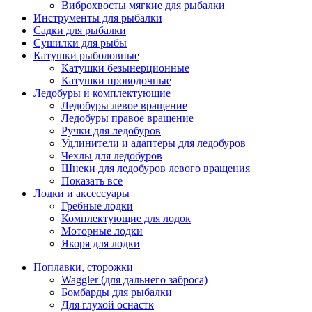
Виброхвосты мягкие для рыбалки
Инструменты для рыбалки
Садки для рыбалки
Сушилки для рыбы
Катушки рыболовные
Катушки безынерционные
Катушки проводочные
Ледобуры и комплектующие
Ледобуры левое вращение
Ледобуры правое вращение
Ручки для ледобуров
Удлинители и адаптеры для ледобуров
Чехлы для ледобуров
Шнеки для ледобуров левого вращения
Показать все
Лодки и аксессуары
Гребные лодки
Комплектующие для лодок
Моторные лодки
Якоря для лодки
Поплавки, сторожки
Waggler (для дальнего заброса)
Бомбарды для рыбалки
Для глухой оснастк