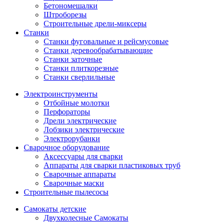
Бетономешалки
Штроборезы
Строительные дрели-миксеры
Станки
Станки фуговальные и рейсмусовые
Станки деревообрабатывающие
Станки заточные
Станки плиткорезные
Станки сверлильные
Электроинструменты
Отбойные молотки
Перфораторы
Дрели электрические
Лобзики электрические
Электрорубанки
Сварочное оборудование
Аксессуары для сварки
Аппараты для сварки пластиковых труб
Сварочные аппараты
Сварочные маски
Строительные пылесосы
Самокаты детские
Двухколесные Cамокаты