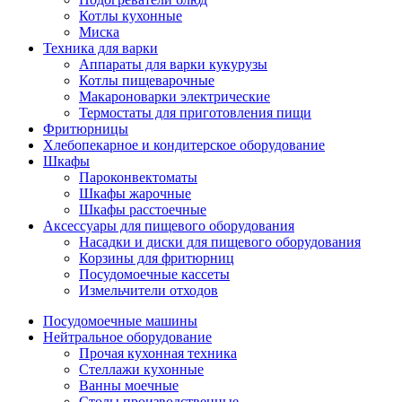
Котлы кухонные
Миска
Техника для варки
Аппараты для варки кукурузы
Котлы пищеварочные
Макароноварки электрические
Термостаты для приготовления пищи
Фритюрницы
Хлебопекарное и кондитерское оборудование
Шкафы
Пароконвектоматы
Шкафы жарочные
Шкафы расстоечные
Аксессуары для пищевого оборудования
Насадки и диски для пищевого оборудования
Корзины для фритюрниц
Посудомоечные кассеты
Измельчители отходов
Посудомоечные машины
Нейтральное оборудование
Прочая кухонная техника
Стеллажи кухонные
Ванны моечные
Столы производственные