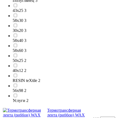
Полуглянец
5
43х25
3
58х30
3
30х20
3
58х40
3
58х60
3
50х25
2
40х12
2
RESIN teXtile
2
56х98
2
Услуги
2
Термотрансферная
лента (риббон) WAX