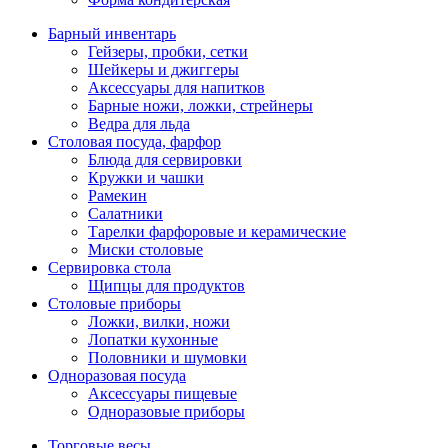
Барный инвентарь
Гейзеры, пробки, сетки
Шейкеры и джиггеры
Аксессуары для напитков
Барные ножи, ложки, стрейнеры
Ведра для льда
Столовая посуда, фарфор
Блюда для сервировки
Кружки и чашки
Рамекин
Салатники
Тарелки фарфоровые и керамические
Миски столовые
Сервировка стола
Щипцы для продуктов
Столовые приборы
Ложки, вилки, ножи
Лопатки кухонные
Половники и шумовки
Одноразовая посуда
Аксессуары пищевые
Одноразовые приборы
Торговые весы