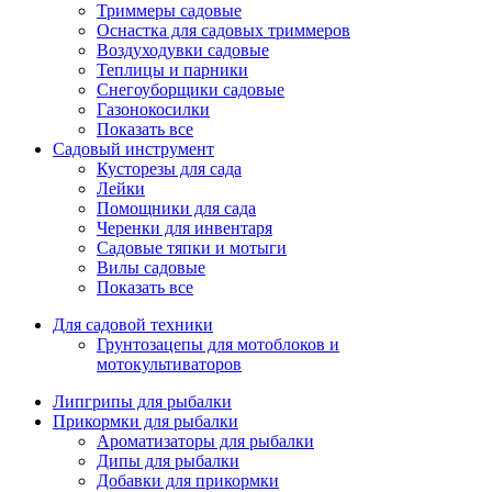
Триммеры садовые
Оснастка для садовых триммеров
Воздуходувки садовые
Теплицы и парники
Снегоуборщики садовые
Газонокосилки
Показать все
Садовый инструмент
Кусторезы для сада
Лейки
Помощники для сада
Черенки для инвентаря
Садовые тяпки и мотыги
Вилы садовые
Показать все
Для садовой техники
Грунтозацепы для мотоблоков и
мотокультиваторов
Липгрипы для рыбалки
Прикормки для рыбалки
Ароматизаторы для рыбалки
Дипы для рыбалки
Добавки для прикормки