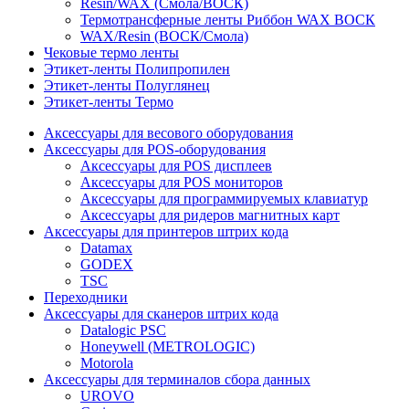
Resin/WAX (Смола/ВОСК)
Термотрансферные ленты Риббон WAX ВОСК
WAX/Resin (ВОСК/Смола)
Чековые термо ленты
Этикет-ленты Полипропилен
Этикет-ленты Полуглянец
Этикет-ленты Термо
Аксессуары для весового оборудования
Аксессуары для POS-оборудования
Аксессуары для POS дисплеев
Аксессуары для POS мониторов
Аксессуары для программируемых клавиатур
Аксессуары для ридеров магнитных карт
Аксессуары для принтеров штрих кода
Datamax
GODEX
TSC
Переходники
Аксессуары для сканеров штрих кода
Datalogic PSC
Honeywell (METROLOGIC)
Motorola
Аксессуары для терминалов сбора данных
UROVO