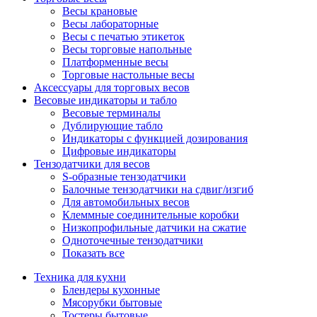
Весы крановые
Весы лабораторные
Весы с печатью этикеток
Весы торговые напольные
Платформенные весы
Торговые настольные весы
Аксессуары для торговых весов
Весовые индикаторы и табло
Весовые терминалы
Дублирующие табло
Индикаторы с функцией дозирования
Цифровые индикаторы
Тензодатчики для весов
S-образные тензодатчики
Балочные тензодатчики на сдвиг/изгиб
Для автомобильных весов
Клеммные соединительные коробки
Низкопрофильные датчики на сжатие
Одноточечные тензодатчики
Показать все
Техника для кухни
Блендеры кухонные
Мясорубки бытовые
Тостеры бытовые