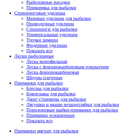
Рыболовные насадки
Прикормка для рыбалки
Спиннинговые удилища
Маховые удилища для рыбалки
Проводочные удилища
Спиннинги для рыбалки
Универсальные удилища
Удочки зимнии
Фидерные удилища
Показать все
Лески рыболовные
Леска монофильная
Леска с флюорокарбоновым покрытием
Леска флюорокарбоновая
Шнуры плетеные
Приманки для рыбалки
Блесны для рыбалки
Бокоплавы для рыбалки
Джиг-стримеры для рыбалки
Лягушки и мыши незацепляйки для рыбалки
Поролоновые рыбки-приманки для рыбалки
Приманки оснащенные
Показать все
Приманки мягкие для рыбалки