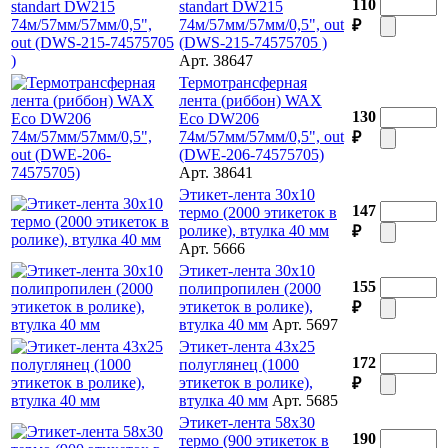
110
standart DW215
74м/57мм/57мм/0,5", out
₽
(DWS-215-74575705 )
Арт. 38647
Термотрансферная
лента (риббон) WAX
130
Eco DW206
74м/57мм/57мм/0,5", out
₽
(DWE-206-74575705)
Арт. 38641
Этикет-лента 30х10
147
термо (2000 этикеток в
ролике), втулка 40 мм
₽
Арт. 5666
Этикет-лента 30х10
155
полипропилен (2000
этикеток в ролике),
₽
втулка 40 мм
Арт. 5697
Этикет-лента 43х25
172
полуглянец (1000
этикеток в ролике),
₽
втулка 40 мм
Арт. 5685
Этикет-лента 58х30
190
термо (900 этикеток в