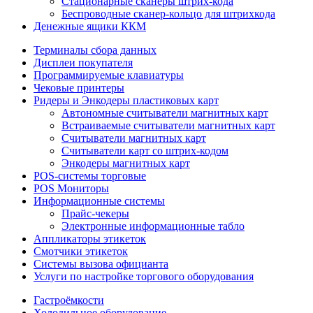
Стационарные сканеры штрих-кода
Беспроводные сканер-кольцо для штрихкода
Денежные ящики ККМ
Терминалы сбора данных
Дисплеи покупателя
Программируемые клавиатуры
Чековые принтеры
Ридеры и Энкодеры пластиковых карт
Автономные считыватели магнитных карт
Встраиваемые считыватели магнитных карт
Считыватели магнитных карт
Считыватели карт со штрих-кодом
Энкодеры магнитных карт
POS-системы торговые
POS Мониторы
Информационные системы
Прайс-чекеры
Электронные информационные табло
Аппликаторы этикеток
Смотчики этикеток
Системы вызова официанта
Услуги по настройке торгового оборудования
Гастроёмкости
Холодильное оборудование