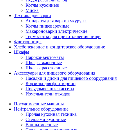
Котлы кухонные
Миска
Техника для варки
Аппараты для варки кукурузы
Котлы пищеварочные
Макароноварки электрические
Термостаты для приготовления пищи
Фритюрницы
Хлебопекарное и кондитерское оборудование
Шкафы
Пароконвектоматы
Шкафы жарочные
Шкафы расстоечные
Аксессуары для пищевого оборудования
Насадки и диски для пищевого оборудования
Корзины для фритюрниц
Посудомоечные кассеты
Измельчители отходов
Посудомоечные машины
Нейтральное оборудование
Прочая кухонная техника
Стеллажи кухонные
Ванны моечные
Столы производственные