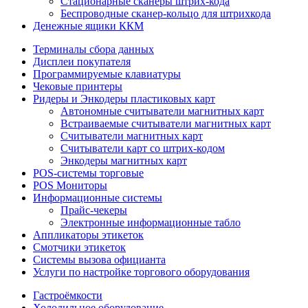
Стационарные сканеры штрих-кода
Беспроводные сканер-кольцо для штрихкода
Денежные ящики ККМ
Терминалы сбора данных
Дисплеи покупателя
Программируемые клавиатуры
Чековые принтеры
Ридеры и Энкодеры пластиковых карт
Автономные считыватели магнитных карт
Встраиваемые считыватели магнитных карт
Считыватели магнитных карт
Считыватели карт со штрих-кодом
Энкодеры магнитных карт
POS-системы торговые
POS Мониторы
Информационные системы
Прайс-чекеры
Электронные информационные табло
Аппликаторы этикеток
Смотчики этикеток
Системы вызова официанта
Услуги по настройке торгового оборудования
Гастроёмкости
Холодильное оборудование