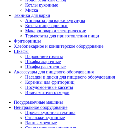
Котлы кухонные
Миска
Техника для варки
Аппараты для варки кукурузы
Котлы пищеварочные
Макароноварки электрические
Термостаты для приготовления пищи
Фритюрницы
Хлебопекарное и кондитерское оборудование
Шкафы
Пароконвектоматы
Шкафы жарочные
Шкафы расстоечные
Аксессуары для пищевого оборудования
Насадки и диски для пищевого оборудования
Корзины для фритюрниц
Посудомоечные кассеты
Измельчители отходов
Посудомоечные машины
Нейтральное оборудование
Прочая кухонная техника
Стеллажи кухонные
Ванны моечные
Столы производственные