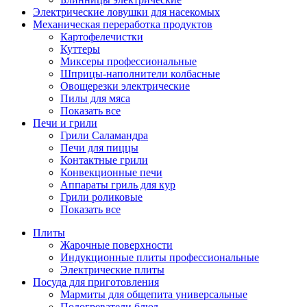
Электрические ловушки для насекомых
Механическая переработка продуктов
Картофелечистки
Куттеры
Миксеры профессиональные
Шприцы-наполнители колбасные
Овощерезки электрические
Пилы для мяса
Показать все
Печи и грили
Грили Саламандра
Печи для пиццы
Контактные грили
Конвекционные печи
Аппараты гриль для кур
Грили роликовые
Показать все
Плиты
Жарочные поверхности
Индукционные плиты профессиональные
Электрические плиты
Посуда для приготовления
Мармиты для общепита универсальные
Подогреватели блюд