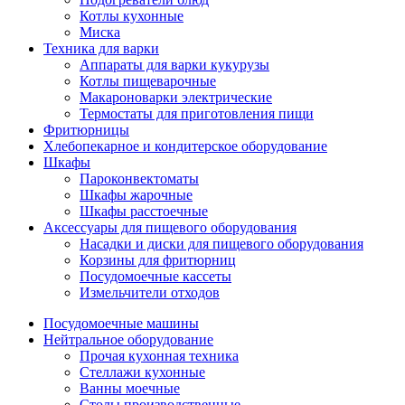
Котлы кухонные
Миска
Техника для варки
Аппараты для варки кукурузы
Котлы пищеварочные
Макароноварки электрические
Термостаты для приготовления пищи
Фритюрницы
Хлебопекарное и кондитерское оборудование
Шкафы
Пароконвектоматы
Шкафы жарочные
Шкафы расстоечные
Аксессуары для пищевого оборудования
Насадки и диски для пищевого оборудования
Корзины для фритюрниц
Посудомоечные кассеты
Измельчители отходов
Посудомоечные машины
Нейтральное оборудование
Прочая кухонная техника
Стеллажи кухонные
Ванны моечные
Столы производственные