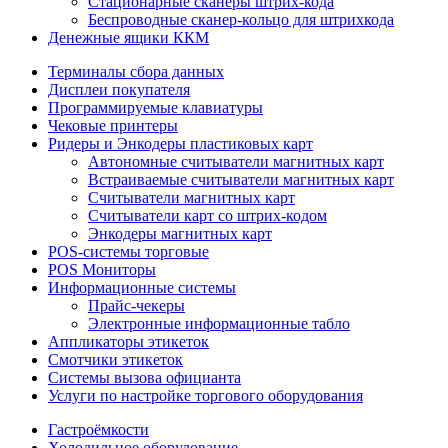
Стационарные сканеры штрих-кода
Беспроводные сканер-кольцо для штрихкода
Денежные ящики ККМ
Терминалы сбора данных
Дисплеи покупателя
Программируемые клавиатуры
Чековые принтеры
Ридеры и Энкодеры пластиковых карт
Автономные считыватели магнитных карт
Встраиваемые считыватели магнитных карт
Считыватели магнитных карт
Считыватели карт со штрих-кодом
Энкодеры магнитных карт
POS-системы торговые
POS Мониторы
Информационные системы
Прайс-чекеры
Электронные информационные табло
Аппликаторы этикеток
Смотчики этикеток
Системы вызова официанта
Услуги по настройке торгового оборудования
Гастроёмкости
Холодильное оборудование