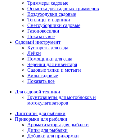
Триммеры садовые
Оснастка для садовых триммеров
Воздуходувки садовые
Теплицы и парники
Снегоуборщики садовые
Газонокосилки
Показать все
Садовый инструмент
Кусторезы для сада
Лейки
Помощники для сада
Черенки для инвентаря
Садовые тяпки и мотыги
Вилы садовые
Показать все
Для садовой техники
Грунтозацепы для мотоблоков и
мотокультиваторов
Липгрипы для рыбалки
Прикормки для рыбалки
Ароматизаторы для рыбалки
Дипы для рыбалки
Добавки для прикормки