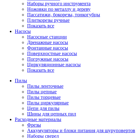
Наборы ручного инструмента
Ножовки по металлу и дереву
Пассатижи, бокорезы, тонкогубцы
Плиткорезы ручные
Показать все
Насосы
Насосные станции
Дренажные насосы
Фонтанные насосы
Поверхностные насосы
Погружные насосы
Циркуляционные насосы
Показать все
Пилы
Пилы ленточные
Пилы цепные
Пилы торцевые
Пилы циркулярные
Цепи для пилы
Шины для цепных пил
Расходные материалы
Фрезы
Аккумуляторы и блоки питания для шуруповертов
Наборы сверел