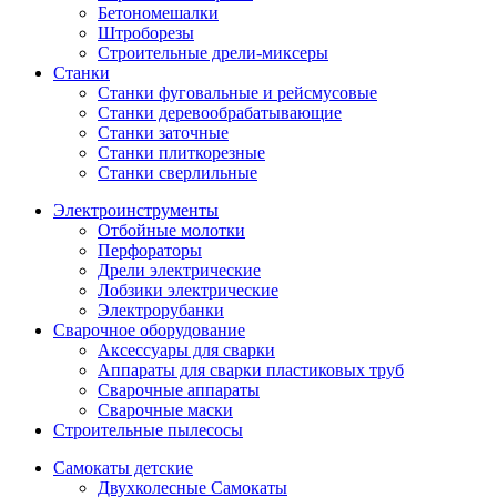
Бетономешалки
Штроборезы
Строительные дрели-миксеры
Станки
Станки фуговальные и рейсмусовые
Станки деревообрабатывающие
Станки заточные
Станки плиткорезные
Станки сверлильные
Электроинструменты
Отбойные молотки
Перфораторы
Дрели электрические
Лобзики электрические
Электрорубанки
Сварочное оборудование
Аксессуары для сварки
Аппараты для сварки пластиковых труб
Сварочные аппараты
Сварочные маски
Строительные пылесосы
Самокаты детские
Двухколесные Cамокаты