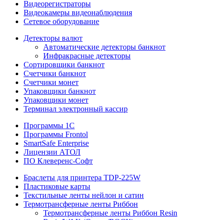
Видеорегистраторы
Видеокамеры видеонаблюдения
Сетевое оборудование
Детекторы валют
Автоматические детекторы банкнот
Инфракрасные детекторы
Сортировщики банкнот
Счетчики банкнот
Счетчики монет
Упаковщики банкнот
Упаковщики монет
Терминал электронный кассир
Программы 1C
Программы Frontol
SmartSafe Enterprise
Лицензии АТОЛ
ПО Клеверенс-Софт
Браслеты для принтера TDP-225W
Пластиковые карты
Текстильные ленты нейлон и сатин
Термотрансферные ленты Риббон
Термотрансферные ленты Риббон Resin