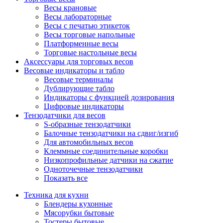
Весы крановые
Весы лабораторные
Весы с печатью этикеток
Весы торговые напольные
Платформенные весы
Торговые настольные весы
Аксессуары для торговых весов
Весовые индикаторы и табло
Весовые терминалы
Дублирующие табло
Индикаторы с функцией дозирования
Цифровые индикаторы
Тензодатчики для весов
S-образные тензодатчики
Балочные тензодатчики на сдвиг/изгиб
Для автомобильных весов
Клеммные соединительные коробки
Низкопрофильные датчики на сжатие
Одноточечные тензодатчики
Показать все
Техника для кухни
Блендеры кухонные
Мясорубки бытовые
Тостеры бытовые