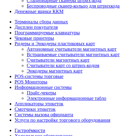
Стационарные сканеры штрих-кода
Беспроводные сканер-кольцо для штрихкода
Денежные ящики ККМ
Терминалы сбора данных
Дисплеи покупателя
Программируемые клавиатуры
Чековые принтеры
Ридеры и Энкодеры пластиковых карт
Автономные считыватели магнитных карт
Встраиваемые считыватели магнитных карт
Считыватели магнитных карт
Считыватели карт со штрих-кодом
Энкодеры магнитных карт
POS-системы торговые
POS Мониторы
Информационные системы
Прайс-чекеры
Электронные информационные табло
Аппликаторы этикеток
Смотчики этикеток
Системы вызова официанта
Услуги по настройке торгового оборудования
Гастроёмкости
Холодильное оборудование