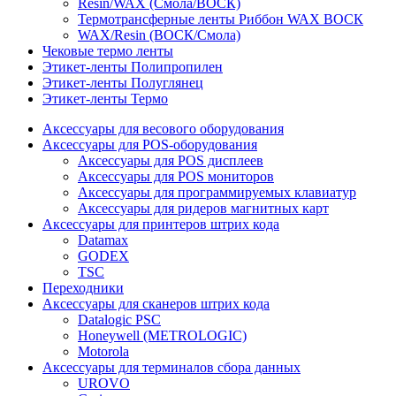
Resin/WAX (Смола/ВОСК)
Термотрансферные ленты Риббон WAX ВОСК
WAX/Resin (ВОСК/Смола)
Чековые термо ленты
Этикет-ленты Полипропилен
Этикет-ленты Полуглянец
Этикет-ленты Термо
Аксессуары для весового оборудования
Аксессуары для POS-оборудования
Аксессуары для POS дисплеев
Аксессуары для POS мониторов
Аксессуары для программируемых клавиатур
Аксессуары для ридеров магнитных карт
Аксессуары для принтеров штрих кода
Datamax
GODEX
TSC
Переходники
Аксессуары для сканеров штрих кода
Datalogic PSC
Honeywell (METROLOGIC)
Motorola
Аксессуары для терминалов сбора данных
UROVO