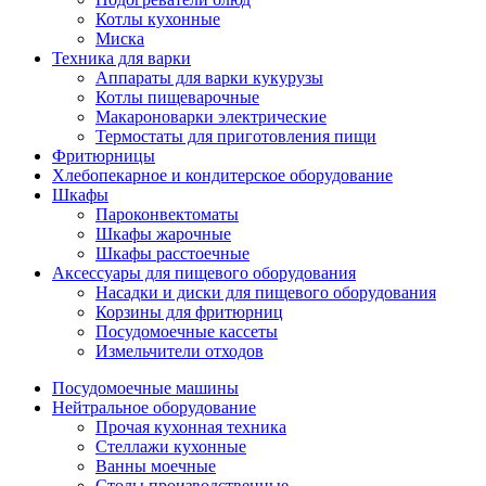
Котлы кухонные
Миска
Техника для варки
Аппараты для варки кукурузы
Котлы пищеварочные
Макароноварки электрические
Термостаты для приготовления пищи
Фритюрницы
Хлебопекарное и кондитерское оборудование
Шкафы
Пароконвектоматы
Шкафы жарочные
Шкафы расстоечные
Аксессуары для пищевого оборудования
Насадки и диски для пищевого оборудования
Корзины для фритюрниц
Посудомоечные кассеты
Измельчители отходов
Посудомоечные машины
Нейтральное оборудование
Прочая кухонная техника
Стеллажи кухонные
Ванны моечные
Столы производственные