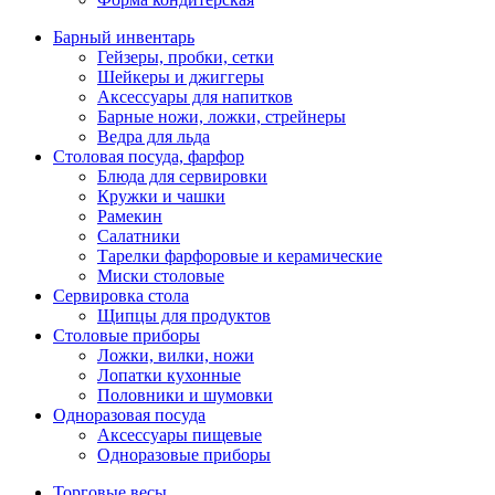
Барный инвентарь
Гейзеры, пробки, сетки
Шейкеры и джиггеры
Аксессуары для напитков
Барные ножи, ложки, стрейнеры
Ведра для льда
Столовая посуда, фарфор
Блюда для сервировки
Кружки и чашки
Рамекин
Салатники
Тарелки фарфоровые и керамические
Миски столовые
Сервировка стола
Щипцы для продуктов
Столовые приборы
Ложки, вилки, ножи
Лопатки кухонные
Половники и шумовки
Одноразовая посуда
Аксессуары пищевые
Одноразовые приборы
Торговые весы