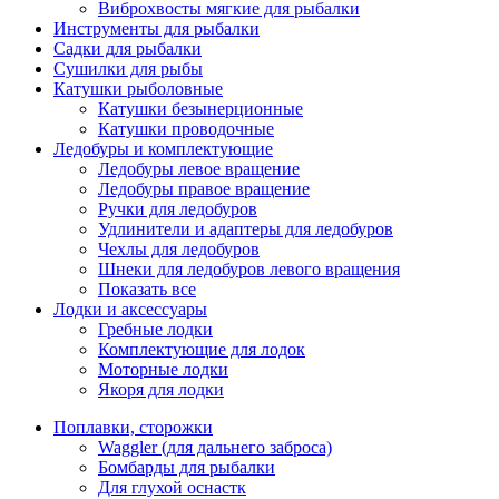
Виброхвосты мягкие для рыбалки
Инструменты для рыбалки
Садки для рыбалки
Сушилки для рыбы
Катушки рыболовные
Катушки безынерционные
Катушки проводочные
Ледобуры и комплектующие
Ледобуры левое вращение
Ледобуры правое вращение
Ручки для ледобуров
Удлинители и адаптеры для ледобуров
Чехлы для ледобуров
Шнеки для ледобуров левого вращения
Показать все
Лодки и аксессуары
Гребные лодки
Комплектующие для лодок
Моторные лодки
Якоря для лодки
Поплавки, сторожки
Waggler (для дальнего заброса)
Бомбарды для рыбалки
Для глухой оснастк