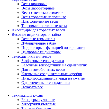
Весы крановые
Весы лабораторные
Весы с печатью этикеток
Весы торговые напольные
Платформенные весы
Торговые настольные весы
Аксессуары для торговых весов
Весовые индикаторы и табло
Весовые терминалы
Дублирующие табло
Индикаторы с функцией дозирования
Цифровые индикаторы
Тензодатчики для весов
S-образные тензодатчики
Балочные тензодатчики на сдвиг/изгиб
Для автомобильных весов
Клеммные соединительные коробки
Низкопрофильные датчики на сжатие
Одноточечные тензодатчики
Показать все
Техника для кухни
Блендеры кухонные
Мясорубки бытовые
Тостеры бытовые