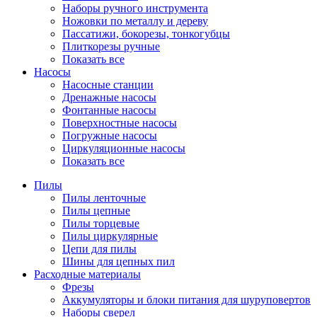
Наборы ручного инструмента
Ножовки по металлу и дереву
Пассатижи, бокорезы, тонкогубцы
Плиткорезы ручные
Показать все
Насосы
Насосные станции
Дренажные насосы
Фонтанные насосы
Поверхностные насосы
Погружные насосы
Циркуляционные насосы
Показать все
Пилы
Пилы ленточные
Пилы цепные
Пилы торцевые
Пилы циркулярные
Цепи для пилы
Шины для цепных пил
Расходные материалы
Фрезы
Аккумуляторы и блоки питания для шуруповертов
Наборы сверел