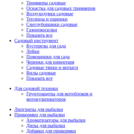
Триммеры садовые
Оснастка для садовых триммеров
Воздуходувки садовые
Теплицы и парники
Снегоуборщики садовые
Газонокосилки
Показать все
Садовый инструмент
Кусторезы для сада
Лейки
Помощники для сада
Черенки для инвентаря
Садовые тяпки и мотыги
Вилы садовые
Показать все
Для садовой техники
Грунтозацепы для мотоблоков и
мотокультиваторов
Липгрипы для рыбалки
Прикормки для рыбалки
Ароматизаторы для рыбалки
Дипы для рыбалки
Добавки для прикормки