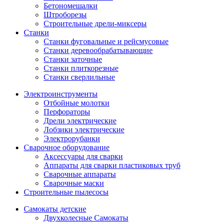
Бетономешалки
Штроборезы
Строительные дрели-миксеры
Станки
Станки фуговальные и рейсмусовые
Станки деревообрабатывающие
Станки заточные
Станки плиткорезные
Станки сверлильные
Электроинструменты
Отбойные молотки
Перфораторы
Дрели электрические
Лобзики электрические
Электрорубанки
Сварочное оборудование
Аксессуары для сварки
Аппараты для сварки пластиковых труб
Сварочные аппараты
Сварочные маски
Строительные пылесосы
Самокаты детские
Двухколесные Cамокаты