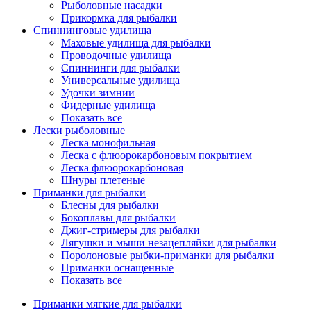
Рыболовные насадки
Прикормка для рыбалки
Спиннинговые удилища
Маховые удилища для рыбалки
Проводочные удилища
Спиннинги для рыбалки
Универсальные удилища
Удочки зимнии
Фидерные удилища
Показать все
Лески рыболовные
Леска монофильная
Леска с флюорокарбоновым покрытием
Леска флюорокарбоновая
Шнуры плетеные
Приманки для рыбалки
Блесны для рыбалки
Бокоплавы для рыбалки
Джиг-стримеры для рыбалки
Лягушки и мыши незацепляйки для рыбалки
Поролоновые рыбки-приманки для рыбалки
Приманки оснащенные
Показать все
Приманки мягкие для рыбалки