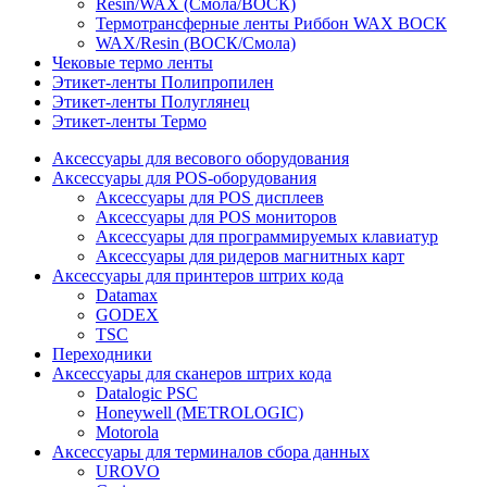
Resin/WAX (Смола/ВОСК)
Термотрансферные ленты Риббон WAX ВОСК
WAX/Resin (ВОСК/Смола)
Чековые термо ленты
Этикет-ленты Полипропилен
Этикет-ленты Полуглянец
Этикет-ленты Термо
Аксессуары для весового оборудования
Аксессуары для POS-оборудования
Аксессуары для POS дисплеев
Аксессуары для POS мониторов
Аксессуары для программируемых клавиатур
Аксессуары для ридеров магнитных карт
Аксессуары для принтеров штрих кода
Datamax
GODEX
TSC
Переходники
Аксессуары для сканеров штрих кода
Datalogic PSC
Honeywell (METROLOGIC)
Motorola
Аксессуары для терминалов сбора данных
UROVO