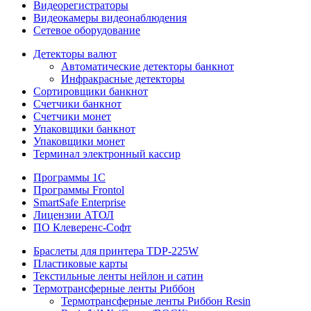
Видеорегистраторы
Видеокамеры видеонаблюдения
Сетевое оборудование
Детекторы валют
Автоматические детекторы банкнот
Инфракрасные детекторы
Сортировщики банкнот
Счетчики банкнот
Счетчики монет
Упаковщики банкнот
Упаковщики монет
Терминал электронный кассир
Программы 1C
Программы Frontol
SmartSafe Enterprise
Лицензии АТОЛ
ПО Клеверенс-Софт
Браслеты для принтера TDP-225W
Пластиковые карты
Текстильные ленты нейлон и сатин
Термотрансферные ленты Риббон
Термотрансферные ленты Риббон Resin