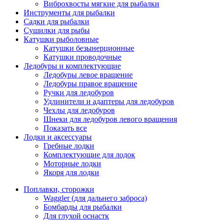
Виброхвосты мягкие для рыбалки
Инструменты для рыбалки
Садки для рыбалки
Сушилки для рыбы
Катушки рыболовные
Катушки безынерционные
Катушки проводочные
Ледобуры и комплектующие
Ледобуры левое вращение
Ледобуры правое вращение
Ручки для ледобуров
Удлинители и адаптеры для ледобуров
Чехлы для ледобуров
Шнеки для ледобуров левого вращения
Показать все
Лодки и аксессуары
Гребные лодки
Комплектующие для лодок
Моторные лодки
Якоря для лодки
Поплавки, сторожки
Waggler (для дальнего заброса)
Бомбарды для рыбалки
Для глухой оснастк