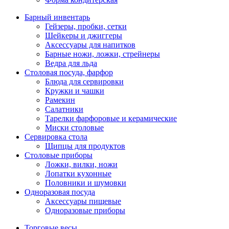
Барный инвентарь
Гейзеры, пробки, сетки
Шейкеры и джиггеры
Аксессуары для напитков
Барные ножи, ложки, стрейнеры
Ведра для льда
Столовая посуда, фарфор
Блюда для сервировки
Кружки и чашки
Рамекин
Салатники
Тарелки фарфоровые и керамические
Миски столовые
Сервировка стола
Щипцы для продуктов
Столовые приборы
Ложки, вилки, ножи
Лопатки кухонные
Половники и шумовки
Одноразовая посуда
Аксессуары пищевые
Одноразовые приборы
Торговые весы