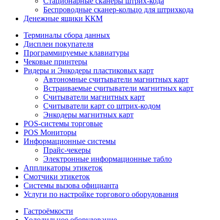
Стационарные сканеры штрих-кода
Беспроводные сканер-кольцо для штрихкода
Денежные ящики ККМ
Терминалы сбора данных
Дисплеи покупателя
Программируемые клавиатуры
Чековые принтеры
Ридеры и Энкодеры пластиковых карт
Автономные считыватели магнитных карт
Встраиваемые считыватели магнитных карт
Считыватели магнитных карт
Считыватели карт со штрих-кодом
Энкодеры магнитных карт
POS-системы торговые
POS Мониторы
Информационные системы
Прайс-чекеры
Электронные информационные табло
Аппликаторы этикеток
Смотчики этикеток
Системы вызова официанта
Услуги по настройке торгового оборудования
Гастроёмкости
Холодильное оборудование