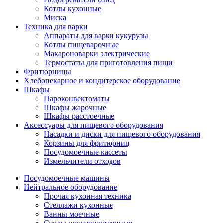
Котлы кухонные
Миска
Техника для варки
Аппараты для варки кукурузы
Котлы пищеварочные
Макароноварки электрические
Термостаты для приготовления пищи
Фритюрницы
Хлебопекарное и кондитерское оборудование
Шкафы
Пароконвектоматы
Шкафы жарочные
Шкафы расстоечные
Аксессуары для пищевого оборудования
Насадки и диски для пищевого оборудования
Корзины для фритюрниц
Посудомоечные кассеты
Измельчители отходов
Посудомоечные машины
Нейтральное оборудование
Прочая кухонная техника
Стеллажи кухонные
Ванны моечные
Столы производственные