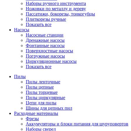
Наборы ручного инструмента
Ножовки по металлу и дереву
Пассатижи, бокорезы, тонкогубцы
Плиткорезы ручные
Показать все
Насосы
Насосные станции
Дренажные насосы
Фонтанные насосы
Поверхностные насосы
Погружные насосы
Циркуляционные насосы
Показать все
Пилы
Пилы ленточные
Пилы цепные
Пилы торцевые
Пилы циркулярные
Цепи для пилы
Шины для цепных пил
Расходные материалы
Фрезы
Аккумуляторы и блоки питания для шуруповертов
Наборы сверел