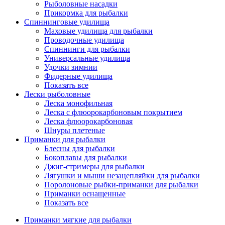
Рыболовные насадки
Прикормка для рыбалки
Спиннинговые удилища
Маховые удилища для рыбалки
Проводочные удилища
Спиннинги для рыбалки
Универсальные удилища
Удочки зимнии
Фидерные удилища
Показать все
Лески рыболовные
Леска монофильная
Леска с флюорокарбоновым покрытием
Леска флюорокарбоновая
Шнуры плетеные
Приманки для рыбалки
Блесны для рыбалки
Бокоплавы для рыбалки
Джиг-стримеры для рыбалки
Лягушки и мыши незацепляйки для рыбалки
Поролоновые рыбки-приманки для рыбалки
Приманки оснащенные
Показать все
Приманки мягкие для рыбалки