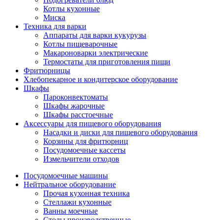
Котлы кухонные
Миска
Техника для варки
Аппараты для варки кукурузы
Котлы пищеварочные
Макароноварки электрические
Термостаты для приготовления пищи
Фритюрницы
Хлебопекарное и кондитерское оборудование
Шкафы
Пароконвектоматы
Шкафы жарочные
Шкафы расстоечные
Аксессуары для пищевого оборудования
Насадки и диски для пищевого оборудования
Корзины для фритюрниц
Посудомоечные кассеты
Измельчители отходов
Посудомоечные машины
Нейтральное оборудование
Прочая кухонная техника
Стеллажи кухонные
Ванны моечные
Столы производственные