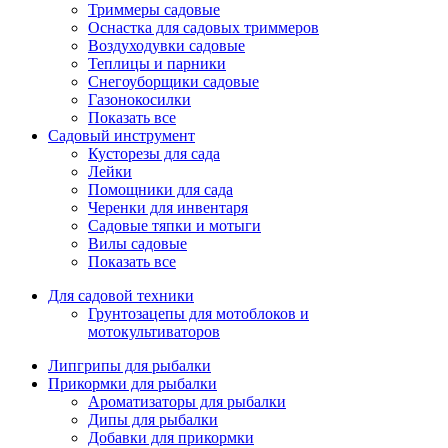
Триммеры садовые
Оснастка для садовых триммеров
Воздуходувки садовые
Теплицы и парники
Снегоуборщики садовые
Газонокосилки
Показать все
Садовый инструмент
Кусторезы для сада
Лейки
Помощники для сада
Черенки для инвентаря
Садовые тяпки и мотыги
Вилы садовые
Показать все
Для садовой техники
Грунтозацепы для мотоблоков и
мотокультиваторов
Липгрипы для рыбалки
Прикормки для рыбалки
Ароматизаторы для рыбалки
Дипы для рыбалки
Добавки для прикормки