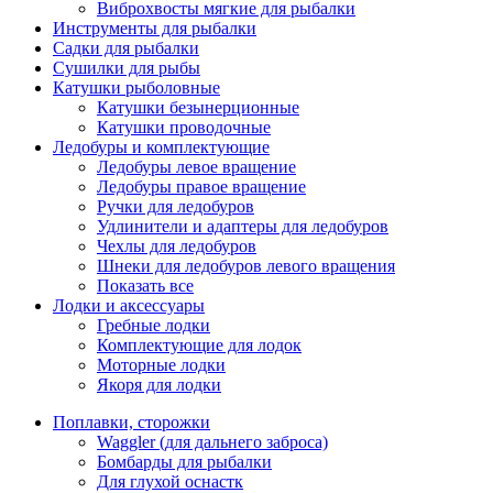
Виброхвосты мягкие для рыбалки
Инструменты для рыбалки
Садки для рыбалки
Сушилки для рыбы
Катушки рыболовные
Катушки безынерционные
Катушки проводочные
Ледобуры и комплектующие
Ледобуры левое вращение
Ледобуры правое вращение
Ручки для ледобуров
Удлинители и адаптеры для ледобуров
Чехлы для ледобуров
Шнеки для ледобуров левого вращения
Показать все
Лодки и аксессуары
Гребные лодки
Комплектующие для лодок
Моторные лодки
Якоря для лодки
Поплавки, сторожки
Waggler (для дальнего заброса)
Бомбарды для рыбалки
Для глухой оснастк