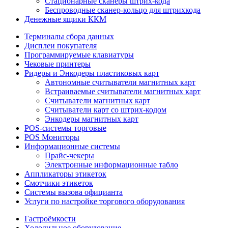
Стационарные сканеры штрих-кода
Беспроводные сканер-кольцо для штрихкода
Денежные ящики ККМ
Терминалы сбора данных
Дисплеи покупателя
Программируемые клавиатуры
Чековые принтеры
Ридеры и Энкодеры пластиковых карт
Автономные считыватели магнитных карт
Встраиваемые считыватели магнитных карт
Считыватели магнитных карт
Считыватели карт со штрих-кодом
Энкодеры магнитных карт
POS-системы торговые
POS Мониторы
Информационные системы
Прайс-чекеры
Электронные информационные табло
Аппликаторы этикеток
Смотчики этикеток
Системы вызова официанта
Услуги по настройке торгового оборудования
Гастроёмкости
Холодильное оборудование