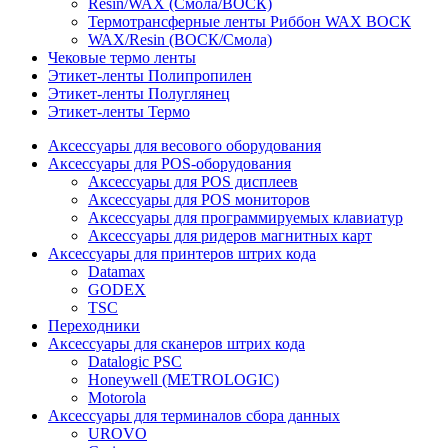
Resin/WAX (Смола/ВОСК)
Термотрансферные ленты Риббон WAX ВОСК
WAX/Resin (ВОСК/Смола)
Чековые термо ленты
Этикет-ленты Полипропилен
Этикет-ленты Полуглянец
Этикет-ленты Термо
Аксессуары для весового оборудования
Аксессуары для POS-оборудования
Аксессуары для POS дисплеев
Аксессуары для POS мониторов
Аксессуары для программируемых клавиатур
Аксессуары для ридеров магнитных карт
Аксессуары для принтеров штрих кода
Datamax
GODEX
TSC
Переходники
Аксессуары для сканеров штрих кода
Datalogic PSC
Honeywell (METROLOGIC)
Motorola
Аксессуары для терминалов сбора данных
UROVO