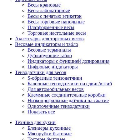
Весы крановые
Весы лабораторные
Весы с печатью этикеток
Весы торговые напольные
Платформенные весы
Торговые настольные весы
Аксессуары для торговых весов
Весовые индикаторы и табло
Весовые терминалы
Дублирующие табло
Индикаторы с функцией дозирования
Цифровые индикаторы
Тензодатчики для весов
S-образные тензодатчики
Балочные тензодатчики на сдвиг/изгиб
Для автомобильных весов
Клеммные соединительные коробки
Низкопрофильные датчики на сжатие
Одноточечные тензодатчики
Показать все
Техника для кухни
Блендеры кухонные
Мясорубки бытовые
Тостеры бытовые