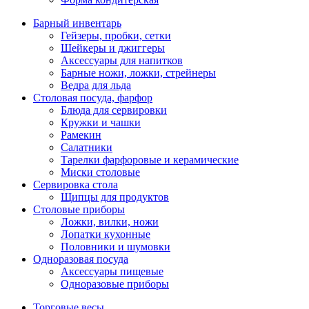
Барный инвентарь
Гейзеры, пробки, сетки
Шейкеры и джиггеры
Аксессуары для напитков
Барные ножи, ложки, стрейнеры
Ведра для льда
Столовая посуда, фарфор
Блюда для сервировки
Кружки и чашки
Рамекин
Салатники
Тарелки фарфоровые и керамические
Миски столовые
Сервировка стола
Щипцы для продуктов
Столовые приборы
Ложки, вилки, ножи
Лопатки кухонные
Половники и шумовки
Одноразовая посуда
Аксессуары пищевые
Одноразовые приборы
Торговые весы