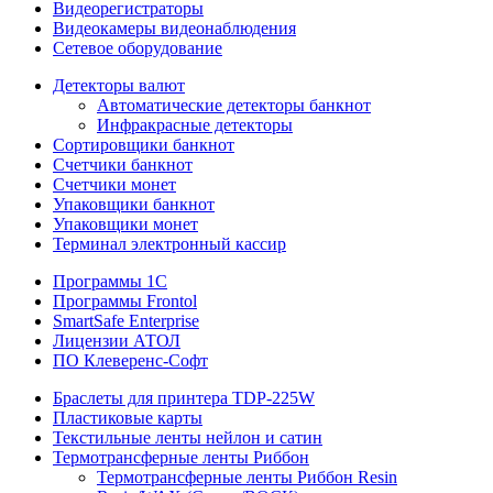
Видеорегистраторы
Видеокамеры видеонаблюдения
Сетевое оборудование
Детекторы валют
Автоматические детекторы банкнот
Инфракрасные детекторы
Сортировщики банкнот
Счетчики банкнот
Счетчики монет
Упаковщики банкнот
Упаковщики монет
Терминал электронный кассир
Программы 1C
Программы Frontol
SmartSafe Enterprise
Лицензии АТОЛ
ПО Клеверенс-Софт
Браслеты для принтера TDP-225W
Пластиковые карты
Текстильные ленты нейлон и сатин
Термотрансферные ленты Риббон
Термотрансферные ленты Риббон Resin