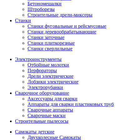
Бетономешалки
Штроборезы
Строительные дрели-миксеры
Станки
Станки фуговальные и рейсмусовые
Станки деревообрабатывающие
Станки заточные
Станки плиткорезные
Станки сверлильные
Электроинструменты
Отбойные молотки
Перфораторы
Дрели электрические
Лобзики электрические
Электрорубанки
Сварочное оборудование
Аксессуары для сварки
Аппараты для сварки пластиковых труб
Сварочные аппараты
Сварочные маски
Строительные пылесосы
Самокаты детские
Двухколесные Cамокаты