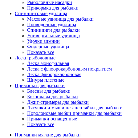
Рыболовные насадки
Прикормка для рыбалки
Спиннинговые удилища
Маховые удилища для рыбалки
Проводочные удилища
Спиннинги для рыбалки
Универсальные удилища
Удочки зимнии
Фидерные удилища
Показать все
Лески рыболовные
Леска монофильная
Леска с флюорокарбоновым покрытием
Леска флюорокарбоновая
Шнуры плетеные
Приманки для рыбалки
Блесны для рыбалки
Бокоплавы для рыбалки
Джиг-стримеры для рыбалки
Лягушки и мыши незацепляйки для рыбалки
Поролоновые рыбки-приманки для рыбалки
Приманки оснащенные
Показать все
Приманки мягкие для рыбалки