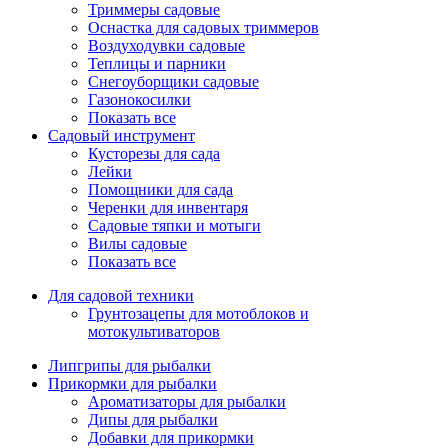
Триммеры садовые
Оснастка для садовых триммеров
Воздуходувки садовые
Теплицы и парники
Снегоуборщики садовые
Газонокосилки
Показать все
Садовый инструмент
Кусторезы для сада
Лейки
Помощники для сада
Черенки для инвентаря
Садовые тяпки и мотыги
Вилы садовые
Показать все
Для садовой техники
Грунтозацепы для мотоблоков и
мотокультиваторов
Липгрипы для рыбалки
Прикормки для рыбалки
Ароматизаторы для рыбалки
Дипы для рыбалки
Добавки для прикормки