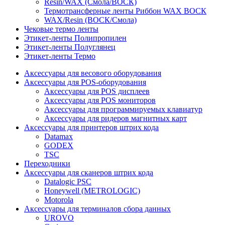
Resin/WAX (Смола/ВОСК)
Термотрансферные ленты Риббон WAX ВОСК
WAX/Resin (ВОСК/Смола)
Чековые термо ленты
Этикет-ленты Полипропилен
Этикет-ленты Полуглянец
Этикет-ленты Термо
Аксессуары для весового оборудования
Аксессуары для POS-оборудования
Аксессуары для POS дисплеев
Аксессуары для POS мониторов
Аксессуары для программируемых клавиатур
Аксессуары для ридеров магнитных карт
Аксессуары для принтеров штрих кода
Datamax
GODEX
TSC
Переходники
Аксессуары для сканеров штрих кода
Datalogic PSC
Honeywell (METROLOGIC)
Motorola
Аксессуары для терминалов сбора данных
UROVO