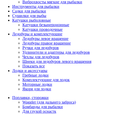
Виброхвосты мягкие для рыбалки
Инструменты для рыбалки
Садки для рыбалки
Сушилки для рыбы
Катушки рыболовные
Катушки безынерционные
Катушки проводочные
Ледобуры и комплектующие
Ледобуры левое вращение
Ледобуры правое вращение
Ручки для ледобуров
Удлинители и адаптеры для ледобуров
Чехлы для ледобуров
Шнеки для ледобуров левого вращения
Показать все
Лодки и аксессуары
Гребные лодки
Комплектующие для лодок
Моторные лодки
Якоря для лодки
Поплавки, сторожки
Waggler (для дальнего заброса)
Бомбарды для рыбалки
Для глухой оснастк