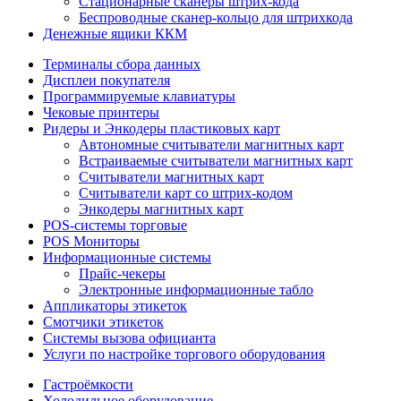
Стационарные сканеры штрих-кода
Беспроводные сканер-кольцо для штрихкода
Денежные ящики ККМ
Терминалы сбора данных
Дисплеи покупателя
Программируемые клавиатуры
Чековые принтеры
Ридеры и Энкодеры пластиковых карт
Автономные считыватели магнитных карт
Встраиваемые считыватели магнитных карт
Считыватели магнитных карт
Считыватели карт со штрих-кодом
Энкодеры магнитных карт
POS-системы торговые
POS Мониторы
Информационные системы
Прайс-чекеры
Электронные информационные табло
Аппликаторы этикеток
Смотчики этикеток
Системы вызова официанта
Услуги по настройке торгового оборудования
Гастроёмкости
Холодильное оборудование