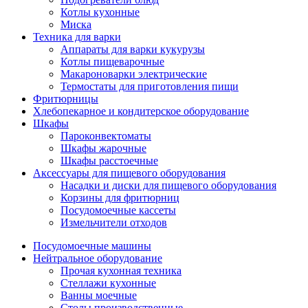
Котлы кухонные
Миска
Техника для варки
Аппараты для варки кукурузы
Котлы пищеварочные
Макароноварки электрические
Термостаты для приготовления пищи
Фритюрницы
Хлебопекарное и кондитерское оборудование
Шкафы
Пароконвектоматы
Шкафы жарочные
Шкафы расстоечные
Аксессуары для пищевого оборудования
Насадки и диски для пищевого оборудования
Корзины для фритюрниц
Посудомоечные кассеты
Измельчители отходов
Посудомоечные машины
Нейтральное оборудование
Прочая кухонная техника
Стеллажи кухонные
Ванны моечные
Столы производственные