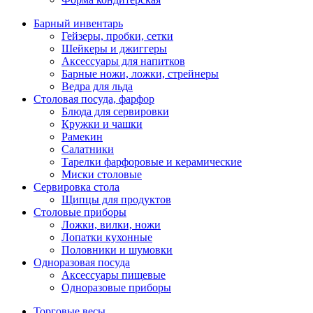
Барный инвентарь
Гейзеры, пробки, сетки
Шейкеры и джиггеры
Аксессуары для напитков
Барные ножи, ложки, стрейнеры
Ведра для льда
Столовая посуда, фарфор
Блюда для сервировки
Кружки и чашки
Рамекин
Салатники
Тарелки фарфоровые и керамические
Миски столовые
Сервировка стола
Щипцы для продуктов
Столовые приборы
Ложки, вилки, ножи
Лопатки кухонные
Половники и шумовки
Одноразовая посуда
Аксессуары пищевые
Одноразовые приборы
Торговые весы