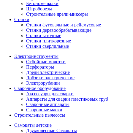
Бетономешалки
Штроборезы
Строительные дрели-миксеры
Станки
Станки фуговальные и рейсмусовые
Станки деревообрабатывающие
Станки заточные
Станки плиткорезные
Станки сверлильные
Электроинструменты
Отбойные молотки
Перфораторы
Дрели электрические
Лобзики электрические
Электрорубанки
Сварочное оборудование
Аксессуары для сварки
Аппараты для сварки пластиковых труб
Сварочные аппараты
Сварочные маски
Строительные пылесосы
Самокаты детские
Двухколесные Cамокаты