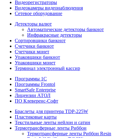
Видеорегистраторы
Видеокамеры видеонаблюдения
Сетевое оборудование
Детекторы валют
Автоматические детекторы банкнот
Инфракрасные детекторы
Сортировщики банкнот
Счетчики банкнот
Счетчики монет
Упаковщики банкнот
Упаковщики монет
Терминал электронный кассир
Программы 1C
Программы Frontol
SmartSafe Enterprise
Лицензии АТОЛ
ПО Клеверенс-Софт
Браслеты для принтера TDP-225W
Пластиковые карты
Текстильные ленты нейлон и сатин
Термотрансферные ленты Риббон
Термотрансферные ленты Риббон Resin