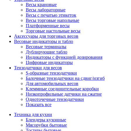
Весы крановые
Весы лабораторные
Весы с печатью этикеток
Весы торговые напольные
Платформенные весы
Торговые настольные весы
Аксессуары для торговых весов
Весовые индикаторы и табло
Весовые терминалы
Дублирующие табло
Индикаторы с функцией дозирования
Цифровые индикаторы
Тензодатчики для весов
S-образные тензодатчики
Балочные тензодатчики на сдвиг/изгиб
Для автомобильных весов
Клеммные соединительные коробки
Низкопрофильные датчики на сжатие
Одноточечные тензодатчики
Показать все
Техника для кухни
Блендеры кухонные
Мясорубки бытовые
Тостеры бытовые