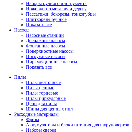
Наборы ручного инструмента
Ножовки по металлу и дереву
Пассатижи, бокорезы, тонкогубцы
Плиткорезы ручные
Показать все
Насосы
Насосные станции
Дренажные насосы
Фонтанные насосы
Поверхностные насосы
Погружные насосы
Циркуляционные насосы
Показать все
Пилы
Пилы ленточные
Пилы цепные
Пилы торцевые
Пилы циркулярные
Цепи для пилы
Шины для цепных пил
Расходные материалы
Фрезы
Аккумуляторы и блоки питания для шуруповертов
Наборы сверел