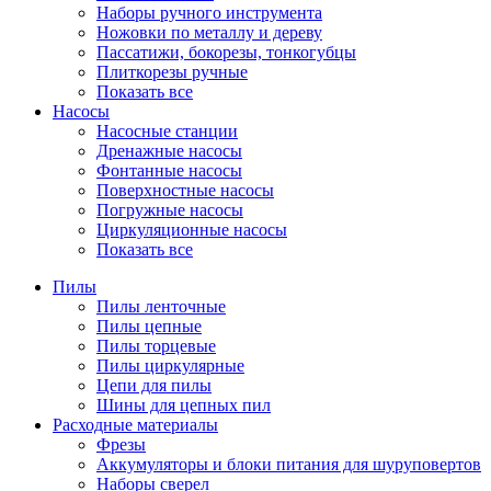
Наборы ручного инструмента
Ножовки по металлу и дереву
Пассатижи, бокорезы, тонкогубцы
Плиткорезы ручные
Показать все
Насосы
Насосные станции
Дренажные насосы
Фонтанные насосы
Поверхностные насосы
Погружные насосы
Циркуляционные насосы
Показать все
Пилы
Пилы ленточные
Пилы цепные
Пилы торцевые
Пилы циркулярные
Цепи для пилы
Шины для цепных пил
Расходные материалы
Фрезы
Аккумуляторы и блоки питания для шуруповертов
Наборы сверел