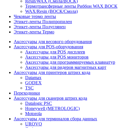
Resin/WAX (Смола/ВОСК)
Термотрансферные ленты Риббон WAX ВОСК
WAX/Resin (ВОСК/Смола)
Чековые термо ленты
Этикет-ленты Полипропилен
Этикет-ленты Полуглянец
Этикет-ленты Термо
Аксессуары для весового оборудования
Аксессуары для POS-оборудования
Аксессуары для POS дисплеев
Аксессуары для POS мониторов
Аксессуары для программируемых клавиатур
Аксессуары для ридеров магнитных карт
Аксессуары для принтеров штрих кода
Datamax
GODEX
TSC
Переходники
Аксессуары для сканеров штрих кода
Datalogic PSC
Honeywell (METROLOGIC)
Motorola
Аксессуары для терминалов сбора данных
UROVO