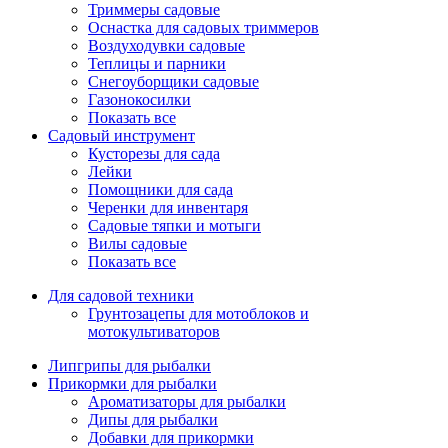
Триммеры садовые
Оснастка для садовых триммеров
Воздуходувки садовые
Теплицы и парники
Снегоуборщики садовые
Газонокосилки
Показать все
Садовый инструмент
Кусторезы для сада
Лейки
Помощники для сада
Черенки для инвентаря
Садовые тяпки и мотыги
Вилы садовые
Показать все
Для садовой техники
Грунтозацепы для мотоблоков и
мотокультиваторов
Липгрипы для рыбалки
Прикормки для рыбалки
Ароматизаторы для рыбалки
Дипы для рыбалки
Добавки для прикормки