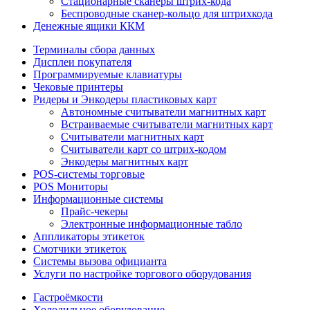
Стационарные сканеры штрих-кода
Беспроводные сканер-кольцо для штрихкода
Денежные ящики ККМ
Терминалы сбора данных
Дисплеи покупателя
Программируемые клавиатуры
Чековые принтеры
Ридеры и Энкодеры пластиковых карт
Автономные считыватели магнитных карт
Встраиваемые считыватели магнитных карт
Считыватели магнитных карт
Считыватели карт со штрих-кодом
Энкодеры магнитных карт
POS-системы торговые
POS Мониторы
Информационные системы
Прайс-чекеры
Электронные информационные табло
Аппликаторы этикеток
Смотчики этикеток
Системы вызова официанта
Услуги по настройке торгового оборудования
Гастроёмкости
Холодильное оборудование