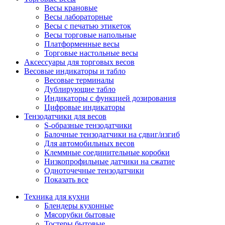
Весы крановые
Весы лабораторные
Весы с печатью этикеток
Весы торговые напольные
Платформенные весы
Торговые настольные весы
Аксессуары для торговых весов
Весовые индикаторы и табло
Весовые терминалы
Дублирующие табло
Индикаторы с функцией дозирования
Цифровые индикаторы
Тензодатчики для весов
S-образные тензодатчики
Балочные тензодатчики на сдвиг/изгиб
Для автомобильных весов
Клеммные соединительные коробки
Низкопрофильные датчики на сжатие
Одноточечные тензодатчики
Показать все
Техника для кухни
Блендеры кухонные
Мясорубки бытовые
Тостеры бытовые