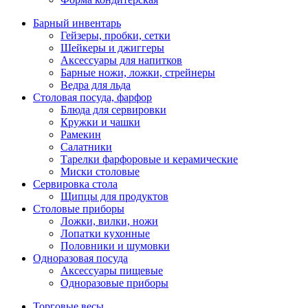
Барный инвентарь
Гейзеры, пробки, сетки
Шейкеры и джиггеры
Аксессуары для напитков
Барные ножи, ложки, стрейнеры
Ведра для льда
Столовая посуда, фарфор
Блюда для сервировки
Кружки и чашки
Рамекин
Салатники
Тарелки фарфоровые и керамические
Миски столовые
Сервировка стола
Щипцы для продуктов
Столовые приборы
Ложки, вилки, ножи
Лопатки кухонные
Половники и шумовки
Одноразовая посуда
Аксессуары пищевые
Одноразовые приборы
Торговые весы