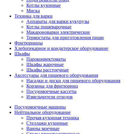
Котлы кухонные
Миска
Техника для варки
Аппараты для варки кукурузы
Котлы пищеварочные
Макароноварки электрические
Термостаты для приготовления пищи
Фритюрницы
Хлебопекарное и кондитерское оборудование
Шкафы
Пароконвектоматы
Шкафы жарочные
Шкафы расстоечные
Аксессуары для пищевого оборудования
Насадки и диски для пищевого оборудования
Корзины для фритюрниц
Посудомоечные кассеты
Измельчители отходов
Посудомоечные машины
Нейтральное оборудование
Прочая кухонная техника
Стеллажи кухонные
Ванны моечные
Столы производственные