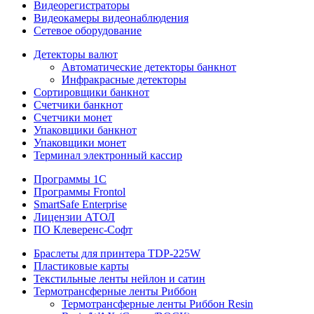
Видеорегистраторы
Видеокамеры видеонаблюдения
Сетевое оборудование
Детекторы валют
Автоматические детекторы банкнот
Инфракрасные детекторы
Сортировщики банкнот
Счетчики банкнот
Счетчики монет
Упаковщики банкнот
Упаковщики монет
Терминал электронный кассир
Программы 1C
Программы Frontol
SmartSafe Enterprise
Лицензии АТОЛ
ПО Клеверенс-Софт
Браслеты для принтера TDP-225W
Пластиковые карты
Текстильные ленты нейлон и сатин
Термотрансферные ленты Риббон
Термотрансферные ленты Риббон Resin