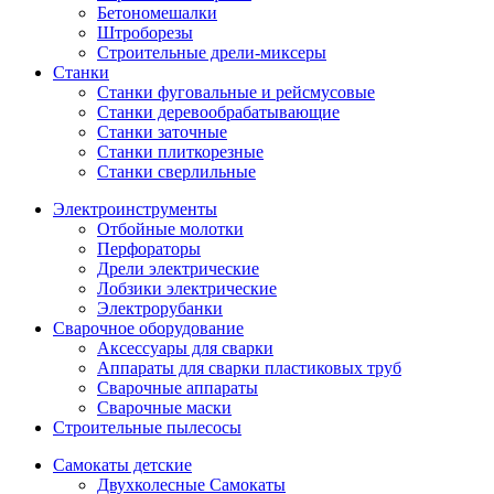
Бетономешалки
Штроборезы
Строительные дрели-миксеры
Станки
Станки фуговальные и рейсмусовые
Станки деревообрабатывающие
Станки заточные
Станки плиткорезные
Станки сверлильные
Электроинструменты
Отбойные молотки
Перфораторы
Дрели электрические
Лобзики электрические
Электрорубанки
Сварочное оборудование
Аксессуары для сварки
Аппараты для сварки пластиковых труб
Сварочные аппараты
Сварочные маски
Строительные пылесосы
Самокаты детские
Двухколесные Cамокаты