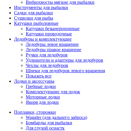
Виброхвосты мягкие для рыбалки
Инструменты для рыбалки
Садки для рыбалки
Сушилки для рыбы
Катушки рыболовные
Катушки безынерционные
Катушки проводочные
Ледобуры и комплектующие
Ледобуры левое вращение
Ледобуры правое вращение
Ручки для ледобуров
Удлинители и адаптеры для ледобуров
Чехлы для ледобуров
Шнеки для ледобуров левого вращения
Показать все
Лодки и аксессуары
Гребные лодки
Комплектующие для лодок
Моторные лодки
Якоря для лодки
Поплавки, сторожки
Waggler (для дальнего заброса)
Бомбарды для рыбалки
Для глухой оснастк