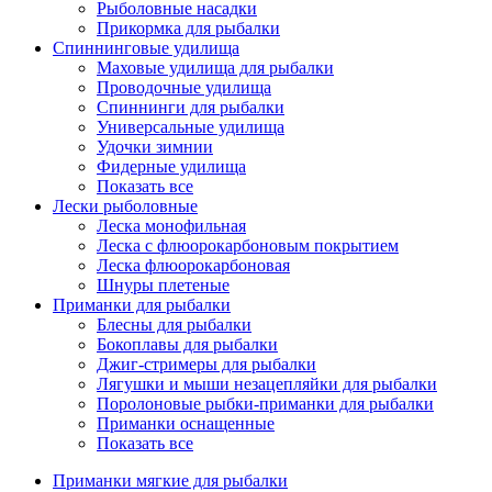
Рыболовные насадки
Прикормка для рыбалки
Спиннинговые удилища
Маховые удилища для рыбалки
Проводочные удилища
Спиннинги для рыбалки
Универсальные удилища
Удочки зимнии
Фидерные удилища
Показать все
Лески рыболовные
Леска монофильная
Леска с флюорокарбоновым покрытием
Леска флюорокарбоновая
Шнуры плетеные
Приманки для рыбалки
Блесны для рыбалки
Бокоплавы для рыбалки
Джиг-стримеры для рыбалки
Лягушки и мыши незацепляйки для рыбалки
Поролоновые рыбки-приманки для рыбалки
Приманки оснащенные
Показать все
Приманки мягкие для рыбалки