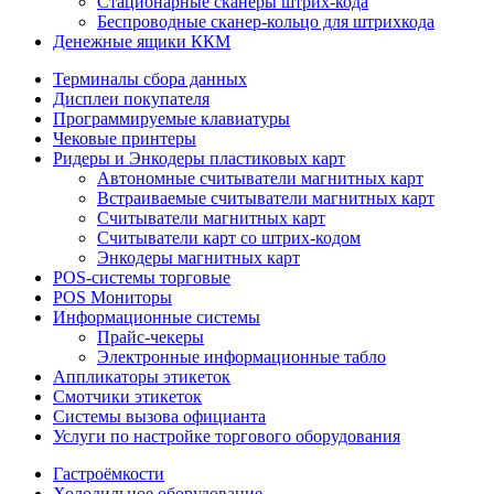
Стационарные сканеры штрих-кода
Беспроводные сканер-кольцо для штрихкода
Денежные ящики ККМ
Терминалы сбора данных
Дисплеи покупателя
Программируемые клавиатуры
Чековые принтеры
Ридеры и Энкодеры пластиковых карт
Автономные считыватели магнитных карт
Встраиваемые считыватели магнитных карт
Считыватели магнитных карт
Считыватели карт со штрих-кодом
Энкодеры магнитных карт
POS-системы торговые
POS Мониторы
Информационные системы
Прайс-чекеры
Электронные информационные табло
Аппликаторы этикеток
Смотчики этикеток
Системы вызова официанта
Услуги по настройке торгового оборудования
Гастроёмкости
Холодильное оборудование