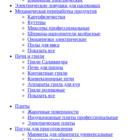
Электрические ловушки для насекомых
Механическая переработка продуктов
Картофелечистки
Куттеры
Миксеры профессиональные
Шприцы-наполнители колбасные
Овощерезки электрические
Пилы для мяса
Показать все
Печи и грили
Грили Саламандра
Печи для пиццы
Контактные грили
Конвекционные печи
Аппараты гриль для кур
Грили роликовые
Показать все
Плиты
Жарочные поверхности
Индукционные плиты профессиональные
Электрические плиты
Посуда для приготовления
Мармиты для общепита универсальные
Подогреватели блюд