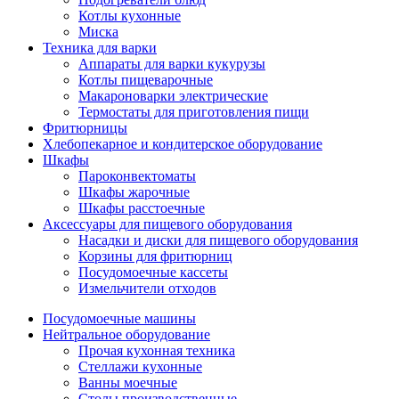
Котлы кухонные
Миска
Техника для варки
Аппараты для варки кукурузы
Котлы пищеварочные
Макароноварки электрические
Термостаты для приготовления пищи
Фритюрницы
Хлебопекарное и кондитерское оборудование
Шкафы
Пароконвектоматы
Шкафы жарочные
Шкафы расстоечные
Аксессуары для пищевого оборудования
Насадки и диски для пищевого оборудования
Корзины для фритюрниц
Посудомоечные кассеты
Измельчители отходов
Посудомоечные машины
Нейтральное оборудование
Прочая кухонная техника
Стеллажи кухонные
Ванны моечные
Столы производственные