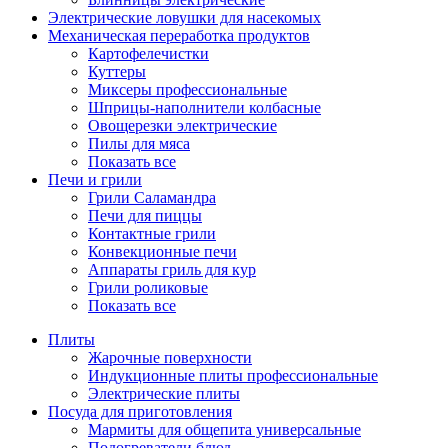
Электрические ловушки для насекомых
Механическая переработка продуктов
Картофелечистки
Куттеры
Миксеры профессиональные
Шприцы-наполнители колбасные
Овощерезки электрические
Пилы для мяса
Показать все
Печи и грили
Грили Саламандра
Печи для пиццы
Контактные грили
Конвекционные печи
Аппараты гриль для кур
Грили роликовые
Показать все
Плиты
Жарочные поверхности
Индукционные плиты профессиональные
Электрические плиты
Посуда для приготовления
Мармиты для общепита универсальные
Подогреватели блюд