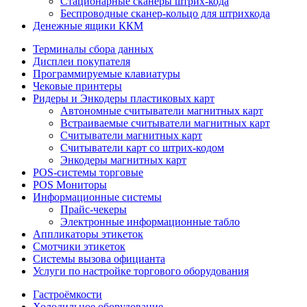
Стационарные сканеры штрих-кода
Беспроводные сканер-кольцо для штрихкода
Денежные ящики ККМ
Терминалы сбора данных
Дисплеи покупателя
Программируемые клавиатуры
Чековые принтеры
Ридеры и Энкодеры пластиковых карт
Автономные считыватели магнитных карт
Встраиваемые считыватели магнитных карт
Считыватели магнитных карт
Считыватели карт со штрих-кодом
Энкодеры магнитных карт
POS-системы торговые
POS Мониторы
Информационные системы
Прайс-чекеры
Электронные информационные табло
Аппликаторы этикеток
Смотчики этикеток
Системы вызова официанта
Услуги по настройке торгового оборудования
Гастроёмкости
Холодильное оборудование