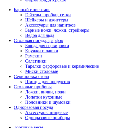
Барный инвентарь
Гейзеры, пробки, сетки
Шейкеры и джиггеры
Аксессуары для напитков
Барные ножи, ложки, стрейнеры
Ведра для льда
Столовая посуда, фарфор
Блюда для сервировки
Кружки и чашки
Рамекин
Салатники
Тарелки фарфоровые и керамические
Миски столовые
Сервировка стола
Щипцы для продуктов
Столовые приборы
Ложки, вилки, ножи
Лопатки кухонные
Половники и шумовки
Одноразовая посуда
Аксессуары пищевые
Одноразовые приборы
Торговые весы