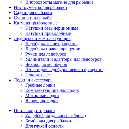
Виброхвосты мягкие для рыбалки
Инструменты для рыбалки
Садки для рыбалки
Сушилки для рыбы
Катушки рыболовные
Катушки безынерционные
Катушки проводочные
Ледобуры и комплектующие
Ледобуры левое вращение
Ледобуры правое вращение
Ручки для ледобуров
Удлинители и адаптеры для ледобуров
Чехлы для ледобуров
Шнеки для ледобуров левого вращения
Показать все
Лодки и аксессуары
Гребные лодки
Комплектующие для лодок
Моторные лодки
Якоря для лодки
Поплавки, сторожки
Waggler (для дальнего заброса)
Бомбарды для рыбалки
Для глухой оснастк