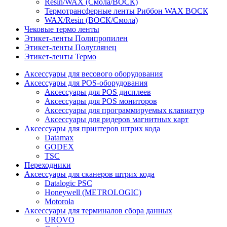
Resin/WAX (Смола/ВОСК)
Термотрансферные ленты Риббон WAX ВОСК
WAX/Resin (ВОСК/Смола)
Чековые термо ленты
Этикет-ленты Полипропилен
Этикет-ленты Полуглянец
Этикет-ленты Термо
Аксессуары для весового оборудования
Аксессуары для POS-оборудования
Аксессуары для POS дисплеев
Аксессуары для POS мониторов
Аксессуары для программируемых клавиатур
Аксессуары для ридеров магнитных карт
Аксессуары для принтеров штрих кода
Datamax
GODEX
TSC
Переходники
Аксессуары для сканеров штрих кода
Datalogic PSC
Honeywell (METROLOGIC)
Motorola
Аксессуары для терминалов сбора данных
UROVO