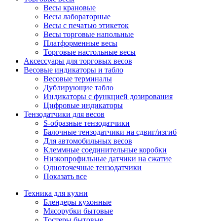
Весы крановые
Весы лабораторные
Весы с печатью этикеток
Весы торговые напольные
Платформенные весы
Торговые настольные весы
Аксессуары для торговых весов
Весовые индикаторы и табло
Весовые терминалы
Дублирующие табло
Индикаторы с функцией дозирования
Цифровые индикаторы
Тензодатчики для весов
S-образные тензодатчики
Балочные тензодатчики на сдвиг/изгиб
Для автомобильных весов
Клеммные соединительные коробки
Низкопрофильные датчики на сжатие
Одноточечные тензодатчики
Показать все
Техника для кухни
Блендеры кухонные
Мясорубки бытовые
Тостеры бытовые