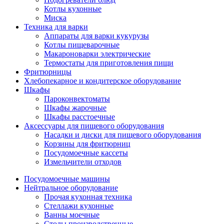
Котлы кухонные
Миска
Техника для варки
Аппараты для варки кукурузы
Котлы пищеварочные
Макароноварки электрические
Термостаты для приготовления пищи
Фритюрницы
Хлебопекарное и кондитерское оборудование
Шкафы
Пароконвектоматы
Шкафы жарочные
Шкафы расстоечные
Аксессуары для пищевого оборудования
Насадки и диски для пищевого оборудования
Корзины для фритюрниц
Посудомоечные кассеты
Измельчители отходов
Посудомоечные машины
Нейтральное оборудование
Прочая кухонная техника
Стеллажи кухонные
Ванны моечные
Столы производственные