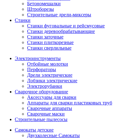
Бетономешалки
Штроборезы
Строительные дрели-миксеры
Станки
Станки фуговальные и рейсмусовые
Станки деревообрабатывающие
Станки заточные
Станки плиткорезные
Станки сверлильные
Электроинструменты
Отбойные молотки
Перфораторы
Дрели электрические
Лобзики электрические
Электрорубанки
Сварочное оборудование
Аксессуары для сварки
Аппараты для сварки пластиковых труб
Сварочные аппараты
Сварочные маски
Строительные пылесосы
Самокаты детские
Двухколесные Cамокаты