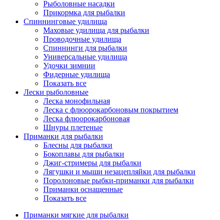
Рыболовные насадки
Прикормка для рыбалки
Спиннинговые удилища
Маховые удилища для рыбалки
Проводочные удилища
Спиннинги для рыбалки
Универсальные удилища
Удочки зимнии
Фидерные удилища
Показать все
Лески рыболовные
Леска монофильная
Леска с флюорокарбоновым покрытием
Леска флюорокарбоновая
Шнуры плетеные
Приманки для рыбалки
Блесны для рыбалки
Бокоплавы для рыбалки
Джиг-стримеры для рыбалки
Лягушки и мыши незацепляйки для рыбалки
Поролоновые рыбки-приманки для рыбалки
Приманки оснащенные
Показать все
Приманки мягкие для рыбалки