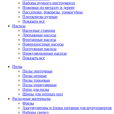
Наборы ручного инструмента
Ножовки по металлу и дереву
Пассатижи, бокорезы, тонкогубцы
Плиткорезы ручные
Показать все
Насосы
Насосные станции
Дренажные насосы
Фонтанные насосы
Поверхностные насосы
Погружные насосы
Циркуляционные насосы
Показать все
Пилы
Пилы ленточные
Пилы цепные
Пилы торцевые
Пилы циркулярные
Цепи для пилы
Шины для цепных пил
Расходные материалы
Фрезы
Аккумуляторы и блоки питания для шуруповертов
Наборы сверел