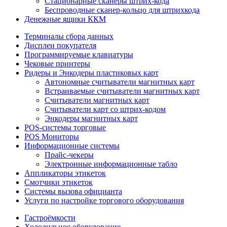
Стационарные сканеры штрих-кода
Беспроводные сканер-кольцо для штрихкода
Денежные ящики ККМ
Терминалы сбора данных
Дисплеи покупателя
Программируемые клавиатуры
Чековые принтеры
Ридеры и Энкодеры пластиковых карт
Автономные считыватели магнитных карт
Встраиваемые считыватели магнитных карт
Считыватели магнитных карт
Считыватели карт со штрих-кодом
Энкодеры магнитных карт
POS-системы торговые
POS Мониторы
Информационные системы
Прайс-чекеры
Электронные информационные табло
Аппликаторы этикеток
Смотчики этикеток
Системы вызова официанта
Услуги по настройке торгового оборудования
Гастроёмкости
Холодильное оборудование