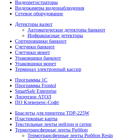
Видеорегистраторы
Видеокамеры видеонаблюдения
Сетевое оборудование
Детекторы валют
Автоматические детекторы банкнот
Инфракрасные детекторы
Сортировщики банкнот
Счетчики банкнот
Счетчики монет
Упаковщики банкнот
Упаковщики монет
Терминал электронный кассир
Программы 1C
Программы Frontol
SmartSafe Enterprise
Лицензии АТОЛ
ПО Клеверенс-Софт
Браслеты для принтера TDP-225W
Пластиковые карты
Текстильные ленты нейлон и сатин
Термотрансферные ленты Риббон
Термотрансферные ленты Риббон Resin