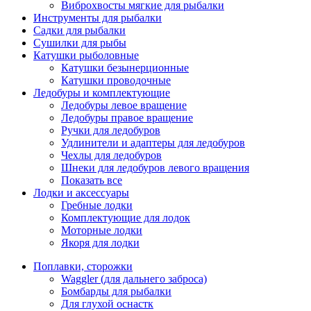
Виброхвосты мягкие для рыбалки
Инструменты для рыбалки
Садки для рыбалки
Сушилки для рыбы
Катушки рыболовные
Катушки безынерционные
Катушки проводочные
Ледобуры и комплектующие
Ледобуры левое вращение
Ледобуры правое вращение
Ручки для ледобуров
Удлинители и адаптеры для ледобуров
Чехлы для ледобуров
Шнеки для ледобуров левого вращения
Показать все
Лодки и аксессуары
Гребные лодки
Комплектующие для лодок
Моторные лодки
Якоря для лодки
Поплавки, сторожки
Waggler (для дальнего заброса)
Бомбарды для рыбалки
Для глухой оснастк