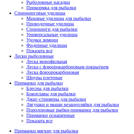
Рыболовные насадки
Прикормка для рыбалки
Спиннинговые удилища
Маховые удилища для рыбалки
Проводочные удилища
Спиннинги для рыбалки
Универсальные удилища
Удочки зимнии
Фидерные удилища
Показать все
Лески рыболовные
Леска монофильная
Леска с флюорокарбоновым покрытием
Леска флюорокарбоновая
Шнуры плетеные
Приманки для рыбалки
Блесны для рыбалки
Бокоплавы для рыбалки
Джиг-стримеры для рыбалки
Лягушки и мыши незацепляйки для рыбалки
Поролоновые рыбки-приманки для рыбалки
Приманки оснащенные
Показать все
Приманки мягкие для рыбалки