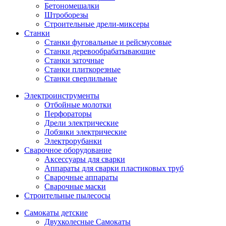
Бетономешалки
Штроборезы
Строительные дрели-миксеры
Станки
Станки фуговальные и рейсмусовые
Станки деревообрабатывающие
Станки заточные
Станки плиткорезные
Станки сверлильные
Электроинструменты
Отбойные молотки
Перфораторы
Дрели электрические
Лобзики электрические
Электрорубанки
Сварочное оборудование
Аксессуары для сварки
Аппараты для сварки пластиковых труб
Сварочные аппараты
Сварочные маски
Строительные пылесосы
Самокаты детские
Двухколесные Cамокаты