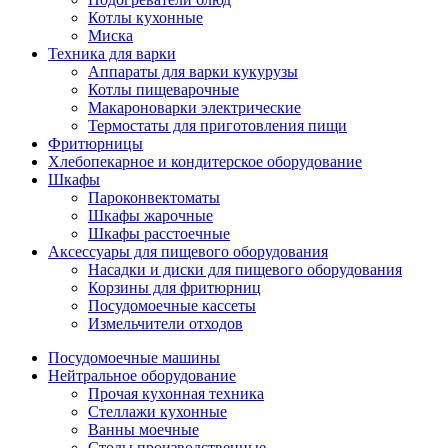
Котлы кухонные
Миска
Техника для варки
Аппараты для варки кукурузы
Котлы пищеварочные
Макароноварки электрические
Термостаты для приготовления пищи
Фритюрницы
Хлебопекарное и кондитерское оборудование
Шкафы
Пароконвектоматы
Шкафы жарочные
Шкафы расстоечные
Аксессуары для пищевого оборудования
Насадки и диски для пищевого оборудования
Корзины для фритюрниц
Посудомоечные кассеты
Измельчители отходов
Посудомоечные машины
Нейтральное оборудование
Прочая кухонная техника
Стеллажи кухонные
Ванны моечные
Столы производственные