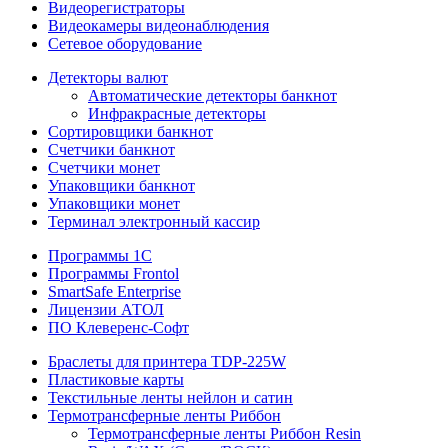
Видеорегистраторы
Видеокамеры видеонаблюдения
Сетевое оборудование
Детекторы валют
Автоматические детекторы банкнот
Инфракрасные детекторы
Сортировщики банкнот
Счетчики банкнот
Счетчики монет
Упаковщики банкнот
Упаковщики монет
Терминал электронный кассир
Программы 1C
Программы Frontol
SmartSafe Enterprise
Лицензии АТОЛ
ПО Клеверенс-Софт
Браслеты для принтера TDP-225W
Пластиковые карты
Текстильные ленты нейлон и сатин
Термотрансферные ленты Риббон
Термотрансферные ленты Риббон Resin