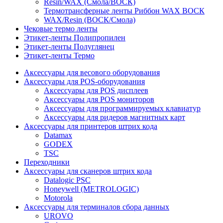
Resin/WAX (Смола/ВОСК)
Термотрансферные ленты Риббон WAX ВОСК
WAX/Resin (ВОСК/Смола)
Чековые термо ленты
Этикет-ленты Полипропилен
Этикет-ленты Полуглянец
Этикет-ленты Термо
Аксессуары для весового оборудования
Аксессуары для POS-оборудования
Аксессуары для POS дисплеев
Аксессуары для POS мониторов
Аксессуары для программируемых клавиатур
Аксессуары для ридеров магнитных карт
Аксессуары для принтеров штрих кода
Datamax
GODEX
TSC
Переходники
Аксессуары для сканеров штрих кода
Datalogic PSC
Honeywell (METROLOGIC)
Motorola
Аксессуары для терминалов сбора данных
UROVO