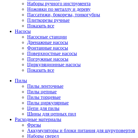
Наборы ручного инструмента
Ножовки по металлу и дереву
Пассатижи, бокорезы, тонкогубцы
Плиткорезы ручные
Показать все
Насосы
Насосные станции
Дренажные насосы
Фонтанные насосы
Поверхностные насосы
Погружные насосы
Циркуляционные насосы
Показать все
Пилы
Пилы ленточные
Пилы цепные
Пилы торцевые
Пилы циркулярные
Цепи для пилы
Шины для цепных пил
Расходные материалы
Фрезы
Аккумуляторы и блоки питания для шуруповертов
Наборы сверел