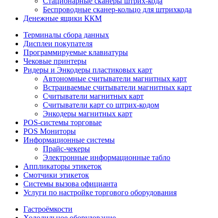
Стационарные сканеры штрих-кода
Беспроводные сканер-кольцо для штрихкода
Денежные ящики ККМ
Терминалы сбора данных
Дисплеи покупателя
Программируемые клавиатуры
Чековые принтеры
Ридеры и Энкодеры пластиковых карт
Автономные считыватели магнитных карт
Встраиваемые считыватели магнитных карт
Считыватели магнитных карт
Считыватели карт со штрих-кодом
Энкодеры магнитных карт
POS-системы торговые
POS Мониторы
Информационные системы
Прайс-чекеры
Электронные информационные табло
Аппликаторы этикеток
Смотчики этикеток
Системы вызова официанта
Услуги по настройке торгового оборудования
Гастроёмкости
Холодильное оборудование