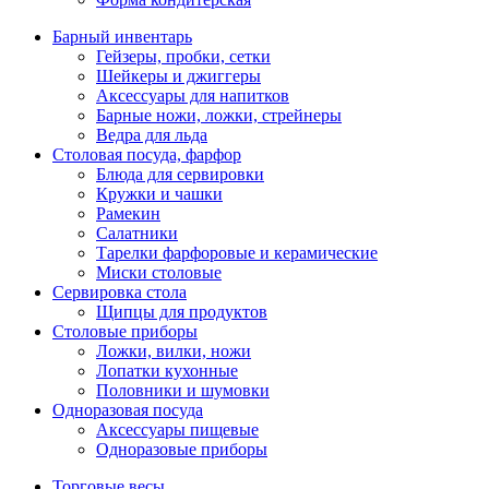
Барный инвентарь
Гейзеры, пробки, сетки
Шейкеры и джиггеры
Аксессуары для напитков
Барные ножи, ложки, стрейнеры
Ведра для льда
Столовая посуда, фарфор
Блюда для сервировки
Кружки и чашки
Рамекин
Салатники
Тарелки фарфоровые и керамические
Миски столовые
Сервировка стола
Щипцы для продуктов
Столовые приборы
Ложки, вилки, ножи
Лопатки кухонные
Половники и шумовки
Одноразовая посуда
Аксессуары пищевые
Одноразовые приборы
Торговые весы