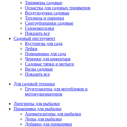
Триммеры садовые
Оснастка для садовых триммеров
Воздуходувки садовые
Теплицы и парники
Снегоуборщики садовые
Газонокосилки
Показать все
Садовый инструмент
Кусторезы для сада
Лейки
Помощники для сада
Черенки для инвентаря
Садовые тяпки и мотыги
Вилы садовые
Показать все
Для садовой техники
Грунтозацепы для мотоблоков и
мотокультиваторов
Липгрипы для рыбалки
Прикормки для рыбалки
Ароматизаторы для рыбалки
Дипы для рыбалки
Добавки для прикормки