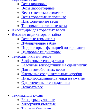
Весы крановые
Весы лабораторные
Весы с печатью этикеток
Весы торговые напольные
Платформенные весы
Торговые настольные весы
Аксессуары для торговых весов
Весовые индикаторы и табло
Весовые терминалы
Дублирующие табло
Индикаторы с функцией дозирования
Цифровые индикаторы
Тензодатчики для весов
S-образные тензодатчики
Балочные тензодатчики на сдвиг/изгиб
Для автомобильных весов
Клеммные соединительные коробки
Низкопрофильные датчики на сжатие
Одноточечные тензодатчики
Показать все
Техника для кухни
Блендеры кухонные
Мясорубки бытовые
Тостеры бытовые