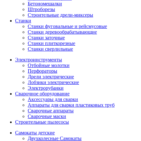
Бетономешалки
Штроборезы
Строительные дрели-миксеры
Станки
Станки фуговальные и рейсмусовые
Станки деревообрабатывающие
Станки заточные
Станки плиткорезные
Станки сверлильные
Электроинструменты
Отбойные молотки
Перфораторы
Дрели электрические
Лобзики электрические
Электрорубанки
Сварочное оборудование
Аксессуары для сварки
Аппараты для сварки пластиковых труб
Сварочные аппараты
Сварочные маски
Строительные пылесосы
Самокаты детские
Двухколесные Cамокаты