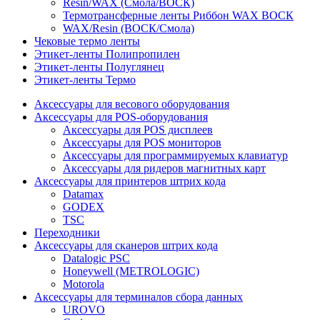
Resin/WAX (Смола/ВОСК)
Термотрансферные ленты Риббон WAX ВОСК
WAX/Resin (ВОСК/Смола)
Чековые термо ленты
Этикет-ленты Полипропилен
Этикет-ленты Полуглянец
Этикет-ленты Термо
Аксессуары для весового оборудования
Аксессуары для POS-оборудования
Аксессуары для POS дисплеев
Аксессуары для POS мониторов
Аксессуары для программируемых клавиатур
Аксессуары для ридеров магнитных карт
Аксессуары для принтеров штрих кода
Datamax
GODEX
TSC
Переходники
Аксессуары для сканеров штрих кода
Datalogic PSC
Honeywell (METROLOGIC)
Motorola
Аксессуары для терминалов сбора данных
UROVO