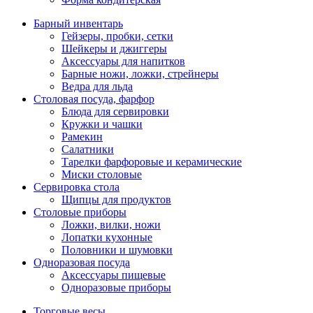
Барный инвентарь
Гейзеры, пробки, сетки
Шейкеры и джиггеры
Аксессуары для напитков
Барные ножи, ложки, стрейнеры
Ведра для льда
Столовая посуда, фарфор
Блюда для сервировки
Кружки и чашки
Рамекин
Салатники
Тарелки фарфоровые и керамические
Миски столовые
Сервировка стола
Щипцы для продуктов
Столовые приборы
Ложки, вилки, ножи
Лопатки кухонные
Половники и шумовки
Одноразовая посуда
Аксессуары пищевые
Одноразовые приборы
Торговые весы