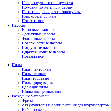
Наборы ручного инструмента
Ножовки по металлу и дереву
Пассатижи, бокорезы, тонкогубцы
Плиткорезы ручные
Показать все
Насосы
Насосные станции
Дренажные насосы
Фонтанные насосы
Поверхностные насосы
Погружные насосы
Циркуляционные насосы
Показать все
Пилы
Пилы ленточные
Пилы цепные
Пилы торцевые
Пилы циркулярные
Цепи для пилы
Шины для цепных пил
Расходные материалы
Фрезы
Аккумуляторы и блоки питания для шуруповертов
Наборы сверел