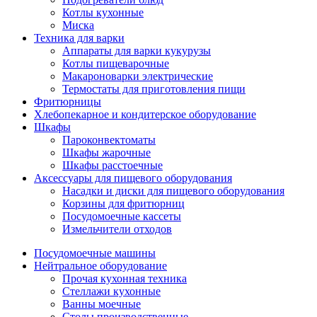
Котлы кухонные
Миска
Техника для варки
Аппараты для варки кукурузы
Котлы пищеварочные
Макароноварки электрические
Термостаты для приготовления пищи
Фритюрницы
Хлебопекарное и кондитерское оборудование
Шкафы
Пароконвектоматы
Шкафы жарочные
Шкафы расстоечные
Аксессуары для пищевого оборудования
Насадки и диски для пищевого оборудования
Корзины для фритюрниц
Посудомоечные кассеты
Измельчители отходов
Посудомоечные машины
Нейтральное оборудование
Прочая кухонная техника
Стеллажи кухонные
Ванны моечные
Столы производственные