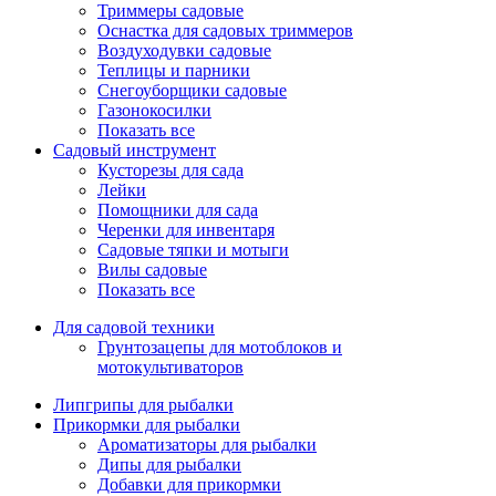
Триммеры садовые
Оснастка для садовых триммеров
Воздуходувки садовые
Теплицы и парники
Снегоуборщики садовые
Газонокосилки
Показать все
Садовый инструмент
Кусторезы для сада
Лейки
Помощники для сада
Черенки для инвентаря
Садовые тяпки и мотыги
Вилы садовые
Показать все
Для садовой техники
Грунтозацепы для мотоблоков и
мотокультиваторов
Липгрипы для рыбалки
Прикормки для рыбалки
Ароматизаторы для рыбалки
Дипы для рыбалки
Добавки для прикормки