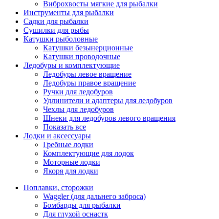
Виброхвосты мягкие для рыбалки
Инструменты для рыбалки
Садки для рыбалки
Сушилки для рыбы
Катушки рыболовные
Катушки безынерционные
Катушки проводочные
Ледобуры и комплектующие
Ледобуры левое вращение
Ледобуры правое вращение
Ручки для ледобуров
Удлинители и адаптеры для ледобуров
Чехлы для ледобуров
Шнеки для ледобуров левого вращения
Показать все
Лодки и аксессуары
Гребные лодки
Комплектующие для лодок
Моторные лодки
Якоря для лодки
Поплавки, сторожки
Waggler (для дальнего заброса)
Бомбарды для рыбалки
Для глухой оснастк