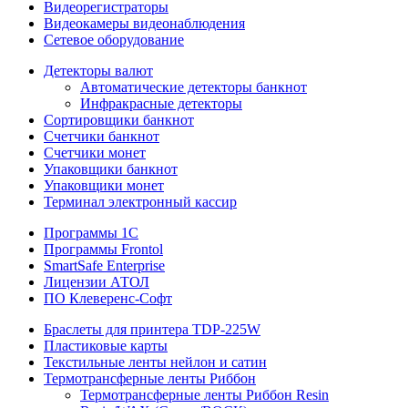
Видеорегистраторы
Видеокамеры видеонаблюдения
Сетевое оборудование
Детекторы валют
Автоматические детекторы банкнот
Инфракрасные детекторы
Сортировщики банкнот
Счетчики банкнот
Счетчики монет
Упаковщики банкнот
Упаковщики монет
Терминал электронный кассир
Программы 1C
Программы Frontol
SmartSafe Enterprise
Лицензии АТОЛ
ПО Клеверенс-Софт
Браслеты для принтера TDP-225W
Пластиковые карты
Текстильные ленты нейлон и сатин
Термотрансферные ленты Риббон
Термотрансферные ленты Риббон Resin