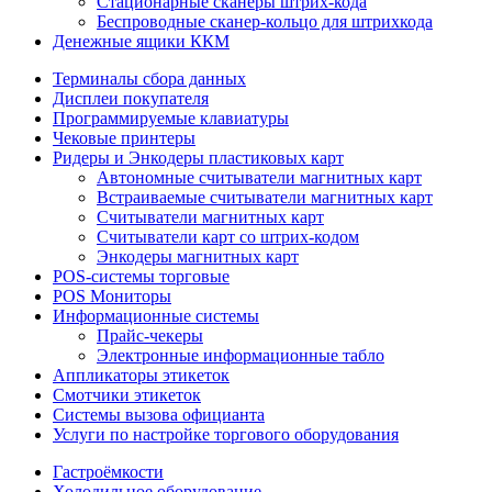
Стационарные сканеры штрих-кода
Беспроводные сканер-кольцо для штрихкода
Денежные ящики ККМ
Терминалы сбора данных
Дисплеи покупателя
Программируемые клавиатуры
Чековые принтеры
Ридеры и Энкодеры пластиковых карт
Автономные считыватели магнитных карт
Встраиваемые считыватели магнитных карт
Считыватели магнитных карт
Считыватели карт со штрих-кодом
Энкодеры магнитных карт
POS-системы торговые
POS Мониторы
Информационные системы
Прайс-чекеры
Электронные информационные табло
Аппликаторы этикеток
Смотчики этикеток
Системы вызова официанта
Услуги по настройке торгового оборудования
Гастроёмкости
Холодильное оборудование