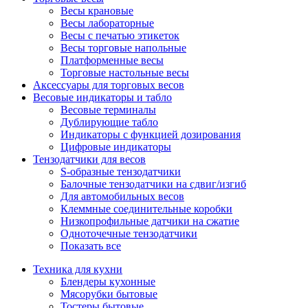
Весы крановые
Весы лабораторные
Весы с печатью этикеток
Весы торговые напольные
Платформенные весы
Торговые настольные весы
Аксессуары для торговых весов
Весовые индикаторы и табло
Весовые терминалы
Дублирующие табло
Индикаторы с функцией дозирования
Цифровые индикаторы
Тензодатчики для весов
S-образные тензодатчики
Балочные тензодатчики на сдвиг/изгиб
Для автомобильных весов
Клеммные соединительные коробки
Низкопрофильные датчики на сжатие
Одноточечные тензодатчики
Показать все
Техника для кухни
Блендеры кухонные
Мясорубки бытовые
Тостеры бытовые