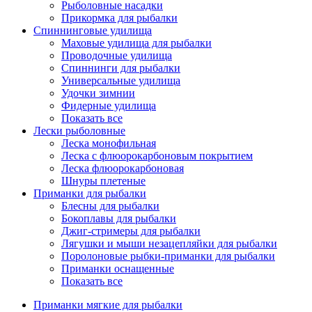
Рыболовные насадки
Прикормка для рыбалки
Спиннинговые удилища
Маховые удилища для рыбалки
Проводочные удилища
Спиннинги для рыбалки
Универсальные удилища
Удочки зимнии
Фидерные удилища
Показать все
Лески рыболовные
Леска монофильная
Леска с флюорокарбоновым покрытием
Леска флюорокарбоновая
Шнуры плетеные
Приманки для рыбалки
Блесны для рыбалки
Бокоплавы для рыбалки
Джиг-стримеры для рыбалки
Лягушки и мыши незацепляйки для рыбалки
Поролоновые рыбки-приманки для рыбалки
Приманки оснащенные
Показать все
Приманки мягкие для рыбалки