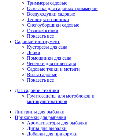
Триммеры садовые
Оснастка для садовых триммеров
Воздуходувки садовые
Теплицы и парники
Снегоуборщики садовые
Газонокосилки
Показать все
Садовый инструмент
Кусторезы для сада
Лейки
Помощники для сада
Черенки для инвентаря
Садовые тяпки и мотыги
Вилы садовые
Показать все
Для садовой техники
Грунтозацепы для мотоблоков и
мотокультиваторов
Липгрипы для рыбалки
Прикормки для рыбалки
Ароматизаторы для рыбалки
Дипы для рыбалки
Добавки для прикормки