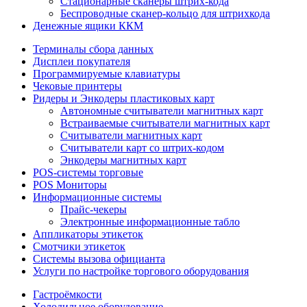
Стационарные сканеры штрих-кода
Беспроводные сканер-кольцо для штрихкода
Денежные ящики ККМ
Терминалы сбора данных
Дисплеи покупателя
Программируемые клавиатуры
Чековые принтеры
Ридеры и Энкодеры пластиковых карт
Автономные считыватели магнитных карт
Встраиваемые считыватели магнитных карт
Считыватели магнитных карт
Считыватели карт со штрих-кодом
Энкодеры магнитных карт
POS-системы торговые
POS Мониторы
Информационные системы
Прайс-чекеры
Электронные информационные табло
Аппликаторы этикеток
Смотчики этикеток
Системы вызова официанта
Услуги по настройке торгового оборудования
Гастроёмкости
Холодильное оборудование