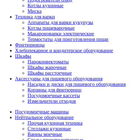
Котлы кухонные
Миска
Техника для варки
Аппараты для варки кукурузы
Котлы пищеварочные
Макароноварки электрические
Термостаты для приготовления пищи
Фритюрницы
Хлебопекарное и кондитерское оборудование
Шкафы
Пароконвектоматы
Шкафы жарочные
Шкафы расстоечные
Аксессуары для пищевого оборудования
Насадки и диски для пищевого оборудования
Корзины для фритюрниц
Посудомоечные кассеты
Измельчители отходов
Посудомоечные машины
Нейтральное оборудование
Прочая кухонная техника
Стеллажи кухонные
Ванны моечные
Столы производственные