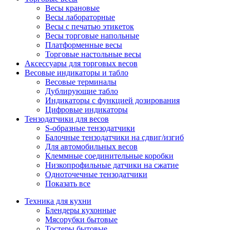
Весы крановые
Весы лабораторные
Весы с печатью этикеток
Весы торговые напольные
Платформенные весы
Торговые настольные весы
Аксессуары для торговых весов
Весовые индикаторы и табло
Весовые терминалы
Дублирующие табло
Индикаторы с функцией дозирования
Цифровые индикаторы
Тензодатчики для весов
S-образные тензодатчики
Балочные тензодатчики на сдвиг/изгиб
Для автомобильных весов
Клеммные соединительные коробки
Низкопрофильные датчики на сжатие
Одноточечные тензодатчики
Показать все
Техника для кухни
Блендеры кухонные
Мясорубки бытовые
Тостеры бытовые