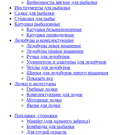
Виброхвосты мягкие для рыбалки
Инструменты для рыбалки
Садки для рыбалки
Сушилки для рыбы
Катушки рыболовные
Катушки безынерционные
Катушки проводочные
Ледобуры и комплектующие
Ледобуры левое вращение
Ледобуры правое вращение
Ручки для ледобуров
Удлинители и адаптеры для ледобуров
Чехлы для ледобуров
Шнеки для ледобуров левого вращения
Показать все
Лодки и аксессуары
Гребные лодки
Комплектующие для лодок
Моторные лодки
Якоря для лодки
Поплавки, сторожки
Waggler (для дальнего заброса)
Бомбарды для рыбалки
Для глухой оснастк