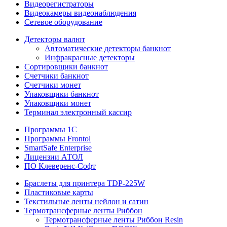
Видеорегистраторы
Видеокамеры видеонаблюдения
Сетевое оборудование
Детекторы валют
Автоматические детекторы банкнот
Инфракрасные детекторы
Сортировщики банкнот
Счетчики банкнот
Счетчики монет
Упаковщики банкнот
Упаковщики монет
Терминал электронный кассир
Программы 1C
Программы Frontol
SmartSafe Enterprise
Лицензии АТОЛ
ПО Клеверенс-Софт
Браслеты для принтера TDP-225W
Пластиковые карты
Текстильные ленты нейлон и сатин
Термотрансферные ленты Риббон
Термотрансферные ленты Риббон Resin