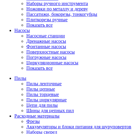
Наборы ручного инструмента
Ножовки по металлу и дереву
Пассатижи, бокорезы, тонкогубцы
Плиткорезы ручные
Показать все
Насосы
Насосные станции
Дренажные насосы
Фонтанные насосы
Поверхностные насосы
Погружные насосы
Циркуляционные насосы
Показать все
Пилы
Пилы ленточные
Пилы цепные
Пилы торцевые
Пилы циркулярные
Цепи для пилы
Шины для цепных пил
Расходные материалы
Фрезы
Аккумуляторы и блоки питания для шуруповертов
Наборы сверел