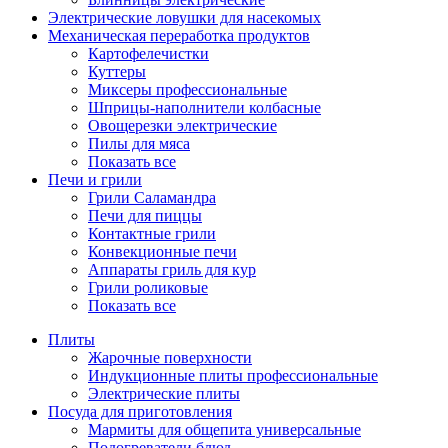
Электрические ловушки для насекомых
Механическая переработка продуктов
Картофелечистки
Куттеры
Миксеры профессиональные
Шприцы-наполнители колбасные
Овощерезки электрические
Пилы для мяса
Показать все
Печи и грили
Грили Саламандра
Печи для пиццы
Контактные грили
Конвекционные печи
Аппараты гриль для кур
Грили роликовые
Показать все
Плиты
Жарочные поверхности
Индукционные плиты профессиональные
Электрические плиты
Посуда для приготовления
Мармиты для общепита универсальные
Подогреватели блюд