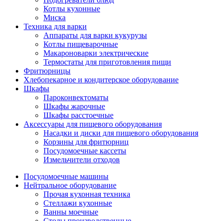
Котлы кухонные
Миска
Техника для варки
Аппараты для варки кукурузы
Котлы пищеварочные
Макароноварки электрические
Термостаты для приготовления пищи
Фритюрницы
Хлебопекарное и кондитерское оборудование
Шкафы
Пароконвектоматы
Шкафы жарочные
Шкафы расстоечные
Аксессуары для пищевого оборудования
Насадки и диски для пищевого оборудования
Корзины для фритюрниц
Посудомоечные кассеты
Измельчители отходов
Посудомоечные машины
Нейтральное оборудование
Прочая кухонная техника
Стеллажи кухонные
Ванны моечные
Столы производственные