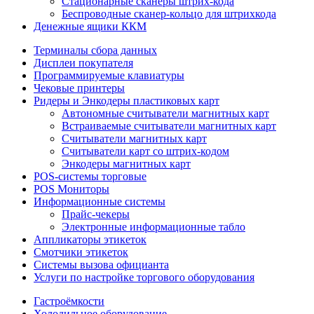
Стационарные сканеры штрих-кода
Беспроводные сканер-кольцо для штрихкода
Денежные ящики ККМ
Терминалы сбора данных
Дисплеи покупателя
Программируемые клавиатуры
Чековые принтеры
Ридеры и Энкодеры пластиковых карт
Автономные считыватели магнитных карт
Встраиваемые считыватели магнитных карт
Считыватели магнитных карт
Считыватели карт со штрих-кодом
Энкодеры магнитных карт
POS-системы торговые
POS Мониторы
Информационные системы
Прайс-чекеры
Электронные информационные табло
Аппликаторы этикеток
Смотчики этикеток
Системы вызова официанта
Услуги по настройке торгового оборудования
Гастроёмкости
Холодильное оборудование