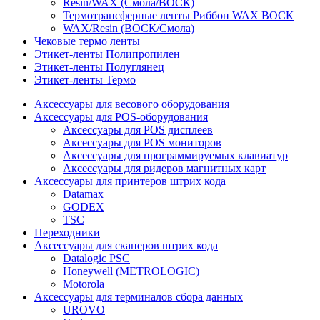
Resin/WAX (Смола/ВОСК)
Термотрансферные ленты Риббон WAX ВОСК
WAX/Resin (ВОСК/Смола)
Чековые термо ленты
Этикет-ленты Полипропилен
Этикет-ленты Полуглянец
Этикет-ленты Термо
Аксессуары для весового оборудования
Аксессуары для POS-оборудования
Аксессуары для POS дисплеев
Аксессуары для POS мониторов
Аксессуары для программируемых клавиатур
Аксессуары для ридеров магнитных карт
Аксессуары для принтеров штрих кода
Datamax
GODEX
TSC
Переходники
Аксессуары для сканеров штрих кода
Datalogic PSC
Honeywell (METROLOGIC)
Motorola
Аксессуары для терминалов сбора данных
UROVO