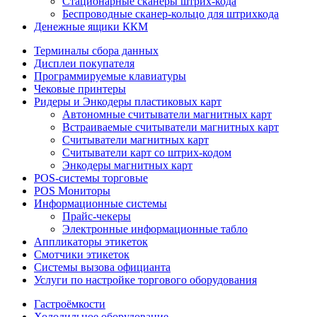
Стационарные сканеры штрих-кода
Беспроводные сканер-кольцо для штрихкода
Денежные ящики ККМ
Терминалы сбора данных
Дисплеи покупателя
Программируемые клавиатуры
Чековые принтеры
Ридеры и Энкодеры пластиковых карт
Автономные считыватели магнитных карт
Встраиваемые считыватели магнитных карт
Считыватели магнитных карт
Считыватели карт со штрих-кодом
Энкодеры магнитных карт
POS-системы торговые
POS Мониторы
Информационные системы
Прайс-чекеры
Электронные информационные табло
Аппликаторы этикеток
Смотчики этикеток
Системы вызова официанта
Услуги по настройке торгового оборудования
Гастроёмкости
Холодильное оборудование