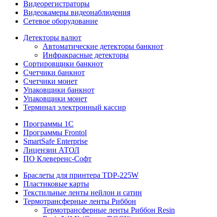
Видеорегистраторы
Видеокамеры видеонаблюдения
Сетевое оборудование
Детекторы валют
Автоматические детекторы банкнот
Инфракрасные детекторы
Сортировщики банкнот
Счетчики банкнот
Счетчики монет
Упаковщики банкнот
Упаковщики монет
Терминал электронный кассир
Программы 1C
Программы Frontol
SmartSafe Enterprise
Лицензии АТОЛ
ПО Клеверенс-Софт
Браслеты для принтера TDP-225W
Пластиковые карты
Текстильные ленты нейлон и сатин
Термотрансферные ленты Риббон
Термотрансферные ленты Риббон Resin