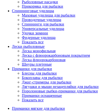
Рыболовные насадки
Прикормка для рыбалки
Спиннинговые удилища
Маховые удилища для рыбалки
Проводочные удилища
Спиннинги для рыбалки
Универсальные удилища
Удочки зимнии
Фидерные удилища
Показать все
Лески рыболовные
Леска монофильная
Леска с флюорокарбоновым покрытием
Леска флюорокарбоновая
Шнуры плетеные
Приманки для рыбалки
Блесны для рыбалки
Бокоплавы для рыбалки
Джиг-стримеры для рыбалки
Лягушки и мыши незацепляйки для рыбалки
Поролоновые рыбки-приманки для рыбалки
Приманки оснащенные
Показать все
Приманки мягкие для рыбалки