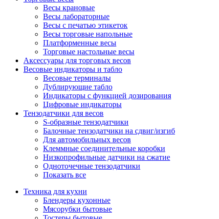
Весы крановые
Весы лабораторные
Весы с печатью этикеток
Весы торговые напольные
Платформенные весы
Торговые настольные весы
Аксессуары для торговых весов
Весовые индикаторы и табло
Весовые терминалы
Дублирующие табло
Индикаторы с функцией дозирования
Цифровые индикаторы
Тензодатчики для весов
S-образные тензодатчики
Балочные тензодатчики на сдвиг/изгиб
Для автомобильных весов
Клеммные соединительные коробки
Низкопрофильные датчики на сжатие
Одноточечные тензодатчики
Показать все
Техника для кухни
Блендеры кухонные
Мясорубки бытовые
Тостеры бытовые