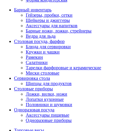
Барный инвентарь
Гейзеры, пробки, сетки
Шейкеры и джиггеры
Аксессуары для напитков
Барные ножи, ложки, стрейнеры
Ведра для льда
Столовая посуда, фарфор
Блюда для сервировки
Кружки и чашки
Рамекин
Салатники
Тарелки фарфоровые и керамические
Миски столовые
Сервировка стола
Щипцы для продуктов
Столовые приборы
Ложки, вилки, ножи
Лопатки кухонные
Половники и шумовки
Одноразовая посуда
Аксессуары пищевые
Одноразовые приборы
Торговые весы