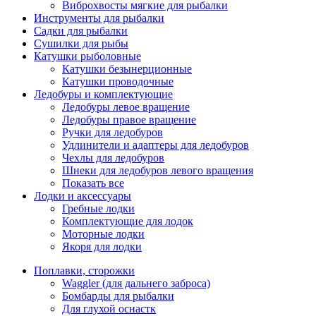
Виброхвосты мягкие для рыбалки
Инструменты для рыбалки
Садки для рыбалки
Сушилки для рыбы
Катушки рыболовные
Катушки безынерционные
Катушки проводочные
Ледобуры и комплектующие
Ледобуры левое вращение
Ледобуры правое вращение
Ручки для ледобуров
Удлинители и адаптеры для ледобуров
Чехлы для ледобуров
Шнеки для ледобуров левого вращения
Показать все
Лодки и аксессуары
Гребные лодки
Комплектующие для лодок
Моторные лодки
Якоря для лодки
Поплавки, сторожки
Waggler (для дальнего заброса)
Бомбарды для рыбалки
Для глухой оснастк