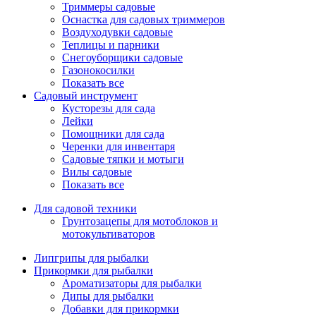
Триммеры садовые
Оснастка для садовых триммеров
Воздуходувки садовые
Теплицы и парники
Снегоуборщики садовые
Газонокосилки
Показать все
Садовый инструмент
Кусторезы для сада
Лейки
Помощники для сада
Черенки для инвентаря
Садовые тяпки и мотыги
Вилы садовые
Показать все
Для садовой техники
Грунтозацепы для мотоблоков и
мотокультиваторов
Липгрипы для рыбалки
Прикормки для рыбалки
Ароматизаторы для рыбалки
Дипы для рыбалки
Добавки для прикормки