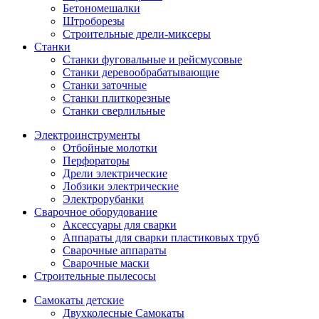
Бетономешалки
Штроборезы
Строительные дрели-миксеры
Станки
Станки фуговальные и рейсмусовые
Станки деревообрабатывающие
Станки заточные
Станки плиткорезные
Станки сверлильные
Электроинструменты
Отбойные молотки
Перфораторы
Дрели электрические
Лобзики электрические
Электрорубанки
Сварочное оборудование
Аксессуары для сварки
Аппараты для сварки пластиковых труб
Сварочные аппараты
Сварочные маски
Строительные пылесосы
Самокаты детские
Двухколесные Cамокаты