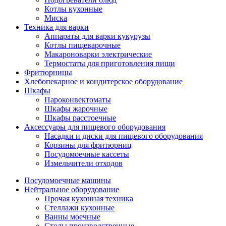
Котлы кухонные
Миска
Техника для варки
Аппараты для варки кукурузы
Котлы пищеварочные
Макароноварки электрические
Термостаты для приготовления пищи
Фритюрницы
Хлебопекарное и кондитерское оборудование
Шкафы
Пароконвектоматы
Шкафы жарочные
Шкафы расстоечные
Аксессуары для пищевого оборудования
Насадки и диски для пищевого оборудования
Корзины для фритюрниц
Посудомоечные кассеты
Измельчители отходов
Посудомоечные машины
Нейтральное оборудование
Прочая кухонная техника
Стеллажи кухонные
Ванны моечные
Столы производственные