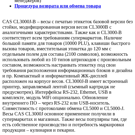
менеджеров)
Процедура возврата или обмена товара
CAS CL3000J-B – весы с печатью этикеток базовой версии без
стойки, модифицированная версия весов CL3000B с
аналогичными характеристиками. Также как и CL3000-B
соответствует всем требованиям супермаркетов. Наличие
большой памяти для товаров (10000 PLU), клавиши быстрого
вызова товаров, вместительная этикетка до 120 мм с
отдельным полем для состава (2100 символов), возможность
использовать любой из 10 типов штрихкодов с произвольным
составом, возможность настраивать этикетку под свои
требования расположения информационных блоков и дизайна
и пр. Компактный и информативный ЖК-дисплей
расположен на корпусе весов. CL3000J-B имеет встроенный
принтер, заправляемый лентой (съемный картридж не
предусмотрен). Интерфейсы RS-232, Ethernet, USB в
комплекте, модуль WiFi опционально. Обновление
внутреннего ПО – через RS-232 или USB-носитель.
Совместимость с протоколами обмена CL5000 и CL5000-J.
Весы CAS CL3000J основное применение получили в
супермаркетах и магазинах. Также весы популярны там, где
есть собственное производство и потребность маркировки
продукции – кулинария и пекарни.