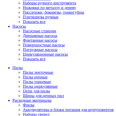
Наборы ручного инструмента
Ножовки по металлу и дереву
Пассатижи, бокорезы, тонкогубцы
Плиткорезы ручные
Показать все
Насосы
Насосные станции
Дренажные насосы
Фонтанные насосы
Поверхностные насосы
Погружные насосы
Циркуляционные насосы
Показать все
Пилы
Пилы ленточные
Пилы цепные
Пилы торцевые
Пилы циркулярные
Цепи для пилы
Шины для цепных пил
Расходные материалы
Фрезы
Аккумуляторы и блоки питания для шуруповертов
Наборы сверел