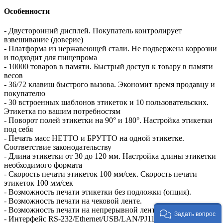
Особенности
- Двусторонний дисплей. Покупатель контролирует
взвешивание (доверие)
- Платформа из нержавеющей стали. Не подвержена коррозии
и подходит для пищепрома
- 10000 товаров в памяти. Быстрый доступ к товару в памяти
весов
- 36/72 клавиш быстрого вызова. Экономит время продавцу и
покупателю
- 30 встроенных шаблонов этикеток и 10 пользовательских.
Этикетка по вашим потребностям
- Поворот полей этикетки на 90° и 180°. Настройка этикетки
под себя
- Печать масс НЕТТО и БРУТТО на одной этикетке.
Соответствие законодательству
- Длина этикетки от 30 до 120 мм. Настройка длины этикетки
необходимого формата
- Скорость печати этикеток 100 мм/сек. Скорость печати
этикеток 100 мм/сек
- Возможность печати этикетки без подложки (опция).
- Возможность печати на чековой ленте.
- Возможность печати на непрерывной ленте (опция).
Задать вопрос
- Интерфейс RS-232/Ethernet/USB/LAN/PJ11 (wi-fi опция).