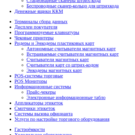
Стационарные сканеры штрих-кода
Беспроводные сканер-кольцо для штрихкода
Денежные ящики ККМ
Терминалы сбора данных
Дисплеи покупателя
Программируемые клавиатуры
Чековые принтеры
Ридеры и Энкодеры пластиковых карт
Автономные считыватели магнитных карт
Встраиваемые считыватели магнитных карт
Считыватели магнитных карт
Считыватели карт со штрих-кодом
Энкодеры магнитных карт
POS-системы торговые
POS Мониторы
Информационные системы
Прайс-чекеры
Электронные информационные табло
Аппликаторы этикеток
Смотчики этикеток
Системы вызова официанта
Услуги по настройке торгового оборудования
Гастроёмкости
Холодильное оборудование