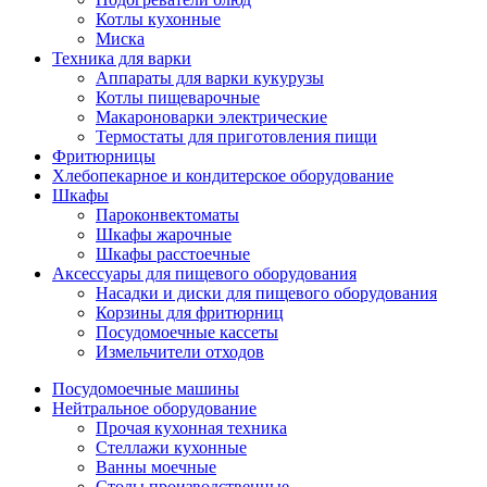
Котлы кухонные
Миска
Техника для варки
Аппараты для варки кукурузы
Котлы пищеварочные
Макароноварки электрические
Термостаты для приготовления пищи
Фритюрницы
Хлебопекарное и кондитерское оборудование
Шкафы
Пароконвектоматы
Шкафы жарочные
Шкафы расстоечные
Аксессуары для пищевого оборудования
Насадки и диски для пищевого оборудования
Корзины для фритюрниц
Посудомоечные кассеты
Измельчители отходов
Посудомоечные машины
Нейтральное оборудование
Прочая кухонная техника
Стеллажи кухонные
Ванны моечные
Столы производственные