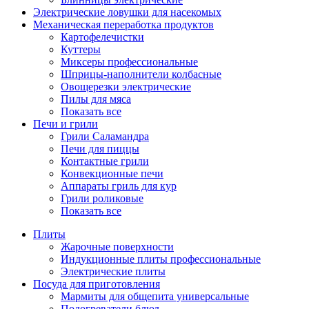
Электрические ловушки для насекомых
Механическая переработка продуктов
Картофелечистки
Куттеры
Миксеры профессиональные
Шприцы-наполнители колбасные
Овощерезки электрические
Пилы для мяса
Показать все
Печи и грили
Грили Саламандра
Печи для пиццы
Контактные грили
Конвекционные печи
Аппараты гриль для кур
Грили роликовые
Показать все
Плиты
Жарочные поверхности
Индукционные плиты профессиональные
Электрические плиты
Посуда для приготовления
Мармиты для общепита универсальные
Подогреватели блюд