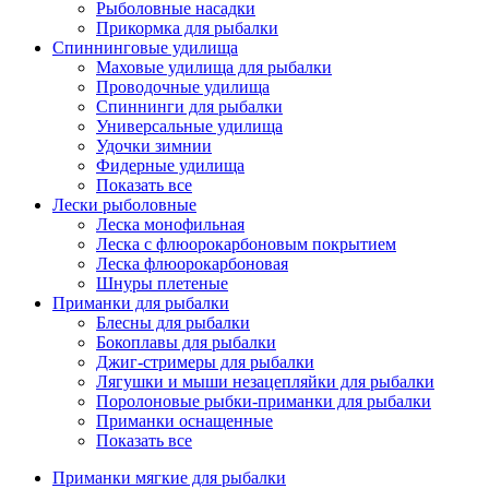
Рыболовные насадки
Прикормка для рыбалки
Спиннинговые удилища
Маховые удилища для рыбалки
Проводочные удилища
Спиннинги для рыбалки
Универсальные удилища
Удочки зимнии
Фидерные удилища
Показать все
Лески рыболовные
Леска монофильная
Леска с флюорокарбоновым покрытием
Леска флюорокарбоновая
Шнуры плетеные
Приманки для рыбалки
Блесны для рыбалки
Бокоплавы для рыбалки
Джиг-стримеры для рыбалки
Лягушки и мыши незацепляйки для рыбалки
Поролоновые рыбки-приманки для рыбалки
Приманки оснащенные
Показать все
Приманки мягкие для рыбалки