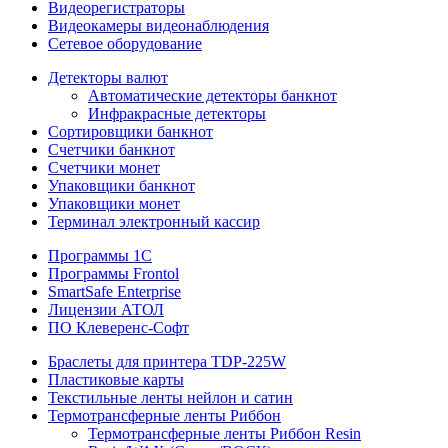
Видеорегистраторы
Видеокамеры видеонаблюдения
Сетевое оборудование
Детекторы валют
Автоматические детекторы банкнот
Инфракрасные детекторы
Сортировщики банкнот
Счетчики банкнот
Счетчики монет
Упаковщики банкнот
Упаковщики монет
Терминал электронный кассир
Программы 1C
Программы Frontol
SmartSafe Enterprise
Лицензии АТОЛ
ПО Клеверенс-Софт
Браслеты для принтера TDP-225W
Пластиковые карты
Текстильные ленты нейлон и сатин
Термотрансферные ленты Риббон
Термотрансферные ленты Риббон Resin