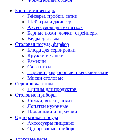
Барный инвентарь
Гейзеры, пробки, сетки
Шейкеры и джиггеры
Аксессуары для напитков
Барные ножи, ложки, стрейнеры
Ведра для льда
Столовая посуда, фарфор
Блюда для сервировки
Кружки и чашки
Рамекин
Салатники
Тарелки фарфоровые и керамические
Миски столовые
Сервировка стола
Щипцы для продуктов
Столовые приборы
Ложки, вилки, ножи
Лопатки кухонные
Половники и шумовки
Одноразовая посуда
Аксессуары пищевые
Одноразовые приборы
Торговые весы