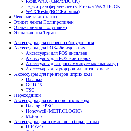
Resin/WAX (Смола/ВОСК)
Термотрансферные ленты Риббон WAX ВОСК
WAX/Resin (ВОСК/Смола)
Чековые термо ленты
Этикет-ленты Полипропилен
Этикет-ленты Полуглянец
Этикет-ленты Термо
Аксессуары для весового оборудования
Аксессуары для POS-оборудования
Аксессуары для POS дисплеев
Аксессуары для POS мониторов
Аксессуары для программируемых клавиатур
Аксессуары для ридеров магнитных карт
Аксессуары для принтеров штрих кода
Datamax
GODEX
TSC
Переходники
Аксессуары для сканеров штрих кода
Datalogic PSC
Honeywell (METROLOGIC)
Motorola
Аксессуары для терминалов сбора данных
UROVO