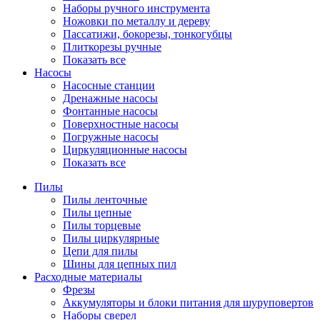
Наборы ручного инструмента
Ножовки по металлу и дереву
Пассатижи, бокорезы, тонкогубцы
Плиткорезы ручные
Показать все
Насосы
Насосные станции
Дренажные насосы
Фонтанные насосы
Поверхностные насосы
Погружные насосы
Циркуляционные насосы
Показать все
Пилы
Пилы ленточные
Пилы цепные
Пилы торцевые
Пилы циркулярные
Цепи для пилы
Шины для цепных пил
Расходные материалы
Фрезы
Аккумуляторы и блоки питания для шуруповертов
Наборы сверел