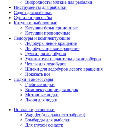
Виброхвосты мягкие для рыбалки
Инструменты для рыбалки
Садки для рыбалки
Сушилки для рыбы
Катушки рыболовные
Катушки безынерционные
Катушки проводочные
Ледобуры и комплектующие
Ледобуры левое вращение
Ледобуры правое вращение
Ручки для ледобуров
Удлинители и адаптеры для ледобуров
Чехлы для ледобуров
Шнеки для ледобуров левого вращения
Показать все
Лодки и аксессуары
Гребные лодки
Комплектующие для лодок
Моторные лодки
Якоря для лодки
Поплавки, сторожки
Waggler (для дальнего заброса)
Бомбарды для рыбалки
Для глухой оснастк