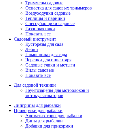
Триммеры садовые
Оснастка для садовых триммеров
Воздуходувки садовые
Теплицы и парники
Снегоуборщики садовые
Газонокосилки
Показать все
Садовый инструмент
Кусторезы для сада
Лейки
Помощники для сада
Черенки для инвентаря
Садовые тяпки и мотыги
Вилы садовые
Показать все
Для садовой техники
Грунтозацепы для мотоблоков и
мотокультиваторов
Липгрипы для рыбалки
Прикормки для рыбалки
Ароматизаторы для рыбалки
Дипы для рыбалки
Добавки для прикормки