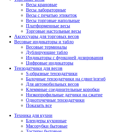
Весы крановые
Весы лабораторные
Весы с печатью этикеток
Весы торговые напольные
Платформенные весы
Торговые настольные весы
Аксессуары для торговых весов
Весовые индикаторы и табло
Весовые терминалы
Дублирующие табло
Индикаторы с функцией дозирования
Цифровые индикаторы
Тензодатчики для весов
S-образные тензодатчики
Балочные тензодатчики на сдвиг/изгиб
Для автомобильных весов
Клеммные соединительные коробки
Низкопрофильные датчики на сжатие
Одноточечные тензодатчики
Показать все
Техника для кухни
Блендеры кухонные
Мясорубки бытовые
Тостеры бытовые