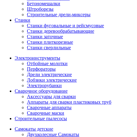
Бетономешалки
Штроборезы
Строительные дрели-миксеры
Станки
Станки фуговальные и рейсмусовые
Станки деревообрабатывающие
Станки заточные
Станки плиткорезные
Станки сверлильные
Электроинструменты
Отбойные молотки
Перфораторы
Дрели электрические
Лобзики электрические
Электрорубанки
Сварочное оборудование
Аксессуары для сварки
Аппараты для сварки пластиковых труб
Сварочные аппараты
Сварочные маски
Строительные пылесосы
Самокаты детские
Двухколесные Cамокаты