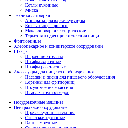
Котлы кухонные
Миска
Техника для варки
Аппараты для варки кукурузы
Котлы пищеварочные
Макароноварки электрические
Термостаты для приготовления пищи
Фритюрницы
Хлебопекарное и кондитерское оборудование
Шкафы
Пароконвектоматы
Шкафы жарочные
Шкафы расстоечные
Аксессуары для пищевого оборудования
Насадки и диски для пищевого оборудования
Корзины для фритюрниц
Посудомоечные кассеты
Измельчители отходов
Посудомоечные машины
Нейтральное оборудование
Прочая кухонная техника
Стеллажи кухонные
Ванны моечные
Столы производственные