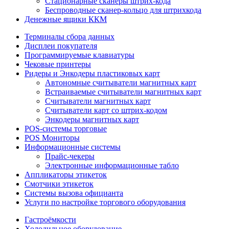
Стационарные сканеры штрих-кода
Беспроводные сканер-кольцо для штрихкода
Денежные ящики ККМ
Терминалы сбора данных
Дисплеи покупателя
Программируемые клавиатуры
Чековые принтеры
Ридеры и Энкодеры пластиковых карт
Автономные считыватели магнитных карт
Встраиваемые считыватели магнитных карт
Считыватели магнитных карт
Считыватели карт со штрих-кодом
Энкодеры магнитных карт
POS-системы торговые
POS Мониторы
Информационные системы
Прайс-чекеры
Электронные информационные табло
Аппликаторы этикеток
Смотчики этикеток
Системы вызова официанта
Услуги по настройке торгового оборудования
Гастроёмкости
Холодильное оборудование