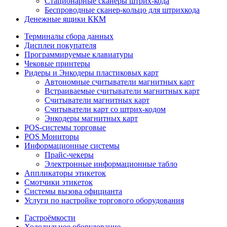
Стационарные сканеры штрих-кода
Беспроводные сканер-кольцо для штрихкода
Денежные ящики ККМ
Терминалы сбора данных
Дисплеи покупателя
Программируемые клавиатуры
Чековые принтеры
Ридеры и Энкодеры пластиковых карт
Автономные считыватели магнитных карт
Встраиваемые считыватели магнитных карт
Считыватели магнитных карт
Считыватели карт со штрих-кодом
Энкодеры магнитных карт
POS-системы торговые
POS Мониторы
Информационные системы
Прайс-чекеры
Электронные информационные табло
Аппликаторы этикеток
Смотчики этикеток
Системы вызова официанта
Услуги по настройке торгового оборудования
Гастроёмкости
Холодильное оборудование