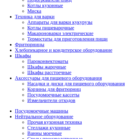
Котлы кухонные
Миска
Техника для варки
Аппараты для варки кукурузы
Котлы пищеварочные
Макароноварки электрические
Термостаты для приготовления пищи
Фритюрницы
Хлебопекарное и кондитерское оборудование
Шкафы
Пароконвектоматы
Шкафы жарочные
Шкафы расстоечные
Аксессуары для пищевого оборудования
Насадки и диски для пищевого оборудования
Корзины для фритюрниц
Посудомоечные кассеты
Измельчители отходов
Посудомоечные машины
Нейтральное оборудование
Прочая кухонная техника
Стеллажи кухонные
Ванны моечные
Столы производственные