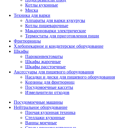
Котлы кухонные
Миска
Техника для варки
Аппараты для варки кукурузы
Котлы пищеварочные
Макароноварки электрические
Термостаты для приготовления пищи
Фритюрницы
Хлебопекарное и кондитерское оборудование
Шкафы
Пароконвектоматы
Шкафы жарочные
Шкафы расстоечные
Аксессуары для пищевого оборудования
Насадки и диски для пищевого оборудования
Корзины для фритюрниц
Посудомоечные кассеты
Измельчители отходов
Посудомоечные машины
Нейтральное оборудование
Прочая кухонная техника
Стеллажи кухонные
Ванны моечные
Столы производственные