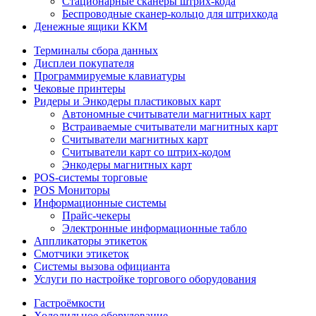
Стационарные сканеры штрих-кода
Беспроводные сканер-кольцо для штрихкода
Денежные ящики ККМ
Терминалы сбора данных
Дисплеи покупателя
Программируемые клавиатуры
Чековые принтеры
Ридеры и Энкодеры пластиковых карт
Автономные считыватели магнитных карт
Встраиваемые считыватели магнитных карт
Считыватели магнитных карт
Считыватели карт со штрих-кодом
Энкодеры магнитных карт
POS-системы торговые
POS Мониторы
Информационные системы
Прайс-чекеры
Электронные информационные табло
Аппликаторы этикеток
Смотчики этикеток
Системы вызова официанта
Услуги по настройке торгового оборудования
Гастроёмкости
Холодильное оборудование