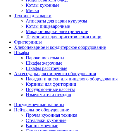
Котлы кухонные
Миска
Техника для варки
Аппараты для варки кукурузы
Котлы пищеварочные
Макароноварки электрические
Термостаты для приготовления пищи
Фритюрницы
Хлебопекарное и кондитерское оборудование
Шкафы
Пароконвектоматы
Шкафы жарочные
Шкафы расстоечные
Аксессуары для пищевого оборудования
Насадки и диски для пищевого оборудования
Корзины для фритюрниц
Посудомоечные кассеты
Измельчители отходов
Посудомоечные машины
Нейтральное оборудование
Прочая кухонная техника
Стеллажи кухонные
Ванны моечные
Столы производственные