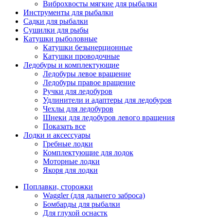
Виброхвосты мягкие для рыбалки
Инструменты для рыбалки
Садки для рыбалки
Сушилки для рыбы
Катушки рыболовные
Катушки безынерционные
Катушки проводочные
Ледобуры и комплектующие
Ледобуры левое вращение
Ледобуры правое вращение
Ручки для ледобуров
Удлинители и адаптеры для ледобуров
Чехлы для ледобуров
Шнеки для ледобуров левого вращения
Показать все
Лодки и аксессуары
Гребные лодки
Комплектующие для лодок
Моторные лодки
Якоря для лодки
Поплавки, сторожки
Waggler (для дальнего заброса)
Бомбарды для рыбалки
Для глухой оснастк