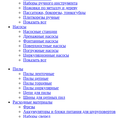
Наборы ручного инструмента
Ножовки по металлу и дереву
Пассатижи, бокорезы, тонкогубцы
Плиткорезы ручные
Показать все
Насосы
Насосные станции
Дренажные насосы
Фонтанные насосы
Поверхностные насосы
Погружные насосы
Циркуляционные насосы
Показать все
Пилы
Пилы ленточные
Пилы цепные
Пилы торцевые
Пилы циркулярные
Цепи для пилы
Шины для цепных пил
Расходные материалы
Фрезы
Аккумуляторы и блоки питания для шуруповертов
Наборы сверел