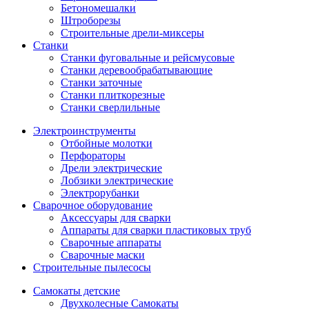
Бетономешалки
Штроборезы
Строительные дрели-миксеры
Станки
Станки фуговальные и рейсмусовые
Станки деревообрабатывающие
Станки заточные
Станки плиткорезные
Станки сверлильные
Электроинструменты
Отбойные молотки
Перфораторы
Дрели электрические
Лобзики электрические
Электрорубанки
Сварочное оборудование
Аксессуары для сварки
Аппараты для сварки пластиковых труб
Сварочные аппараты
Сварочные маски
Строительные пылесосы
Самокаты детские
Двухколесные Cамокаты