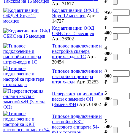
₽
Арт. 31677
Код активации ОФД-Я
950
Ярус 12 месяцев
Арт.
₽
14727
1
Код активации ОФД
400
СБИС на 15 месяцев
Арт. 36902
₽
Типовое подключение и
4
настройка сканера
000
штрих-кода к 1С
Арт.
₽
30454
5
Типовое подключение и
000
настройка принтера
штрих-кода
Арт. 32253
₽
5
Перерегистрация онлайн
000
кассы с заменой ФН
(Замена ФН)
Арт. 61962
₽
Типовое подключение и
5
настройка ККТ
500
кассового аппарата 54-
ФЗ к торговой
₽