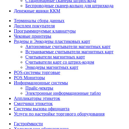
Стационарные сканеры штрих-кода
Беспроводные сканер-кольцо для штрихкода
Денежные ящики ККМ
Терминалы сбора данных
Дисплеи покупателя
Программируемые клавиатуры
Чековые принтеры
Ридеры и Энкодеры пластиковых карт
Автономные считыватели магнитных карт
Встраиваемые считыватели магнитных карт
Считыватели магнитных карт
Считыватели карт со штрих-кодом
Энкодеры магнитных карт
POS-системы торговые
POS Мониторы
Информационные системы
Прайс-чекеры
Электронные информационные табло
Аппликаторы этикеток
Смотчики этикеток
Системы вызова официанта
Услуги по настройке торгового оборудования
Гастроёмкости
Холодильное оборудование