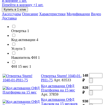
В корзине 1 шт.
Перейти в корзину
+1 шт.
Купить в 1 клик
Аксессуары
Описание
Характеристики
Модификации
Видео
Доставка
Отвертка
1
Код активации
4
Услуги
5
Накопитель ФН
1
ФН 15 мес
1
148
Отвертка Sturm! 1040-01-
PH1-75
Арт. 83533
₽
Код активации ОФД
820
Платформа на 15 мес
₽
Арт. 37859
Код активации ОФД
930
Такском на 15 месяцев