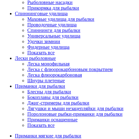
Рыболовные насадки
Прикормка для рыбалки
Спиннинговые удилища
Маховые удилища для рыбалки
Проводочные удилища
Спиннинги для рыбалки
Универсальные удилища
Удочки зимнии
Фидерные удилища
Показать все
Лески рыболовные
Леска монофильная
Леска с флюорокарбоновым покрытием
Леска флюорокарбоновая
Шнуры плетеные
Приманки для рыбалки
Блесны для рыбалки
Бокоплавы для рыбалки
Джиг-стримеры для рыбалки
Лягушки и мыши незацепляйки для рыбалки
Поролоновые рыбки-приманки для рыбалки
Приманки оснащенные
Показать все
Приманки мягкие для рыбалки