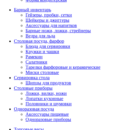
Барный инвентарь
Гейзеры, пробки, сетки
Шейкеры и джиггеры
Аксессуары для напитков
Барные ножи, ложки, стрейнеры
Ведра для льда
Столовая посуда, фарфор
Блюда для сервировки
Кружки и чашки
Рамекин
Салатники
Тарелки фарфоровые и керамические
Миски столовые
Сервировка стола
Щипцы для продуктов
Столовые приборы
Ложки, вилки, ножи
Лопатки кухонные
Половники и шумовки
Одноразовая посуда
Аксессуары пищевые
Одноразовые приборы
Торговые весы