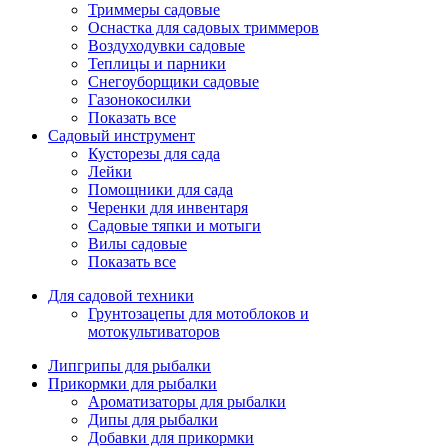
Триммеры садовые
Оснастка для садовых триммеров
Воздуходувки садовые
Теплицы и парники
Снегоуборщики садовые
Газонокосилки
Показать все
Садовый инструмент
Кусторезы для сада
Лейки
Помощники для сада
Черенки для инвентаря
Садовые тяпки и мотыги
Вилы садовые
Показать все
Для садовой техники
Грунтозацепы для мотоблоков и
мотокультиваторов
Липгрипы для рыбалки
Прикормки для рыбалки
Ароматизаторы для рыбалки
Дипы для рыбалки
Добавки для прикормки