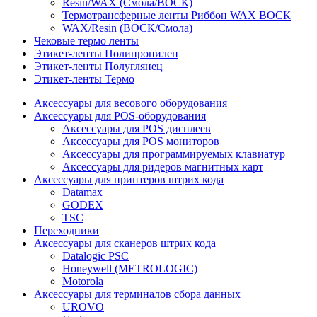
Resin/WAX (Смола/ВОСК)
Термотрансферные ленты Риббон WAX ВОСК
WAX/Resin (ВОСК/Смола)
Чековые термо ленты
Этикет-ленты Полипропилен
Этикет-ленты Полуглянец
Этикет-ленты Термо
Аксессуары для весового оборудования
Аксессуары для POS-оборудования
Аксессуары для POS дисплеев
Аксессуары для POS мониторов
Аксессуары для программируемых клавиатур
Аксессуары для ридеров магнитных карт
Аксессуары для принтеров штрих кода
Datamax
GODEX
TSC
Переходники
Аксессуары для сканеров штрих кода
Datalogic PSC
Honeywell (METROLOGIC)
Motorola
Аксессуары для терминалов сбора данных
UROVO