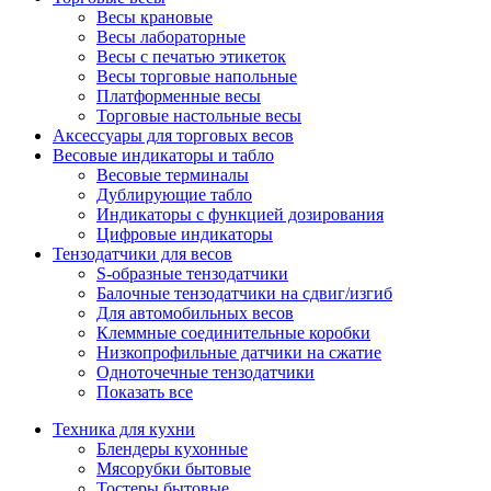
Весы крановые
Весы лабораторные
Весы с печатью этикеток
Весы торговые напольные
Платформенные весы
Торговые настольные весы
Аксессуары для торговых весов
Весовые индикаторы и табло
Весовые терминалы
Дублирующие табло
Индикаторы с функцией дозирования
Цифровые индикаторы
Тензодатчики для весов
S-образные тензодатчики
Балочные тензодатчики на сдвиг/изгиб
Для автомобильных весов
Клеммные соединительные коробки
Низкопрофильные датчики на сжатие
Одноточечные тензодатчики
Показать все
Техника для кухни
Блендеры кухонные
Мясорубки бытовые
Тостеры бытовые