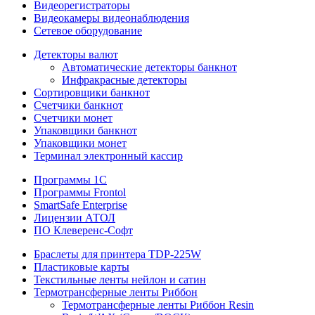
Видеорегистраторы
Видеокамеры видеонаблюдения
Сетевое оборудование
Детекторы валют
Автоматические детекторы банкнот
Инфракрасные детекторы
Сортировщики банкнот
Счетчики банкнот
Счетчики монет
Упаковщики банкнот
Упаковщики монет
Терминал электронный кассир
Программы 1C
Программы Frontol
SmartSafe Enterprise
Лицензии АТОЛ
ПО Клеверенс-Софт
Браслеты для принтера TDP-225W
Пластиковые карты
Текстильные ленты нейлон и сатин
Термотрансферные ленты Риббон
Термотрансферные ленты Риббон Resin