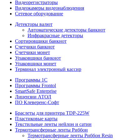
Видеорегистраторы
Видеокамеры видеонаблюдения
Сетевое оборудование
Детекторы валют
Автоматические детекторы банкнот
Инфракрасные детекторы
Сортировщики банкнот
Счетчики банкнот
Счетчики монет
Упаковщики банкнот
Упаковщики монет
Терминал электронный кассир
Программы 1C
Программы Frontol
SmartSafe Enterprise
Лицензии АТОЛ
ПО Клеверенс-Софт
Браслеты для принтера TDP-225W
Пластиковые карты
Текстильные ленты нейлон и сатин
Термотрансферные ленты Риббон
Термотрансферные ленты Риббон Resin