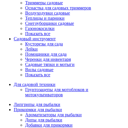
Триммеры садовые
Оснастка для садовых триммеров
Воздуходувки садовые
Теплицы и парники
Снегоуборщики садовые
Газонокосилки
Показать все
Садовый инструмент
Кусторезы для сада
Лейки
Помощники для сада
Черенки для инвентаря
Садовые тяпки и мотыги
Вилы садовые
Показать все
Для садовой техники
Грунтозацепы для мотоблоков и
мотокультиваторов
Липгрипы для рыбалки
Прикормки для рыбалки
Ароматизаторы для рыбалки
Дипы для рыбалки
Добавки для прикормки