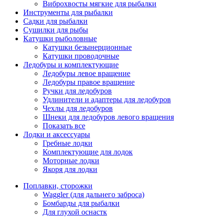
Виброхвосты мягкие для рыбалки
Инструменты для рыбалки
Садки для рыбалки
Сушилки для рыбы
Катушки рыболовные
Катушки безынерционные
Катушки проводочные
Ледобуры и комплектующие
Ледобуры левое вращение
Ледобуры правое вращение
Ручки для ледобуров
Удлинители и адаптеры для ледобуров
Чехлы для ледобуров
Шнеки для ледобуров левого вращения
Показать все
Лодки и аксессуары
Гребные лодки
Комплектующие для лодок
Моторные лодки
Якоря для лодки
Поплавки, сторожки
Waggler (для дальнего заброса)
Бомбарды для рыбалки
Для глухой оснастк