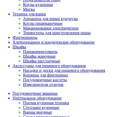
Котлы кухонные
Миска
Техника для варки
Аппараты для варки кукурузы
Котлы пищеварочные
Макароноварки электрические
Термостаты для приготовления пищи
Фритюрницы
Хлебопекарное и кондитерское оборудование
Шкафы
Пароконвектоматы
Шкафы жарочные
Шкафы расстоечные
Аксессуары для пищевого оборудования
Насадки и диски для пищевого оборудования
Корзины для фритюрниц
Посудомоечные кассеты
Измельчители отходов
Посудомоечные машины
Нейтральное оборудование
Прочая кухонная техника
Стеллажи кухонные
Ванны моечные
Столы производственные