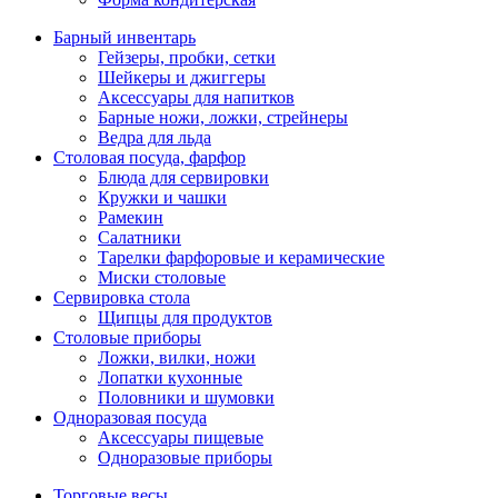
Барный инвентарь
Гейзеры, пробки, сетки
Шейкеры и джиггеры
Аксессуары для напитков
Барные ножи, ложки, стрейнеры
Ведра для льда
Столовая посуда, фарфор
Блюда для сервировки
Кружки и чашки
Рамекин
Салатники
Тарелки фарфоровые и керамические
Миски столовые
Сервировка стола
Щипцы для продуктов
Столовые приборы
Ложки, вилки, ножи
Лопатки кухонные
Половники и шумовки
Одноразовая посуда
Аксессуары пищевые
Одноразовые приборы
Торговые весы