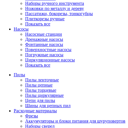
Наборы ручного инструмента
Ножовки по металлу и дереву
Пассатижи, бокорезы, тонкогубцы
Плиткорезы ручные
Показать все
Насосы
Насосные станции
Дренажные насосы
Фонтанные насосы
Поверхностные насосы
Погружные насосы
Циркуляционные насосы
Показать все
Пилы
Пилы ленточные
Пилы цепные
Пилы торцевые
Пилы циркулярные
Цепи для пилы
Шины для цепных пил
Расходные материалы
Фрезы
Аккумуляторы и блоки питания для шуруповертов
Наборы сверел