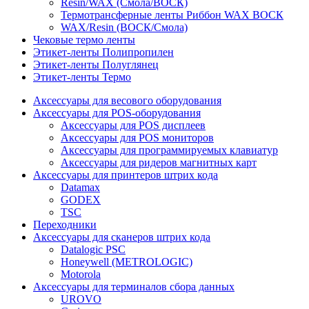
Resin/WAX (Смола/ВОСК)
Термотрансферные ленты Риббон WAX ВОСК
WAX/Resin (ВОСК/Смола)
Чековые термо ленты
Этикет-ленты Полипропилен
Этикет-ленты Полуглянец
Этикет-ленты Термо
Аксессуары для весового оборудования
Аксессуары для POS-оборудования
Аксессуары для POS дисплеев
Аксессуары для POS мониторов
Аксессуары для программируемых клавиатур
Аксессуары для ридеров магнитных карт
Аксессуары для принтеров штрих кода
Datamax
GODEX
TSC
Переходники
Аксессуары для сканеров штрих кода
Datalogic PSC
Honeywell (METROLOGIC)
Motorola
Аксессуары для терминалов сбора данных
UROVO