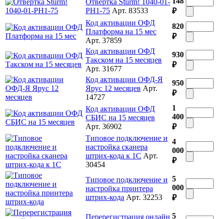
148
Отвертка Sturm! 1040-01-
PH1-75
Арт. 83533
₽
Код активации ОФД
820
Платформа на 15 мес
₽
Арт. 37859
Код активации ОФД
930
Такском на 15 месяцев
₽
Арт. 31677
Код активации ОФД-Я
950
Ярус 12 месяцев
Арт.
₽
14727
1
Код активации ОФД
400
СБИС на 15 месяцев
Арт. 36902
₽
Типовое подключение и
4
настройка сканера
000
штрих-кода к 1С
Арт.
₽
30454
5
Типовое подключение и
000
настройка принтера
штрих-кода
Арт. 32253
₽
5
Перерегистрация онлайн