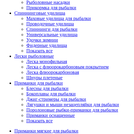
Рыболовные насадки
Прикормка для рыбалки
Спиннинговые удилища
Маховые удилища для рыбалки
Проводочные удилища
Спиннинги для рыбалки
Универсальные удилища
Удочки зимнии
Фидерные удилища
Показать все
Лески рыболовные
Леска монофильная
Леска с флюорокарбоновым покрытием
Леска флюорокарбоновая
Шнуры плетеные
Приманки для рыбалки
Блесны для рыбалки
Бокоплавы для рыбалки
Джиг-стримеры для рыбалки
Лягушки и мыши незацепляйки для рыбалки
Поролоновые рыбки-приманки для рыбалки
Приманки оснащенные
Показать все
Приманки мягкие для рыбалки