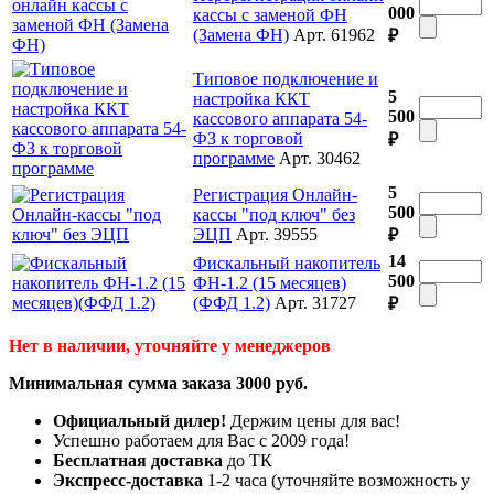
000
кассы с заменой ФН
(Замена ФН)
Арт. 61962
₽
Типовое подключение и
5
настройка ККТ
500
кассового аппарата 54-
ФЗ к торговой
₽
программе
Арт. 30462
5
Регистрация Онлайн-
500
кассы "под ключ" без
ЭЦП
Арт. 39555
₽
14
Фискальный накопитель
500
ФН-1.2 (15 месяцев)
(ФФД 1.2)
Арт. 31727
₽
Нет в наличии, уточняйте у менеджеров
Минимальная сумма заказа 3000 руб.
Официальный дилер!
Держим цены для вас!
Успешно работаем для Вас с 2009 года!
Бесплатная доставка
до ТК
Экспресс-доставка
1-2 часа (уточняйте возможность у