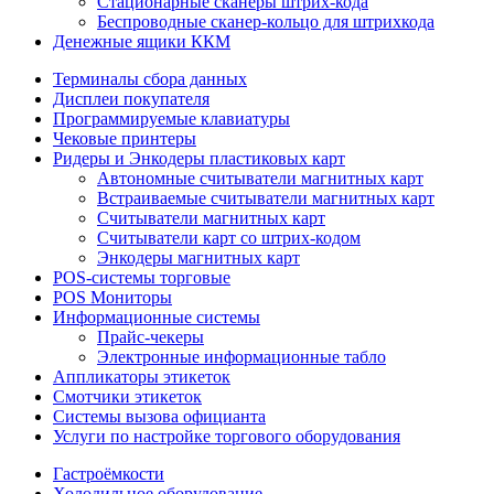
Стационарные сканеры штрих-кода
Беспроводные сканер-кольцо для штрихкода
Денежные ящики ККМ
Терминалы сбора данных
Дисплеи покупателя
Программируемые клавиатуры
Чековые принтеры
Ридеры и Энкодеры пластиковых карт
Автономные считыватели магнитных карт
Встраиваемые считыватели магнитных карт
Считыватели магнитных карт
Считыватели карт со штрих-кодом
Энкодеры магнитных карт
POS-системы торговые
POS Мониторы
Информационные системы
Прайс-чекеры
Электронные информационные табло
Аппликаторы этикеток
Смотчики этикеток
Системы вызова официанта
Услуги по настройке торгового оборудования
Гастроёмкости
Холодильное оборудование