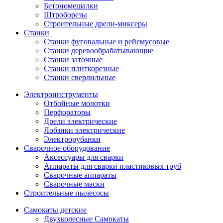
Бетономешалки
Штроборезы
Строительные дрели-миксеры
Станки
Станки фуговальные и рейсмусовые
Станки деревообрабатывающие
Станки заточные
Станки плиткорезные
Станки сверлильные
Электроинструменты
Отбойные молотки
Перфораторы
Дрели электрические
Лобзики электрические
Электрорубанки
Сварочное оборудование
Аксессуары для сварки
Аппараты для сварки пластиковых труб
Сварочные аппараты
Сварочные маски
Строительные пылесосы
Самокаты детские
Двухколесные Cамокаты