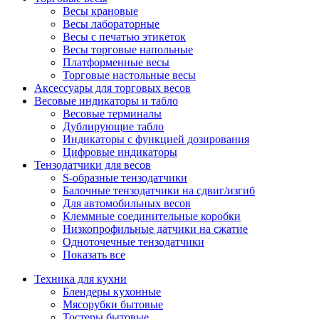
Весы крановые
Весы лабораторные
Весы с печатью этикеток
Весы торговые напольные
Платформенные весы
Торговые настольные весы
Аксессуары для торговых весов
Весовые индикаторы и табло
Весовые терминалы
Дублирующие табло
Индикаторы с функцией дозирования
Цифровые индикаторы
Тензодатчики для весов
S-образные тензодатчики
Балочные тензодатчики на сдвиг/изгиб
Для автомобильных весов
Клеммные соединительные коробки
Низкопрофильные датчики на сжатие
Одноточечные тензодатчики
Показать все
Техника для кухни
Блендеры кухонные
Мясорубки бытовые
Тостеры бытовые