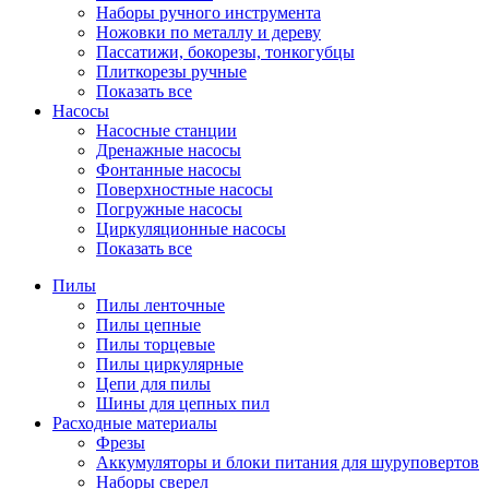
Наборы ручного инструмента
Ножовки по металлу и дереву
Пассатижи, бокорезы, тонкогубцы
Плиткорезы ручные
Показать все
Насосы
Насосные станции
Дренажные насосы
Фонтанные насосы
Поверхностные насосы
Погружные насосы
Циркуляционные насосы
Показать все
Пилы
Пилы ленточные
Пилы цепные
Пилы торцевые
Пилы циркулярные
Цепи для пилы
Шины для цепных пил
Расходные материалы
Фрезы
Аккумуляторы и блоки питания для шуруповертов
Наборы сверел