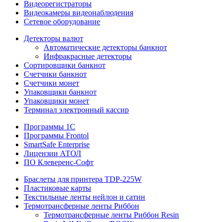
Видеорегистраторы
Видеокамеры видеонаблюдения
Сетевое оборудование
Детекторы валют
Автоматические детекторы банкнот
Инфракрасные детекторы
Сортировщики банкнот
Счетчики банкнот
Счетчики монет
Упаковщики банкнот
Упаковщики монет
Терминал электронный кассир
Программы 1C
Программы Frontol
SmartSafe Enterprise
Лицензии АТОЛ
ПО Клеверенс-Софт
Браслеты для принтера TDP-225W
Пластиковые карты
Текстильные ленты нейлон и сатин
Термотрансферные ленты Риббон
Термотрансферные ленты Риббон Resin