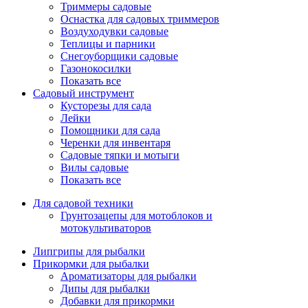
Триммеры садовые
Оснастка для садовых триммеров
Воздуходувки садовые
Теплицы и парники
Снегоуборщики садовые
Газонокосилки
Показать все
Садовый инструмент
Кусторезы для сада
Лейки
Помощники для сада
Черенки для инвентаря
Садовые тяпки и мотыги
Вилы садовые
Показать все
Для садовой техники
Грунтозацепы для мотоблоков и
мотокультиваторов
Липгрипы для рыбалки
Прикормки для рыбалки
Ароматизаторы для рыбалки
Дипы для рыбалки
Добавки для прикормки