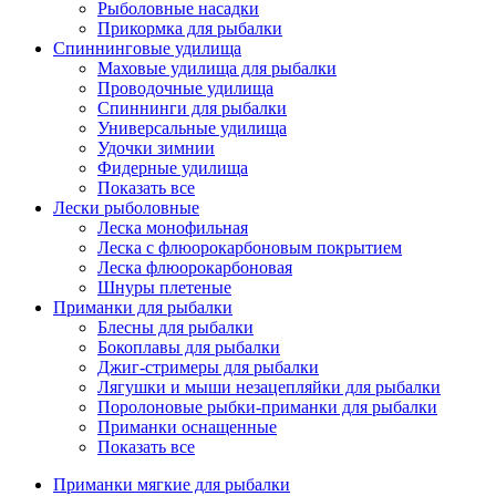
Рыболовные насадки
Прикормка для рыбалки
Спиннинговые удилища
Маховые удилища для рыбалки
Проводочные удилища
Спиннинги для рыбалки
Универсальные удилища
Удочки зимнии
Фидерные удилища
Показать все
Лески рыболовные
Леска монофильная
Леска с флюорокарбоновым покрытием
Леска флюорокарбоновая
Шнуры плетеные
Приманки для рыбалки
Блесны для рыбалки
Бокоплавы для рыбалки
Джиг-стримеры для рыбалки
Лягушки и мыши незацепляйки для рыбалки
Поролоновые рыбки-приманки для рыбалки
Приманки оснащенные
Показать все
Приманки мягкие для рыбалки