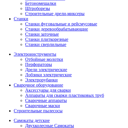
Бетономешалки
Штроборезы
Строительные дрели-миксеры
Станки
Станки фуговальные и рейсмусовые
Станки деревообрабатывающие
Станки заточные
Станки плиткорезные
Станки сверлильные
Электроинструменты
Отбойные молотки
Перфораторы
Дрели электрические
Лобзики электрические
Электрорубанки
Сварочное оборудование
Аксессуары для сварки
Аппараты для сварки пластиковых труб
Сварочные аппараты
Сварочные маски
Строительные пылесосы
Самокаты детские
Двухколесные Cамокаты