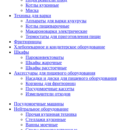
Котлы кухонные
Миска
Техника для варки
Аппараты для варки кукурузы
Котлы пищеварочные
Макароноварки электрические
Термостаты для приготовления пищи
Фритюрницы
Хлебопекарное и кондитерское оборудование
Шкафы
Пароконвектоматы
Шкафы жарочные
Шкафы расстоечные
Аксессуары для пищевого оборудования
Насадки и диски для пищевого оборудования
Корзины для фритюрниц
Посудомоечные кассеты
Измельчители отходов
Посудомоечные машины
Нейтральное оборудование
Прочая кухонная техника
Стеллажи кухонные
Ванны моечные
Столы производственные