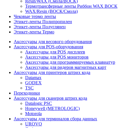
Resin/WAX (Смола/ВОСК)
Термотрансферные ленты Риббон WAX ВОСК
WAX/Resin (ВОСК/Смола)
Чековые термо ленты
Этикет-ленты Полипропилен
Этикет-ленты Полуглянец
Этикет-ленты Термо
Аксессуары для весового оборудования
Аксессуары для POS-оборудования
Аксессуары для POS дисплеев
Аксессуары для POS мониторов
Аксессуары для программируемых клавиатур
Аксессуары для ридеров магнитных карт
Аксессуары для принтеров штрих кода
Datamax
GODEX
TSC
Переходники
Аксессуары для сканеров штрих кода
Datalogic PSC
Honeywell (METROLOGIC)
Motorola
Аксессуары для терминалов сбора данных
UROVO