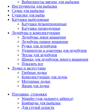
Виброхвосты мягкие для рыбалки
Инструменты для рыбалки
Садки для рыбалки
Сушилки для рыбы
Катушки рыболовные
Катушки безынерционные
Катушки проводочные
Ледобуры и комплектующие
Ледобуры левое вращение
Ледобуры правое вращение
Ручки для ледобуров
Удлинители и адаптеры для ледобуров
Чехлы для ледобуров
Шнеки для ледобуров левого вращения
Показать все
Лодки и аксессуары
Гребные лодки
Комплектующие для лодок
Моторные лодки
Якоря для лодки
Поплавки, сторожки
Waggler (для дальнего заброса)
Бомбарды для рыбалки
Для глухой оснастк