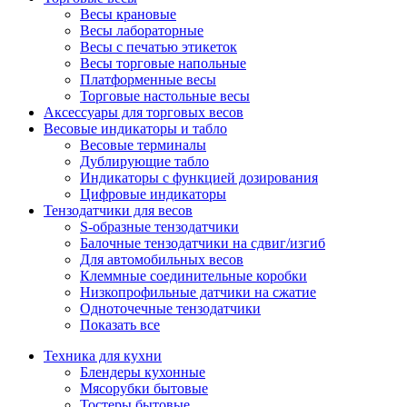
Весы крановые
Весы лабораторные
Весы с печатью этикеток
Весы торговые напольные
Платформенные весы
Торговые настольные весы
Аксессуары для торговых весов
Весовые индикаторы и табло
Весовые терминалы
Дублирующие табло
Индикаторы с функцией дозирования
Цифровые индикаторы
Тензодатчики для весов
S-образные тензодатчики
Балочные тензодатчики на сдвиг/изгиб
Для автомобильных весов
Клеммные соединительные коробки
Низкопрофильные датчики на сжатие
Одноточечные тензодатчики
Показать все
Техника для кухни
Блендеры кухонные
Мясорубки бытовые
Тостеры бытовые