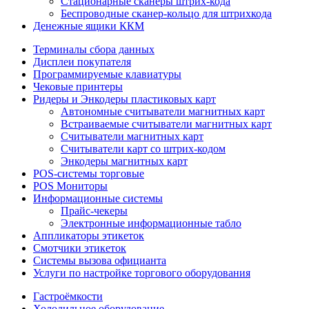
Стационарные сканеры штрих-кода
Беспроводные сканер-кольцо для штрихкода
Денежные ящики ККМ
Терминалы сбора данных
Дисплеи покупателя
Программируемые клавиатуры
Чековые принтеры
Ридеры и Энкодеры пластиковых карт
Автономные считыватели магнитных карт
Встраиваемые считыватели магнитных карт
Считыватели магнитных карт
Считыватели карт со штрих-кодом
Энкодеры магнитных карт
POS-системы торговые
POS Мониторы
Информационные системы
Прайс-чекеры
Электронные информационные табло
Аппликаторы этикеток
Смотчики этикеток
Системы вызова официанта
Услуги по настройке торгового оборудования
Гастроёмкости
Холодильное оборудование