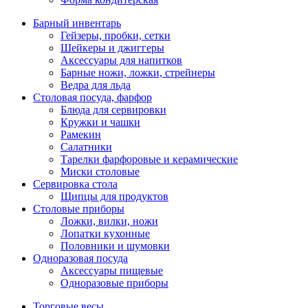
Барный инвентарь
Гейзеры, пробки, сетки
Шейкеры и джиггеры
Аксессуары для напитков
Барные ножи, ложки, стрейнеры
Ведра для льда
Столовая посуда, фарфор
Блюда для сервировки
Кружки и чашки
Рамекин
Салатники
Тарелки фарфоровые и керамические
Миски столовые
Сервировка стола
Щипцы для продуктов
Столовые приборы
Ложки, вилки, ножи
Лопатки кухонные
Половники и шумовки
Одноразовая посуда
Аксессуары пищевые
Одноразовые приборы
Торговые весы