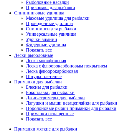
Рыболовные насадки
Прикормка для рыбалки
Спиннинговые удилища
Маховые удилища для рыбалки
Проводочные удилища
Спиннинги для рыбалки
Универсальные удилища
Удочки зимнии
Фидерные удилища
Показать все
Лески рыболовные
Леска монофильная
Леска с флюорокарбоновым покрытием
Леска флюорокарбоновая
Шнуры плетеные
Приманки для рыбалки
Блесны для рыбалки
Бокоплавы для рыбалки
Джиг-стримеры для рыбалки
Лягушки и мыши незацепляйки для рыбалки
Поролоновые рыбки-приманки для рыбалки
Приманки оснащенные
Показать все
Приманки мягкие для рыбалки