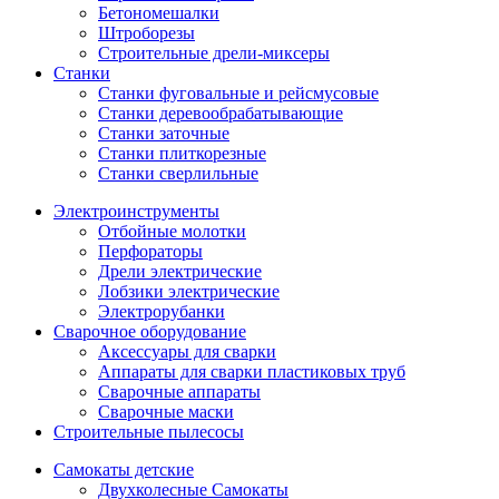
Бетономешалки
Штроборезы
Строительные дрели-миксеры
Станки
Станки фуговальные и рейсмусовые
Станки деревообрабатывающие
Станки заточные
Станки плиткорезные
Станки сверлильные
Электроинструменты
Отбойные молотки
Перфораторы
Дрели электрические
Лобзики электрические
Электрорубанки
Сварочное оборудование
Аксессуары для сварки
Аппараты для сварки пластиковых труб
Сварочные аппараты
Сварочные маски
Строительные пылесосы
Самокаты детские
Двухколесные Cамокаты