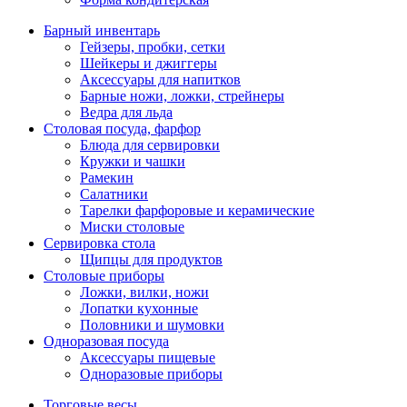
Барный инвентарь
Гейзеры, пробки, сетки
Шейкеры и джиггеры
Аксессуары для напитков
Барные ножи, ложки, стрейнеры
Ведра для льда
Столовая посуда, фарфор
Блюда для сервировки
Кружки и чашки
Рамекин
Салатники
Тарелки фарфоровые и керамические
Миски столовые
Сервировка стола
Щипцы для продуктов
Столовые приборы
Ложки, вилки, ножи
Лопатки кухонные
Половники и шумовки
Одноразовая посуда
Аксессуары пищевые
Одноразовые приборы
Торговые весы