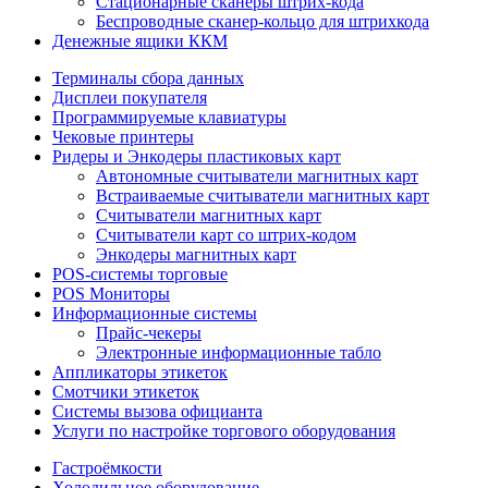
Стационарные сканеры штрих-кода
Беспроводные сканер-кольцо для штрихкода
Денежные ящики ККМ
Терминалы сбора данных
Дисплеи покупателя
Программируемые клавиатуры
Чековые принтеры
Ридеры и Энкодеры пластиковых карт
Автономные считыватели магнитных карт
Встраиваемые считыватели магнитных карт
Считыватели магнитных карт
Считыватели карт со штрих-кодом
Энкодеры магнитных карт
POS-системы торговые
POS Мониторы
Информационные системы
Прайс-чекеры
Электронные информационные табло
Аппликаторы этикеток
Смотчики этикеток
Системы вызова официанта
Услуги по настройке торгового оборудования
Гастроёмкости
Холодильное оборудование