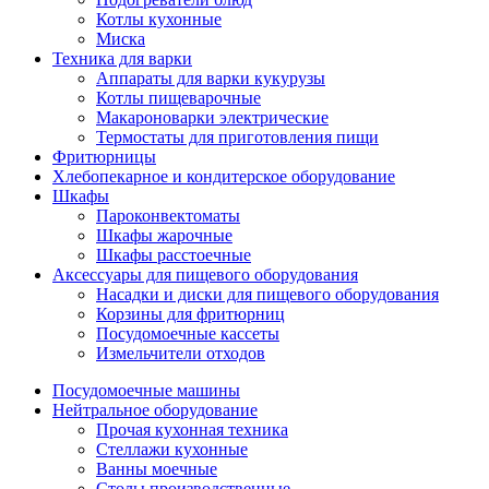
Котлы кухонные
Миска
Техника для варки
Аппараты для варки кукурузы
Котлы пищеварочные
Макароноварки электрические
Термостаты для приготовления пищи
Фритюрницы
Хлебопекарное и кондитерское оборудование
Шкафы
Пароконвектоматы
Шкафы жарочные
Шкафы расстоечные
Аксессуары для пищевого оборудования
Насадки и диски для пищевого оборудования
Корзины для фритюрниц
Посудомоечные кассеты
Измельчители отходов
Посудомоечные машины
Нейтральное оборудование
Прочая кухонная техника
Стеллажи кухонные
Ванны моечные
Столы производственные