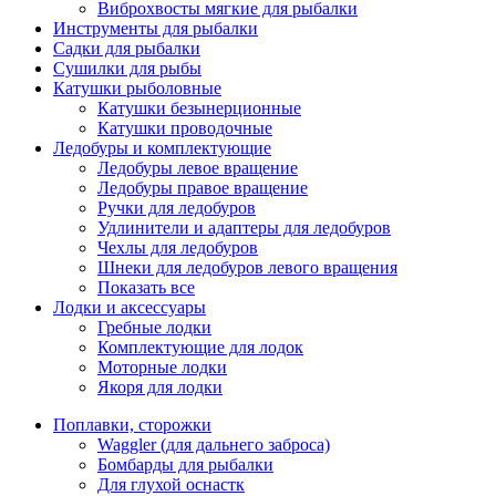
Виброхвосты мягкие для рыбалки
Инструменты для рыбалки
Садки для рыбалки
Сушилки для рыбы
Катушки рыболовные
Катушки безынерционные
Катушки проводочные
Ледобуры и комплектующие
Ледобуры левое вращение
Ледобуры правое вращение
Ручки для ледобуров
Удлинители и адаптеры для ледобуров
Чехлы для ледобуров
Шнеки для ледобуров левого вращения
Показать все
Лодки и аксессуары
Гребные лодки
Комплектующие для лодок
Моторные лодки
Якоря для лодки
Поплавки, сторожки
Waggler (для дальнего заброса)
Бомбарды для рыбалки
Для глухой оснастк