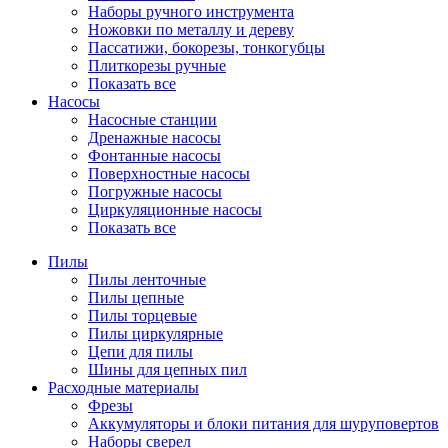
Наборы ручного инструмента
Ножовки по металлу и дереву
Пассатижи, бокорезы, тонкогубцы
Плиткорезы ручные
Показать все
Насосы
Насосные станции
Дренажные насосы
Фонтанные насосы
Поверхностные насосы
Погружные насосы
Циркуляционные насосы
Показать все
Пилы
Пилы ленточные
Пилы цепные
Пилы торцевые
Пилы циркулярные
Цепи для пилы
Шины для цепных пил
Расходные материалы
Фрезы
Аккумуляторы и блоки питания для шуруповертов
Наборы сверел