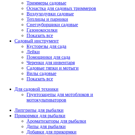
Триммеры садовые
Оснастка для садовых триммеров
Воздуходувки садовые
Теплицы и парники
Снегоуборщики садовые
Газонокосилки
Показать все
Садовый инструмент
Кусторезы для сада
Лейки
Помощники для сада
Черенки для инвентаря
Садовые тяпки и мотыги
Вилы садовые
Показать все
Для садовой техники
Грунтозацепы для мотоблоков и
мотокультиваторов
Липгрипы для рыбалки
Прикормки для рыбалки
Ароматизаторы для рыбалки
Дипы для рыбалки
Добавки для прикормки