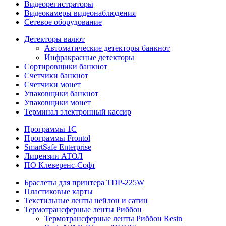
Видеорегистраторы
Видеокамеры видеонаблюдения
Сетевое оборудование
Детекторы валют
Автоматические детекторы банкнот
Инфракрасные детекторы
Сортировщики банкнот
Счетчики банкнот
Счетчики монет
Упаковщики банкнот
Упаковщики монет
Терминал электронный кассир
Программы 1C
Программы Frontol
SmartSafe Enterprise
Лицензии АТОЛ
ПО Клеверенс-Софт
Браслеты для принтера TDP-225W
Пластиковые карты
Текстильные ленты нейлон и сатин
Термотрансферные ленты Риббон
Термотрансферные ленты Риббон Resin