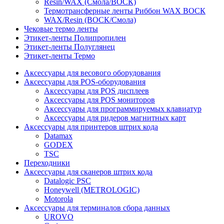
Resin/WAX (Смола/ВОСК)
Термотрансферные ленты Риббон WAX ВОСК
WAX/Resin (ВОСК/Смола)
Чековые термо ленты
Этикет-ленты Полипропилен
Этикет-ленты Полуглянец
Этикет-ленты Термо
Аксессуары для весового оборудования
Аксессуары для POS-оборудования
Аксессуары для POS дисплеев
Аксессуары для POS мониторов
Аксессуары для программируемых клавиатур
Аксессуары для ридеров магнитных карт
Аксессуары для принтеров штрих кода
Datamax
GODEX
TSC
Переходники
Аксессуары для сканеров штрих кода
Datalogic PSC
Honeywell (METROLOGIC)
Motorola
Аксессуары для терминалов сбора данных
UROVO