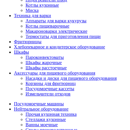
Котлы кухонные
Миска
Техника для варки
Аппараты для варки кукурузы
Котлы пищеварочные
Макароноварки электрические
Термостаты для приготовления пищи
Фритюрницы
Хлебопекарное и кондитерское оборудование
Шкафы
Пароконвектоматы
Шкафы жарочные
Шкафы расстоечные
Аксессуары для пищевого оборудования
Насадки и диски для пищевого оборудования
Корзины для фритюрниц
Посудомоечные кассеты
Измельчители отходов
Посудомоечные машины
Нейтральное оборудование
Прочая кухонная техника
Стеллажи кухонные
Ванны моечные
Столы производственные