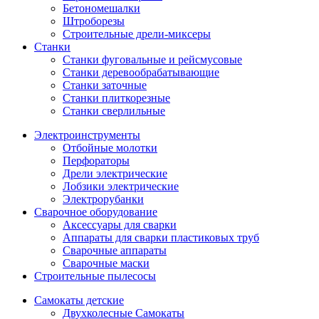
Бетономешалки
Штроборезы
Строительные дрели-миксеры
Станки
Станки фуговальные и рейсмусовые
Станки деревообрабатывающие
Станки заточные
Станки плиткорезные
Станки сверлильные
Электроинструменты
Отбойные молотки
Перфораторы
Дрели электрические
Лобзики электрические
Электрорубанки
Сварочное оборудование
Аксессуары для сварки
Аппараты для сварки пластиковых труб
Сварочные аппараты
Сварочные маски
Строительные пылесосы
Самокаты детские
Двухколесные Cамокаты