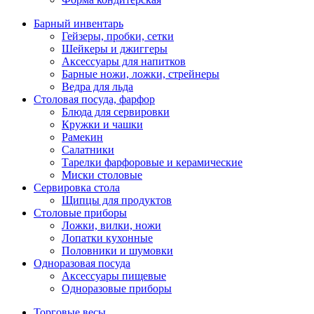
Барный инвентарь
Гейзеры, пробки, сетки
Шейкеры и джиггеры
Аксессуары для напитков
Барные ножи, ложки, стрейнеры
Ведра для льда
Столовая посуда, фарфор
Блюда для сервировки
Кружки и чашки
Рамекин
Салатники
Тарелки фарфоровые и керамические
Миски столовые
Сервировка стола
Щипцы для продуктов
Столовые приборы
Ложки, вилки, ножи
Лопатки кухонные
Половники и шумовки
Одноразовая посуда
Аксессуары пищевые
Одноразовые приборы
Торговые весы