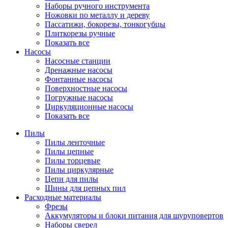
Наборы ручного инструмента
Ножовки по металлу и дереву
Пассатижи, бокорезы, тонкогубцы
Плиткорезы ручные
Показать все
Насосы
Насосные станции
Дренажные насосы
Фонтанные насосы
Поверхностные насосы
Погружные насосы
Циркуляционные насосы
Показать все
Пилы
Пилы ленточные
Пилы цепные
Пилы торцевые
Пилы циркулярные
Цепи для пилы
Шины для цепных пил
Расходные материалы
Фрезы
Аккумуляторы и блоки питания для шуруповертов
Наборы сверел