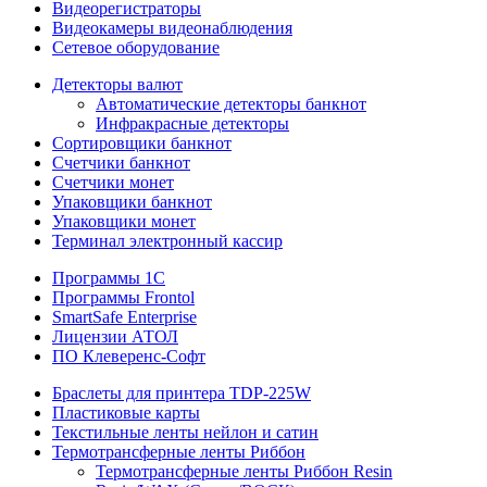
Видеорегистраторы
Видеокамеры видеонаблюдения
Сетевое оборудование
Детекторы валют
Автоматические детекторы банкнот
Инфракрасные детекторы
Сортировщики банкнот
Счетчики банкнот
Счетчики монет
Упаковщики банкнот
Упаковщики монет
Терминал электронный кассир
Программы 1C
Программы Frontol
SmartSafe Enterprise
Лицензии АТОЛ
ПО Клеверенс-Софт
Браслеты для принтера TDP-225W
Пластиковые карты
Текстильные ленты нейлон и сатин
Термотрансферные ленты Риббон
Термотрансферные ленты Риббон Resin