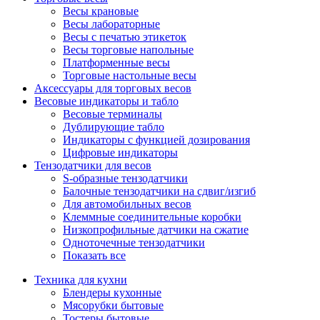
Весы крановые
Весы лабораторные
Весы с печатью этикеток
Весы торговые напольные
Платформенные весы
Торговые настольные весы
Аксессуары для торговых весов
Весовые индикаторы и табло
Весовые терминалы
Дублирующие табло
Индикаторы с функцией дозирования
Цифровые индикаторы
Тензодатчики для весов
S-образные тензодатчики
Балочные тензодатчики на сдвиг/изгиб
Для автомобильных весов
Клеммные соединительные коробки
Низкопрофильные датчики на сжатие
Одноточечные тензодатчики
Показать все
Техника для кухни
Блендеры кухонные
Мясорубки бытовые
Тостеры бытовые