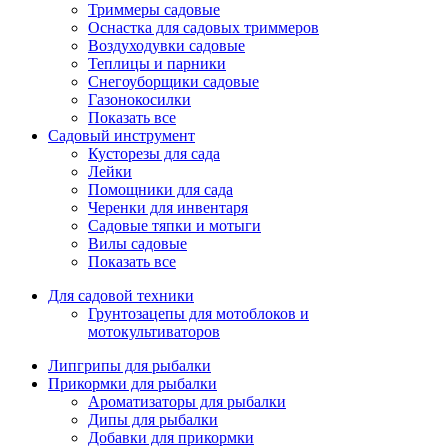
Триммеры садовые
Оснастка для садовых триммеров
Воздуходувки садовые
Теплицы и парники
Снегоуборщики садовые
Газонокосилки
Показать все
Садовый инструмент
Кусторезы для сада
Лейки
Помощники для сада
Черенки для инвентаря
Садовые тяпки и мотыги
Вилы садовые
Показать все
Для садовой техники
Грунтозацепы для мотоблоков и
мотокультиваторов
Липгрипы для рыбалки
Прикормки для рыбалки
Ароматизаторы для рыбалки
Дипы для рыбалки
Добавки для прикормки