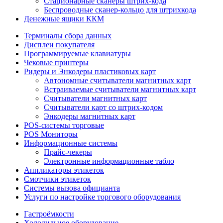
Стационарные сканеры штрих-кода
Беспроводные сканер-кольцо для штрихкода
Денежные ящики ККМ
Терминалы сбора данных
Дисплеи покупателя
Программируемые клавиатуры
Чековые принтеры
Ридеры и Энкодеры пластиковых карт
Автономные считыватели магнитных карт
Встраиваемые считыватели магнитных карт
Считыватели магнитных карт
Считыватели карт со штрих-кодом
Энкодеры магнитных карт
POS-системы торговые
POS Мониторы
Информационные системы
Прайс-чекеры
Электронные информационные табло
Аппликаторы этикеток
Смотчики этикеток
Системы вызова официанта
Услуги по настройке торгового оборудования
Гастроёмкости
Холодильное оборудование