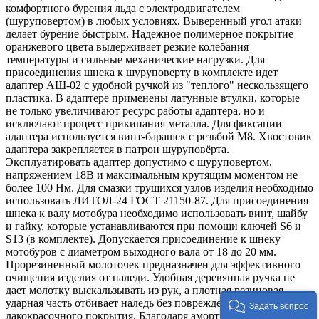
комфортного бурения льда с электродвигателем
(шуруповертом) в любых условиях. Выверенный угол атаки
делает бурение быстрым. Надежное полимерное покрытие
оранжевого цвета выдерживает резкие колебания
температуры и сильные механические нагрузки. Для
присоединения шнека к шуруповерту в комплекте идет
адаптер АШ-02 с удобной ручкой из "теплого" нескользящего
пластика. В адаптере применены латунные втулки, которые
не только увеличивают ресурс работы адаптера, но и
исключают процесс прикипания металла. Для фиксации
адаптера используется винт-барашек с резьбой М8. Хвостовик
адаптера закрепляется в патрон шуруповёрта.
Эксплуатировать адаптер допустимо с шуруповертом,
напряжением 18В и максимальным крутящим моментом не
более 100 Нм. Для смазки трущихся узлов изделия необходимо
использовать ЛИТОЛ-24 ГОСТ 21150-87. Для присоединения
шнека к валу мотобура необходимо использовать винт, шайбу
и гайку, которые устанавливаются при помощи ключей S6 и
S13 (в комплекте). Допускается присоединение к шнеку
мотобуров с диаметром выходного вала от 18 до 20 мм.
Прорезиненный молоточек предназначен для эффективного
очищения изделия от наледи. Удобная деревянная ручка не
дает молотку выскальзывать из рук, а плотная резиновая
ударная часть отбивает наледь без повреждения
Задать вопрос
лакокрасочного покрытия. Благодаря амортизационным