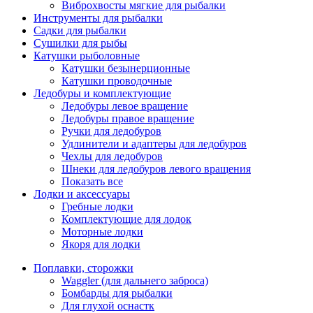
Виброхвосты мягкие для рыбалки
Инструменты для рыбалки
Садки для рыбалки
Сушилки для рыбы
Катушки рыболовные
Катушки безынерционные
Катушки проводочные
Ледобуры и комплектующие
Ледобуры левое вращение
Ледобуры правое вращение
Ручки для ледобуров
Удлинители и адаптеры для ледобуров
Чехлы для ледобуров
Шнеки для ледобуров левого вращения
Показать все
Лодки и аксессуары
Гребные лодки
Комплектующие для лодок
Моторные лодки
Якоря для лодки
Поплавки, сторожки
Waggler (для дальнего заброса)
Бомбарды для рыбалки
Для глухой оснастк