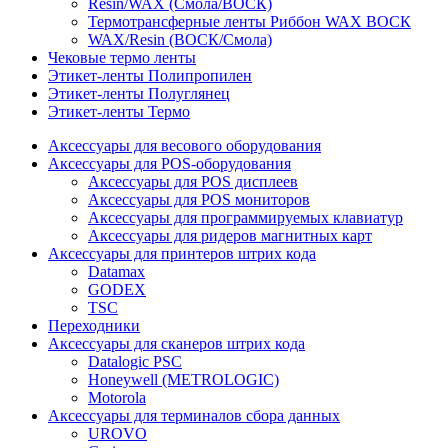
Resin/WAX (Смола/ВОСК)
Термотрансферные ленты Риббон WAX ВОСК
WAX/Resin (ВОСК/Смола)
Чековые термо ленты
Этикет-ленты Полипропилен
Этикет-ленты Полуглянец
Этикет-ленты Термо
Аксессуары для весового оборудования
Аксессуары для POS-оборудования
Аксессуары для POS дисплеев
Аксессуары для POS мониторов
Аксессуары для программируемых клавиатур
Аксессуары для ридеров магнитных карт
Аксессуары для принтеров штрих кода
Datamax
GODEX
TSC
Переходники
Аксессуары для сканеров штрих кода
Datalogic PSC
Honeywell (METROLOGIC)
Motorola
Аксессуары для терминалов сбора данных
UROVO