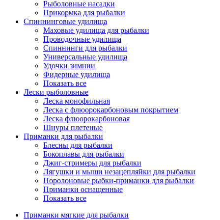
Рыболовные насадки
Прикормка для рыбалки
Спиннинговые удилища
Маховые удилища для рыбалки
Проводочные удилища
Спиннинги для рыбалки
Универсальные удилища
Удочки зимнии
Фидерные удилища
Показать все
Лески рыболовные
Леска монофильная
Леска с флюорокарбоновым покрытием
Леска флюорокарбоновая
Шнуры плетеные
Приманки для рыбалки
Блесны для рыбалки
Бокоплавы для рыбалки
Джиг-стримеры для рыбалки
Лягушки и мыши незацепляйки для рыбалки
Поролоновые рыбки-приманки для рыбалки
Приманки оснащенные
Показать все
Приманки мягкие для рыбалки