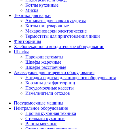
Котлы кухонные
Миска
Техника для варки
Аппараты для варки кукурузы
Котлы пищеварочные
Макароноварки электрические
Термостаты для приготовления пищи
Фритюрницы
Хлебопекарное и кондитерское оборудование
Шкафы
Пароконвектоматы
Шкафы жарочные
Шкафы расстоечные
Аксессуары для пищевого оборудования
Насадки и диски для пищевого оборудования
Корзины для фритюрниц
Посудомоечные кассеты
Измельчители отходов
Посудомоечные машины
Нейтральное оборудование
Прочая кухонная техника
Стеллажи кухонные
Ванны моечные
Столы производственные