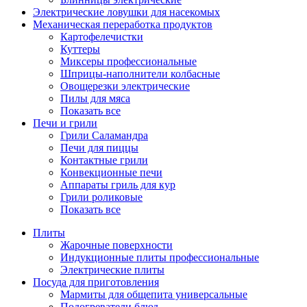
Электрические ловушки для насекомых
Механическая переработка продуктов
Картофелечистки
Куттеры
Миксеры профессиональные
Шприцы-наполнители колбасные
Овощерезки электрические
Пилы для мяса
Показать все
Печи и грили
Грили Саламандра
Печи для пиццы
Контактные грили
Конвекционные печи
Аппараты гриль для кур
Грили роликовые
Показать все
Плиты
Жарочные поверхности
Индукционные плиты профессиональные
Электрические плиты
Посуда для приготовления
Мармиты для общепита универсальные
Подогреватели блюд