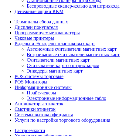
Стационарные сканеры штрих-кода
Беспроводные сканер-кольцо для штрихкода
Денежные ящики ККМ
Терминалы сбора данных
Дисплеи покупателя
Программируемые клавиатуры
Чековые принтеры
Ридеры и Энкодеры пластиковых карт
Автономные считыватели магнитных карт
Встраиваемые считыватели магнитных карт
Считыватели магнитных карт
Считыватели карт со штрих-кодом
Энкодеры магнитных карт
POS-системы торговые
POS Мониторы
Информационные системы
Прайс-чекеры
Электронные информационные табло
Аппликаторы этикеток
Смотчики этикеток
Системы вызова официанта
Услуги по настройке торгового оборудования
Гастроёмкости
Холодильное оборудование