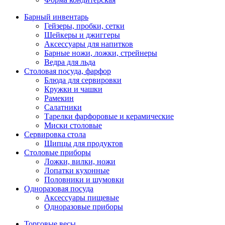
Барный инвентарь
Гейзеры, пробки, сетки
Шейкеры и джиггеры
Аксессуары для напитков
Барные ножи, ложки, стрейнеры
Ведра для льда
Столовая посуда, фарфор
Блюда для сервировки
Кружки и чашки
Рамекин
Салатники
Тарелки фарфоровые и керамические
Миски столовые
Сервировка стола
Щипцы для продуктов
Столовые приборы
Ложки, вилки, ножи
Лопатки кухонные
Половники и шумовки
Одноразовая посуда
Аксессуары пищевые
Одноразовые приборы
Торговые весы