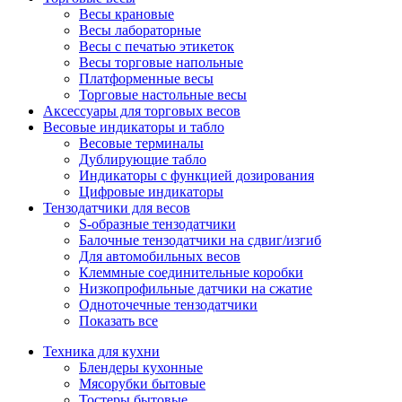
Весы крановые
Весы лабораторные
Весы с печатью этикеток
Весы торговые напольные
Платформенные весы
Торговые настольные весы
Аксессуары для торговых весов
Весовые индикаторы и табло
Весовые терминалы
Дублирующие табло
Индикаторы с функцией дозирования
Цифровые индикаторы
Тензодатчики для весов
S-образные тензодатчики
Балочные тензодатчики на сдвиг/изгиб
Для автомобильных весов
Клеммные соединительные коробки
Низкопрофильные датчики на сжатие
Одноточечные тензодатчики
Показать все
Техника для кухни
Блендеры кухонные
Мясорубки бытовые
Тостеры бытовые