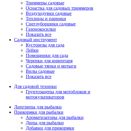
Триммеры садовые
Оснастка для садовых триммеров
Воздуходувки садовые
Теплицы и парники
Снегоуборщики садовые
Газонокосилки
Показать все
Садовый инструмент
Кусторезы для сада
Лейки
Помощники для сада
Черенки для инвентаря
Садовые тяпки и мотыги
Вилы садовые
Показать все
Для садовой техники
Грунтозацепы для мотоблоков и
мотокультиваторов
Липгрипы для рыбалки
Прикормки для рыбалки
Ароматизаторы для рыбалки
Дипы для рыбалки
Добавки для прикормки