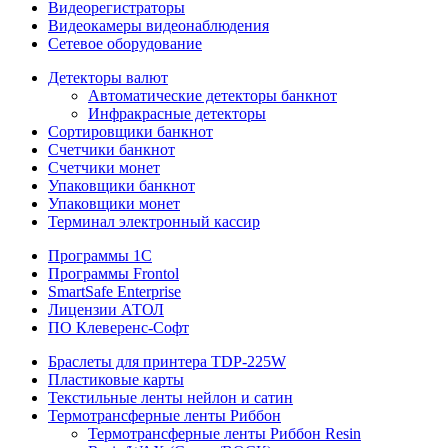
Видеорегистраторы
Видеокамеры видеонаблюдения
Сетевое оборудование
Детекторы валют
Автоматические детекторы банкнот
Инфракрасные детекторы
Сортировщики банкнот
Счетчики банкнот
Счетчики монет
Упаковщики банкнот
Упаковщики монет
Терминал электронный кассир
Программы 1C
Программы Frontol
SmartSafe Enterprise
Лицензии АТОЛ
ПО Клеверенс-Софт
Браслеты для принтера TDP-225W
Пластиковые карты
Текстильные ленты нейлон и сатин
Термотрансферные ленты Риббон
Термотрансферные ленты Риббон Resin