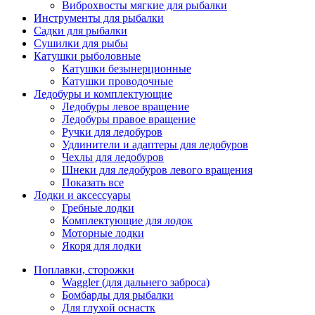
Виброхвосты мягкие для рыбалки
Инструменты для рыбалки
Садки для рыбалки
Сушилки для рыбы
Катушки рыболовные
Катушки безынерционные
Катушки проводочные
Ледобуры и комплектующие
Ледобуры левое вращение
Ледобуры правое вращение
Ручки для ледобуров
Удлинители и адаптеры для ледобуров
Чехлы для ледобуров
Шнеки для ледобуров левого вращения
Показать все
Лодки и аксессуары
Гребные лодки
Комплектующие для лодок
Моторные лодки
Якоря для лодки
Поплавки, сторожки
Waggler (для дальнего заброса)
Бомбарды для рыбалки
Для глухой оснастк