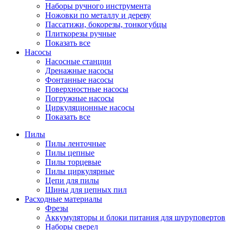
Наборы ручного инструмента
Ножовки по металлу и дереву
Пассатижи, бокорезы, тонкогубцы
Плиткорезы ручные
Показать все
Насосы
Насосные станции
Дренажные насосы
Фонтанные насосы
Поверхностные насосы
Погружные насосы
Циркуляционные насосы
Показать все
Пилы
Пилы ленточные
Пилы цепные
Пилы торцевые
Пилы циркулярные
Цепи для пилы
Шины для цепных пил
Расходные материалы
Фрезы
Аккумуляторы и блоки питания для шуруповертов
Наборы сверел