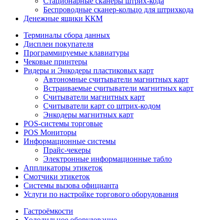
Стационарные сканеры штрих-кода
Беспроводные сканер-кольцо для штрихкода
Денежные ящики ККМ
Терминалы сбора данных
Дисплеи покупателя
Программируемые клавиатуры
Чековые принтеры
Ридеры и Энкодеры пластиковых карт
Автономные считыватели магнитных карт
Встраиваемые считыватели магнитных карт
Считыватели магнитных карт
Считыватели карт со штрих-кодом
Энкодеры магнитных карт
POS-системы торговые
POS Мониторы
Информационные системы
Прайс-чекеры
Электронные информационные табло
Аппликаторы этикеток
Смотчики этикеток
Системы вызова официанта
Услуги по настройке торгового оборудования
Гастроёмкости
Холодильное оборудование