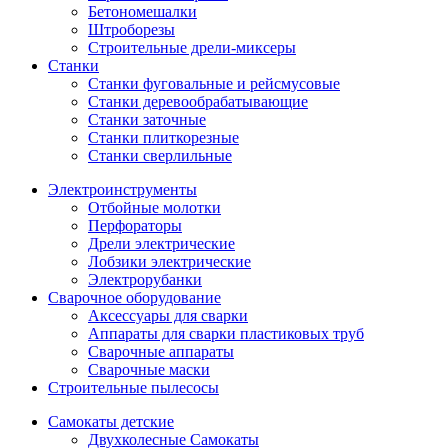
Бетономешалки
Штроборезы
Строительные дрели-миксеры
Станки
Станки фуговальные и рейсмусовые
Станки деревообрабатывающие
Станки заточные
Станки плиткорезные
Станки сверлильные
Электроинструменты
Отбойные молотки
Перфораторы
Дрели электрические
Лобзики электрические
Электрорубанки
Сварочное оборудование
Аксессуары для сварки
Аппараты для сварки пластиковых труб
Сварочные аппараты
Сварочные маски
Строительные пылесосы
Самокаты детские
Двухколесные Cамокаты