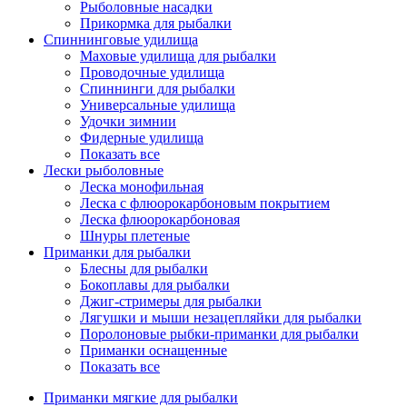
Рыболовные насадки
Прикормка для рыбалки
Спиннинговые удилища
Маховые удилища для рыбалки
Проводочные удилища
Спиннинги для рыбалки
Универсальные удилища
Удочки зимнии
Фидерные удилища
Показать все
Лески рыболовные
Леска монофильная
Леска с флюорокарбоновым покрытием
Леска флюорокарбоновая
Шнуры плетеные
Приманки для рыбалки
Блесны для рыбалки
Бокоплавы для рыбалки
Джиг-стримеры для рыбалки
Лягушки и мыши незацепляйки для рыбалки
Поролоновые рыбки-приманки для рыбалки
Приманки оснащенные
Показать все
Приманки мягкие для рыбалки