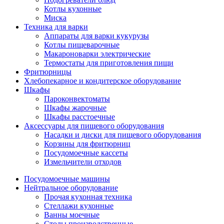
Котлы кухонные
Миска
Техника для варки
Аппараты для варки кукурузы
Котлы пищеварочные
Макароноварки электрические
Термостаты для приготовления пищи
Фритюрницы
Хлебопекарное и кондитерское оборудование
Шкафы
Пароконвектоматы
Шкафы жарочные
Шкафы расстоечные
Аксессуары для пищевого оборудования
Насадки и диски для пищевого оборудования
Корзины для фритюрниц
Посудомоечные кассеты
Измельчители отходов
Посудомоечные машины
Нейтральное оборудование
Прочая кухонная техника
Стеллажи кухонные
Ванны моечные
Столы производственные